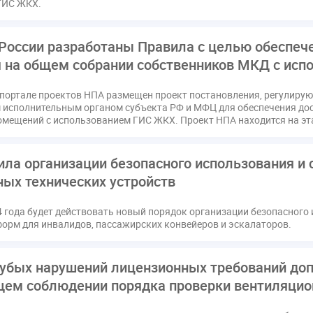
ГИС ЖКХ.
России разработаны Правила с целью обеспеч
я на общем собрании собственников МКД с ис
портале проектов НПА размещен проект постановления, регулиру
исполнительным органом субъекта РФ и МФЦ для обеспечения дос
омещений с использованием ГИС ЖКХ. Проект НПА находится на эт
ла организации безопасного использования и 
ных технических устройств
4 года будет действовать новый порядок организации безопасного
орм для инвалидов, пассажирских конвейеров и эскалаторов.
рубых нарушений лицензионных требований до
ем соблюдении порядка проверки вентиляцио