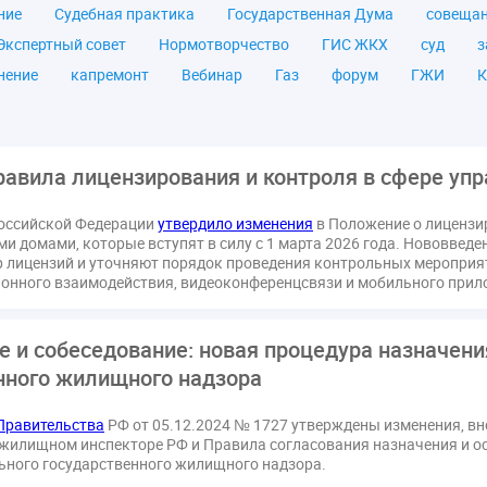
ние
Судебная практика
Государственная Дума
совеща
Экспертный совет
Нормотворчество
ГИС ЖКХ
суд
з
нение
капремонт
Вебинар
Газ
форум
ГЖИ
К
а ЖКУ
Постановление Правительства РФ
ЖКУ
Новое ка
я
Постановление
Правительство РФ
исполнительная на
мов
ТКО
ЭкспертЖКХ
договор управления МКД
лиц
равила лицензирования и контроля в сфере уп
азовое оборудование
государственная дума
лифт
обра
оссийской Федерации
утвердило изменения
в Положение о лицензи
ющие организации
Альберт Короленко
Госуслуги
ЖК Р
 домами, которые вступят в силу с 1 марта 2026 года. Нововвед
я
налоговая реформа
общее собрание собственников
о
р лицензий и уточняют порядок проведения контрольных мероприя
ионного взаимодействия, видеоконференцсвязи и мобильного прил
штраф
ВОК
Всероссийское совещание
ГД
Госсо
ования
Казань
МВД
Минфин
НДС
Общественна
е и собеседование: новая процедура назначени
 регулирование ГЖИ лицензирование надзор
Совет Федерации
нного жилищного надзора
кт
запрет на уступку
запрос
инициатива
информаци
лата услуг
отчетность УК
персональные данные
рефор
Правительства
РФ от 05.12.2024 № 1727 утверждены изменения, в
РФ
ГУО
Геллер
Государственная дума
Дезинфекция
жилищном инспекторе РФ и Правила согласования назначения и о
ьного государственного жилищного надзора.
в Кошелев
Законопроект теплоснабжение ответственность