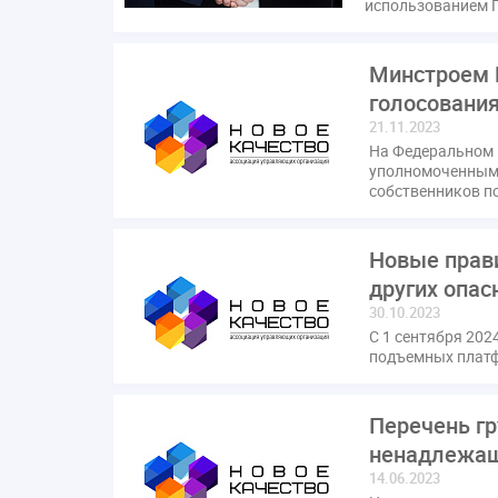
использованием 
Минстроем 
голосовани
21.11.2023
На Федеральном 
уполномоченным 
собственников п
Новые прави
других опас
30.10.2023
С 1 сентября 202
подъемных платф
Перечень г
ненадлежащ
14.06.2023