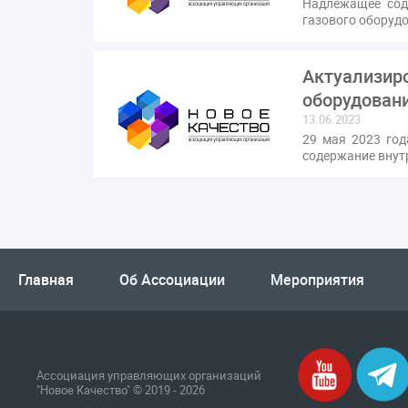
Надлежащее сод
газового оборуд
Актуализиро
оборудован
13.06.2023
29 мая 2023 год
содержание внут
Главная
Об Ассоциации
Мероприятия
Ассоциация управляющих организаций
"Новое Качество" © 2019 - 2026