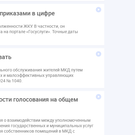
в
Лицензии
М.Геллер
МЧС
 приказами в цифре
Поручение Президента
хов
Резолюция
Рейтинг
лженности ЖКУ. В частности, он
звития ЖКХ 2030
Судебная практика ЖКХ
 на портале «Госуслуги». Точные даты
вода
выбор УК
н
депутаты
дисквалификация
изменения в Положение
индексация
вать
коррупция
микрогенерация
надзор
льного обслуживания жителей МКД путем
щедомовой прибор учета
общее собрание
ных и малоэффективных управляющих
аривание ОСС
перелицензирование
024 № 1040.
стройка
провайдер
прогород
тистика
страхование МКД
ости голосования на общем
м
экспертный совет
энергосервис
ия о взаимодействии между уполномоченным
ения государственных и муниципальных услуг
ния собственников помещений в МКД с