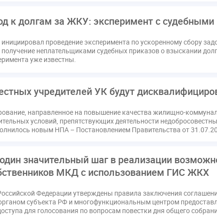
ссия РСПП по ЖКХ
Конституционный Суд
Кошелев Пахомо
д к долгам за ЖКУ: эксперимент с судебными
ПМЮФ
ПМЮФ-2024
Перепланировка ОДИ
Пломба
Праздники
РКЦ
Разъяснения
Регулирование Мала
 инициировал проведение эксперимента по ускоренному сбору задо
ков
Соглашение о сотрудничестве
Статья
Стратегия ра
 получение неплательщиками судебных приказов о взыскании долга
еримента уже известны.
датор
вентиляционные каналы
внеплановые проверки
ующие управляющие организации
госпошлина
демоэкзаме
жилищный надзор
закон о банкротстве
изменения в ЖК РФ
естных учредителей УК будут дисквалифициро
квалифэкзамен
кворум ОСС
коммунальные ресурсы
рование, направленное на повышение качества жилищно-коммуна
расходы
нормотворчество
общедомовое имущество
об
ительных условий, препятствующих деятельности недобросовест
дия
оплата отопления
особенности взимания пени
осп
полнилось новым НПА – Постановлением Правительства от 31.07.2
безопасность
прекращение договора
прибор учета
при
страция
реестр УК
связь
совет МКД
спикер
ста
один значительный шаг в реализации возможн
кая документация
техпаспорт
требования УК
умный до
бственников МКД с использованием ГИС ЖКХ
Российской Федерации утверждены правила заключения соглашен
органом субъекта РФ и многофункциональным центром предоставл
доступа для голосования по вопросам повестки дня общего собра