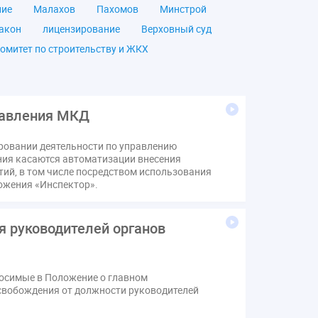
ние
Малахов
Пахомов
Минстрой
акон
лицензирование
Верховный суд
омитет по строительству и ЖКХ
чество
ОСС
Правила
дпись
ВДГО
ВКГО
ензия
операторы связи
проверки
равления МКД
щение
общее имущество
провайдеры
ровании деятельности по управлению
Ф
КоАП РФ
Почта России
РСО
ения касаются автоматизации внесения
тветственность
пени по жку
тий, в том числе посредством использования
ожения «Инспектор».
вет
ЕИРЦ
Жилищная инспекция
я палата
Проект
Рабочая группа
я руководителей органов
Сотрудничество
вебинар
онная система ЖКХ
контроль
мирование ЖКХ
1 сентября
2035
носимые в Положение о главном
Дума
ЕФИЦ
свобождения от должности руководителей
Законотворчество
Заседание
ИПУ