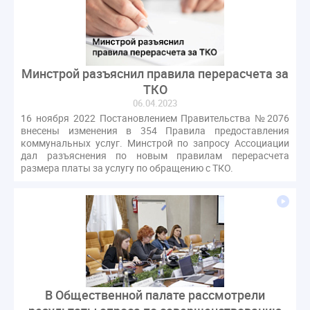
Комиссия РСПП по ЖКХ
Конституционный Суд
Кошелев Пахомов
Лицензии
М.Геллер
МЧС
НК РФ
Награды
Новая УК
ПМЭФ-2024
ПМЮФ
ПМЮФ-2024
Перепланировка ОДИ
Минстрой разъяснил правила перерасчета за
Пломба
Поручение Президента
ТКО
06.04.2023
Правительства РФ
Правительство диагностика
16 ноября 2022 Постановлением Правительства №2076
Праздники
РКЦ
Разъяснения
внесены изменения в 354 Правила предоставления
коммунальных услуг. Минстрой по запросу Ассоциации
Регулирование Малахов
Резолюция
Рейтинг
дал разъяснения по новым правилам перерасчета
Свидетельство о поверке
Собрание собственников
размера платы за услугу по обращению с ТКО.
Соглашение о сотрудничестве
Статья
Стратегия развития ЖКХ 2030
Судебная практика ЖКХ
Требования
Форум
Цифорвизация
арендатор
вентиляционные каналы
внеплановые проверки
вода
выбор УК
В Общественной палате рассмотрели
гарантийная управляющая компания