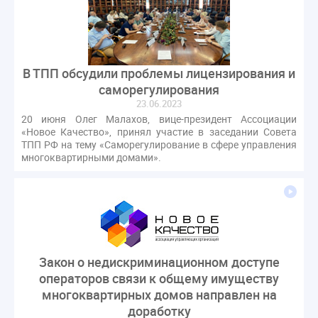
газовое оборудование
государственная дума
лифт
обращение
общее имущество
провайдеры
проверки ЖКХ
саморегулирование
управляющие организации
Альберт Короленко
В ТПП обсудили проблемы лицензирования и
саморегулирования
Госуслуги
ЖК РФ
КоАП РФ
Почта России
23.06.2023
РСО
Стандарты и качество
встреча
20 июня Олег Малахов, вице-президент Ассоциации
мероприятия
налоговая реформа
«Новое Качество», принял участие в заседании Совета
ТПП РФ на тему «Саморегулирование в сфере управления
общее собрание собственников
ответственность
многоквартирными домами».
пени по жку
перерасчет платы
тарифы
теплоснабжение
штраф
ВОК
Всероссийское совещание
ГД
Госсовет
ЕИРЦ
Жилищная инспекция
Закон Хинштейна
Зарубежный опыт
Исследования
Казань
Закон о недискриминационном доступе
МВД
Минфин
НДС
Общественная палата
операторов связи к общему имуществу
Проект
Рабочая группа
многоквартирных домов направлен на
Регулирование Персональные данные ЕГРН
доработку