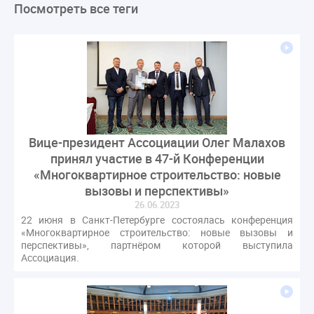
Посмотреть все теги
ЛикбезЖКХ
ЖКХ
Строительная неделя
Экспертный совет
Нормотворчество
ГИС ЖКХ
суд
закон
лицензирование
Верховный суд
управляющие компании
МКД
Экспертное мнение
капремонт
Вебинар
Газ
форум
ГЖИ
Комитет по строительству и ЖКХ
Малахов Конференция
Обсуждение
Пени за ЖКУ
Вице-президент Ассоциации Олег Малахов
Постановление Правительства РФ
ЖКУ
принял участие в 47-й Конференции
Новое качество
ОСС
Правила
«Многоквартирное строительство: новые
задолженность граждан
ГОСТ
Мероприятия
вызовы и перспективы»
26.06.2023
Постановление
Правительство РФ
22 июня в Санкт-Петербурге состоялась конференция
исполнительная надпись
ВДГО
ВКГО
«Многоквартирное строительство: новые вызовы и
перспективы», партнёром которой выступила
Персональные данные
Приказ
Сергей Пахомов
Ассоциация.
ТКО
ЭкспертЖКХ
договор управления МКД
лицензия
операторы связи
проверки
управляющая компания
Интервью
УК