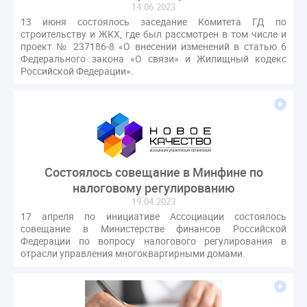
14.06.2023
СРО регулирование ГЖИ лицензирование надзор
13 июня состоялось заседание Комитета ГД по
Совет Федерации
Сотрудничество
вебинар
строительству и ЖКХ, где был рассмотрен в том числе и
проект № 237186-8 «О внесении изменений в статью 6
водоснабжение
выставка ЖКХ
законопроект
Федерального закона «О связи» и Жилищный кодекс
запрет на уступку
запрос
инициатива
Российской Федерации».
информационная система ЖКХ
контроль
круглый стол
мораторий
обсуждение
оплата услуг
отчетность УК
персональные данные
реформирование ЖКХ
1 сентября
2035
ВЦИОМ
Владимир Путин
Состоялось совещание в Минфине по
ГИС ЖКС
ГПК РФ
ГУО
Геллер
налоговому регулированию
Государственная дума
Дезинфекция
Дума
19.04.2023
17 апреля по инициативе Ассоциации состоялось
ЕФИЦ
Законопроект Минстрой
совещание в Министерстве финансов Российской
Законопроект Пахомов Кошелев
Федерации по вопросу налогового регулирования в
отрасли управления многоквартирными домами.
Законопроект теплоснабжение ответственность
Законотворчество
Заседание
ИПУ
Игорь Владимиров
Качество
Кейс