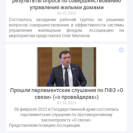
результаты опроса по совершенствованию
гарантирующие управляющие организации
управления жилыми домами
госпошлина
демоэкзамен
депутаты
06.03.2023
Состоялось заседание рабочей группы по решению
дисквалификация
документ
вопросов совершенствования и эффективности системы
единство измерений
жалобы
жилищный надзор
управления жилищным фондом. Ассоциацию на
мероприятии представлял Олег Малахов.
закон о банкротстве
изменения в ЖК РФ
изменения в Положение
индексация
индикаторы риска
кадры
категория риска
квалифэкзамен
кворум ОСС
коммунальные ресурсы
коррупция
микрогенерация
надзор
неосновательное обогащение
Прошли парламентские слушания по ПФЗ «О
непредвиденные расходы
нормотворчество
связи» («о провайдерах»)
07.02.2023
общедомовое имущество
06 февраля 2023 в Государственной думе состоялись
общедомовой прибор учета
общее собрание
парламентские слушания по противоречивому
законопроекту «О связи».
общественный совет
объект культурного наследия
Представляем позицию Ассоциации.
оплата отопления
особенности взимания пени