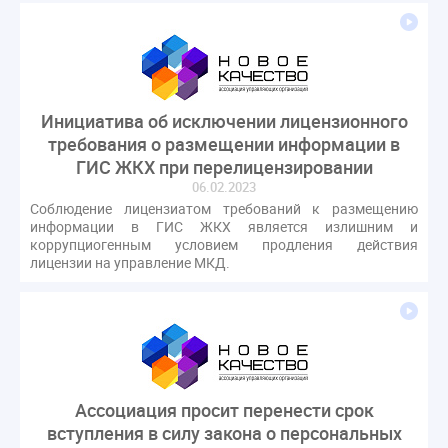
оспаривание ОСС
перелицензирование
переуступка
плановые проверки
пожарная безопасность
прекращение договора
прибор учета
пристройка
провайдер
Инициатива об исключении лицензионного
прогород
проект постановления
рабочая группа
требования о размещении информации в
регистрация
реестр УК
связь
совет МКД
ГИС ЖКХ при перелицензировании
спикер
статистика
страхование МКД
06.02.2023
Соблюдение лицензиатом требований к размещению
строительство
судебная практика
информации в ГИС ЖКХ является излишним и
техническая документация
техпаспорт
коррупциогенным условием продления действия
лицензии на управление МКД.
требования УК
умный дом
экспертный совет
энергосервис
Ассоциация просит перенести срок
вступления в силу закона о персональных