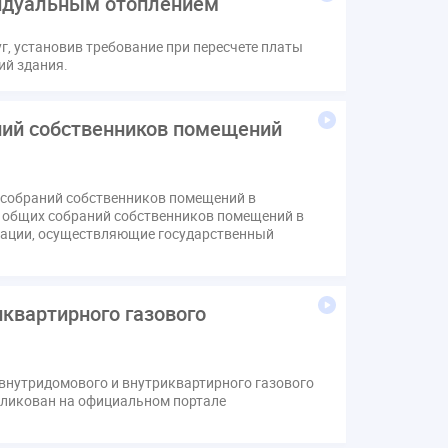
видуальным отоплением
в
Лицензии
М.Геллер
МЧС
Поручение Президента
, установив требование при пересчете платы
ий здания.
хов
Резолюция
Рейтинг
звития ЖКХ 2030
Судебная практика ЖКХ
ний собственников помещений
вода
выбор УК
н
депутаты
дисквалификация
изменения в Положение
индексация
 собраний собственников помещений в
коррупция
микрогенерация
надзор
 общих собраний собственников помещений в
рации, осуществляющие государственный
щедомовой прибор учета
общее собрание
аривание ОСС
перелицензирование
стройка
провайдер
прогород
квартирного газового
тистика
страхование МКД
м
экспертный совет
энергосервис
внутридомового и внутриквартирного газового
бликован на официальном портале