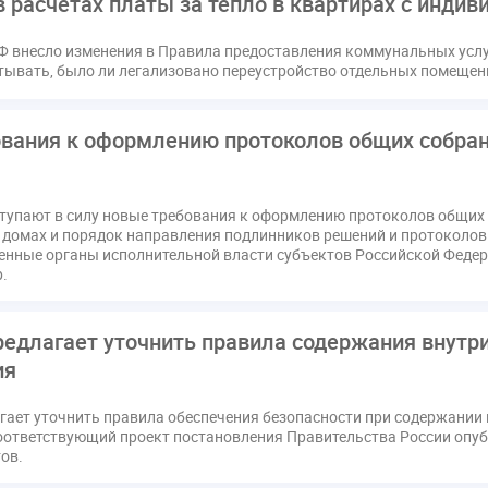
 расчетах платы за тепло в квартирах с инди
ссия РСПП по ЖКХ
Конституционный Суд
Кошелев Пахомо
ПМЮФ
ПМЮФ-2024
Перепланировка ОДИ
Пломба
Ф внесло изменения в Правила предоставления коммунальных услуг
итывать, было ли легализовано переустройство отдельных помещен
Праздники
РКЦ
Разъяснения
Регулирование Мала
ков
Соглашение о сотрудничестве
Статья
Стратегия ра
вания к оформлению протоколов общих собра
датор
вентиляционные каналы
внеплановые проверки
ующие управляющие организации
госпошлина
демоэкзаме
жилищный надзор
закон о банкротстве
изменения в ЖК РФ
ступают в силу новые требования к оформлению протоколов общих
квалифэкзамен
кворум ОСС
коммунальные ресурсы
домах и порядок направления подлинников решений и протоколов
нные органы исполнительной власти субъектов Российской Феде
расходы
нормотворчество
общедомовое имущество
об
.
дия
оплата отопления
особенности взимания пени
осп
безопасность
прекращение договора
прибор учета
при
едлагает уточнить правила содержания внутри
страция
реестр УК
связь
совет МКД
спикер
ста
ия
кая документация
техпаспорт
требования УК
умный до
гает уточнить правила обеспечения безопасности при содержании 
Соответствующий проект постановления Правительства России опу
ов.