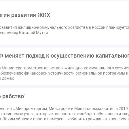
егия развития ЖКХ
развития жилищно-коммунального хозяйства в России планируется 
-премьер Виталий Мутко.
Ф меняет подход к осуществлению капитально
да Министерством строительства и жилищно-коммунального хозяй
обеспечению финансовой устойчивости региональной программы к
х домах
 рабство"
местно с Минпромторгом, Минстроем и Минэкономразвития в 2019 
о о системах учета, которые полностью освободят обязанности сл
х. Таким образом власти намерены избавить граждан от «поверочн