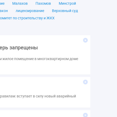
ние
Малахов
Пахомов
Минстрой
акон
лицензирование
Верховный суд
омитет по строительству и ЖКХ
чество
ОСС
Правила
дпись
ВДГО
ВКГО
ензия
операторы связи
проверки
перь запрещены
щение
общее имущество
провайдеры
Ф
КоАП РФ
Почта России
РСО
ым жилое помещение в многоквартирном доме
тветственность
пени по жку
вет
ЕИРЦ
Жилищная инспекция
я палата
Проект
Рабочая группа
Сотрудничество
вебинар
онная система ЖКХ
контроль
равилам: вступает в силу новый аварийный
мирование ЖКХ
1 сентября
2035
Дума
ЕФИЦ
Законотворчество
Заседание
ИПУ