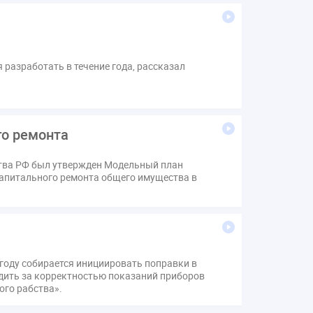
разработать в течение года, рассказал
го ремонта
ства РФ был утвержден Модельный план
апитального ремонта общего имущества в
году собирается инициировать поправки в
едить за корректностью показаний приборов
ого рабства».