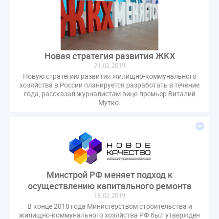
Комиссия РСПП по ЖКХ
Конституционный Суд
Кошелев Пахомов
Лицензии
М.Геллер
МЧС
НК РФ
Награды
Новая УК
ПМЭФ-2024
ПМЮФ
ПМЮФ-2024
Перепланировка ОДИ
Новая стратегия развития ЖКХ
Пломба
Поручение Президента
21.02.2019
Правительства РФ
Правительство диагностика
Новую стратегию развития жилищно-коммунального
хозяйства в России планируется разработать в течение
Праздники
РКЦ
Разъяснения
года, рассказал журналистам вице-премьер Виталий
Мутко.
Регулирование Малахов
Резолюция
Рейтинг
Свидетельство о поверке
Собрание собственников
Соглашение о сотрудничестве
Статья
Стратегия развития ЖКХ 2030
Судебная практика ЖКХ
Требования
Форум
Цифорвизация
арендатор
Минстрой РФ меняет подход к
осуществлению капитального ремонта
вентиляционные каналы
внеплановые проверки
18.02.2019
вода
выбор УК
В конце 2018 года Министерством строительства и
гарантийная управляющая компания
жилищно-коммунального хозяйства РФ был утвержден