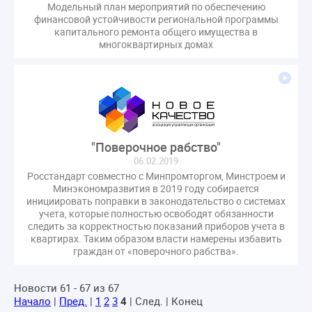
Модельный план мероприятий по обеспечению
гарантирующие управляющие организации
финансовой устойчивости региональной программы
госпошлина
демоэкзамен
депутаты
капитального ремонта общего имущества в
многоквартирных домах
дисквалификация
документ
единство измерений
жалобы
жилищный надзор
закон о банкротстве
изменения в ЖК РФ
изменения в Положение
индексация
индикаторы риска
кадры
категория риска
"Поверочное рабство"
квалифэкзамен
кворум ОСС
06.02.2019
коммунальные ресурсы
коррупция
Росстандарт совместно с Минпромторгом, Минстроем и
микрогенерация
надзор
Минэкономразвития в 2019 году собирается
инициировать поправки в законодательство о системах
неосновательное обогащение
учета, которые полностью освободят обязанности
непредвиденные расходы
нормотворчество
следить за корректностью показаний приборов учета в
квартирах. Таким образом власти намерены избавить
общедомовое имущество
граждан от «поверочного рабства».
общедомовой прибор учета
общее собрание
общественный совет
объект культурного наследия
Новости 61 - 67 из 67
Начало
|
Пред.
|
1
2
3
4
| След. | Конец
оплата отопления
особенности взимания пени