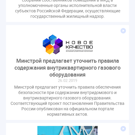
СРО регулирование ГЖИ лицензирование надзор
уполномоченные органы исполнительной власти
субъектов Российской Федерации, осуществляющие
Совет Федерации
Сотрудничество
вебинар
государственный жилищный надзор.
водоснабжение
выставка ЖКХ
законопроект
запрет на уступку
запрос
инициатива
информационная система ЖКХ
контроль
круглый стол
мораторий
обсуждение
оплата услуг
отчетность УК
Минстрой предлагает уточнить правила
персональные данные
реформирование ЖКХ
содержания внутриквартирного газового
1 сентября
2035
ВЦИОМ
Владимир Путин
оборудования
ГИС ЖКС
ГПК РФ
ГУО
Геллер
26.02.2019
Минстрой предлагает уточнить правила обеспечения
Государственная дума
Дезинфекция
Дума
безопасности при содержании внутридомового и
ЕФИЦ
Законопроект Минстрой
внутриквартирного газового оборудования.​
Соответствующий проект постановления Правительства
Законопроект Пахомов Кошелев
России опубликован на официальном портале
Законопроект теплоснабжение ответственность
нормативных актов.
Законотворчество
Заседание
ИПУ
Игорь Владимиров
Качество
Кейс