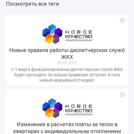
Посмотреть все теги
ЛикбезЖКХ
ЖКХ
Строительная неделя
Экспертный совет
Нормотворчество
ГИС ЖКХ
суд
закон
лицензирование
Верховный суд
управляющие компании
МКД
Экспертное мнение
капремонт
Вебинар
Газ
форум
ГЖИ
Комитет по строительству и ЖКХ
Новые правила работы диспетчерских служб
Малахов Конференция
Обсуждение
Пени за ЖКУ
ЖКХ
Постановление Правительства РФ
ЖКУ
01.03.2019
С 1 марта функционирование диспетчерских служб ЖКХ
Новое качество
ОСС
Правила
будет проходить по новым правилам: вступает в силу
задолженность граждан
ГОСТ
Мероприятия
новый аварийный стандарт
Постановление
Правительство РФ
исполнительная надпись
ВДГО
ВКГО
Персональные данные
Приказ
Сергей Пахомов
ТКО
ЭкспертЖКХ
договор управления МКД
лицензия
операторы связи
проверки
Изменения в расчетах платы за тепло в
управляющая компания
Интервью
УК
квартирах с индивидуальным отоплением