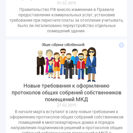
01.03.2019
газовое оборудование
государственная дума
Правительство РФ внесло изменения в Правила
лифт
обращение
общее имущество
предоставления коммунальных услуг, установив
требование при пересчете платы за отопление учитывать,
провайдеры
проверки ЖКХ
саморегулирование
было ли легализовано переустройство отдельных
управляющие организации
Альберт Короленко
помещений здания.
Госуслуги
ЖК РФ
КоАП РФ
Почта России
РСО
Стандарты и качество
встреча
мероприятия
налоговая реформа
общее собрание собственников
ответственность
пени по жку
перерасчет платы
тарифы
теплоснабжение
штраф
ВОК
Новые требования к оформлению
Всероссийское совещание
ГД
Госсовет
протоколов общих собраний собственников
ЕИРЦ
Жилищная инспекция
Закон Хинштейна
помещений МКД
Зарубежный опыт
Исследования
Казань
27.02.2019
В начале марта вступают в силу новые требования к
МВД
Минфин
НДС
Общественная палата
оформлению протоколов общих собраний собственников
Проект
Рабочая группа
помещений в многоквартирных домах и порядок
направления подлинников решений и протоколов общих
Регулирование Персональные данные ЕГРН
собраний собственников помещений в МКД в