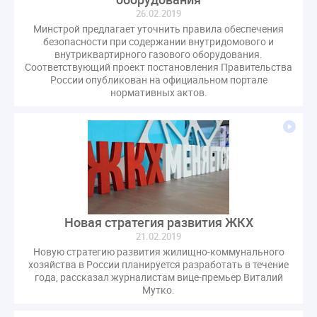
СРО регулирование ГЖИ лицензирование надзор
26.02.2019
Минстрой предлагает уточнить правила обеспечения
Совет Федерации
Сотрудничество
вебинар
безопасности при содержании внутридомового и
водоснабжение
выставка ЖКХ
законопроект
внутриквартирного газового оборудования.​
Соответствующий проект постановления Правительства
запрет на уступку
запрос
инициатива
России опубликован на официальном портале
информационная система ЖКХ
контроль
нормативных актов.
круглый стол
мораторий
обсуждение
оплата услуг
отчетность УК
персональные данные
реформирование ЖКХ
1 сентября
2035
ВЦИОМ
Владимир Путин
ГИС ЖКС
ГПК РФ
ГУО
Геллер
Государственная дума
Дезинфекция
Дума
Новая стратегия развития ЖКХ
ЕФИЦ
Законопроект Минстрой
21.02.2019
Законопроект Пахомов Кошелев
Новую стратегию развития жилищно-коммунального
хозяйства в России планируется разработать в течение
Законопроект теплоснабжение ответственность
года, рассказал журналистам вице-премьер Виталий
Законотворчество
Заседание
ИПУ
Мутко.
Игорь Владимиров
Качество
Кейс