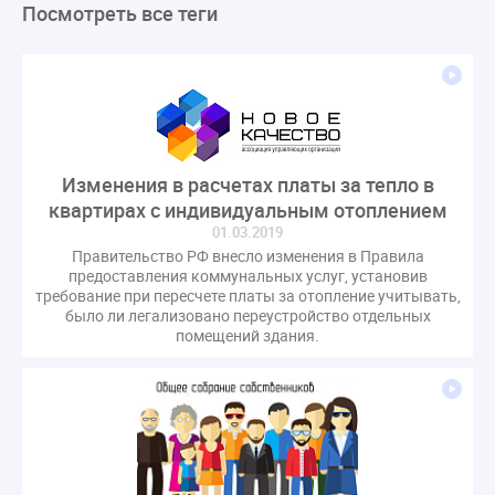
Посмотреть все теги
ЛикбезЖКХ
ЖКХ
Строительная неделя
Экспертный совет
Нормотворчество
ГИС ЖКХ
суд
закон
лицензирование
Верховный суд
управляющие компании
МКД
Экспертное мнение
капремонт
Вебинар
Газ
форум
ГЖИ
Комитет по строительству и ЖКХ
Изменения в расчетах платы за тепло в
Малахов Конференция
Обсуждение
Пени за ЖКУ
квартирах с индивидуальным отоплением
Постановление Правительства РФ
ЖКУ
01.03.2019
Правительство РФ внесло изменения в Правила
Новое качество
ОСС
Правила
предоставления коммунальных услуг, установив
задолженность граждан
ГОСТ
Мероприятия
требование при пересчете платы за отопление учитывать,
было ли легализовано переустройство отдельных
Постановление
Правительство РФ
помещений здания.
исполнительная надпись
ВДГО
ВКГО
Персональные данные
Приказ
Сергей Пахомов
ТКО
ЭкспертЖКХ
договор управления МКД
лицензия
операторы связи
проверки
управляющая компания
Интервью
УК