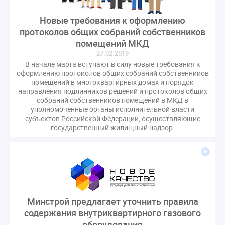
газовое оборудование
государственная дума
Новые требования к оформлению
лифт
обращение
общее имущество
протоколов общих собраний собственников
провайдеры
проверки ЖКХ
саморегулирование
помещений МКД
управляющие организации
Альберт Короленко
27.02.2019
Госуслуги
ЖК РФ
КоАП РФ
Почта России
В начале марта вступают в силу новые требования к
оформлению протоколов общих собраний собственников
РСО
Стандарты и качество
встреча
помещений в многоквартирных домах и порядок
направления подлинников решений и протоколов общих
мероприятия
налоговая реформа
собраний собственников помещений в МКД в
общее собрание собственников
ответственность
уполномоченные органы исполнительной власти
субъектов Российской Федерации, осуществляющие
пени по жку
перерасчет платы
тарифы
государственный жилищный надзор.
теплоснабжение
штраф
ВОК
Всероссийское совещание
ГД
Госсовет
ЕИРЦ
Жилищная инспекция
Закон Хинштейна
Зарубежный опыт
Исследования
Казань
МВД
Минфин
НДС
Общественная палата
Минстрой предлагает уточнить правила
Проект
Рабочая группа
содержания внутриквартирного газового
Регулирование Персональные данные ЕГРН
оборудования