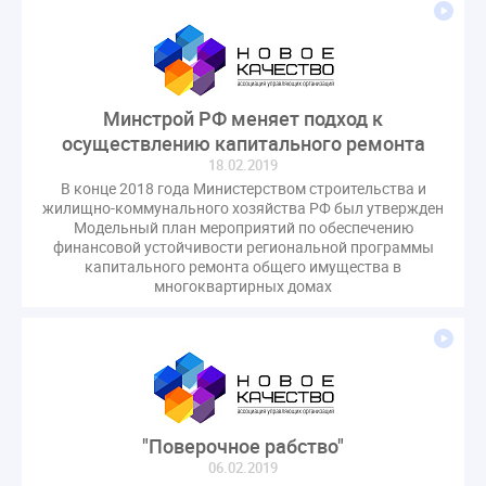
Комиссия РСПП по ЖКХ
Конституционный Суд
Кошелев Пахомов
Лицензии
М.Геллер
МЧС
НК РФ
Награды
Новая УК
ПМЭФ-2024
ПМЮФ
ПМЮФ-2024
Перепланировка ОДИ
Минстрой РФ меняет подход к
Пломба
Поручение Президента
осуществлению капитального ремонта
18.02.2019
Правительства РФ
Правительство диагностика
В конце 2018 года Министерством строительства и
Праздники
РКЦ
Разъяснения
жилищно-коммунального хозяйства РФ был утвержден
Модельный план мероприятий по обеспечению
Регулирование Малахов
Резолюция
Рейтинг
финансовой устойчивости региональной программы
Свидетельство о поверке
Собрание собственников
капитального ремонта общего имущества в
многоквартирных домах
Соглашение о сотрудничестве
Статья
Стратегия развития ЖКХ 2030
Судебная практика ЖКХ
Требования
Форум
Цифорвизация
арендатор
вентиляционные каналы
внеплановые проверки
вода
выбор УК
"Поверочное рабство"
06.02.2019
гарантийная управляющая компания