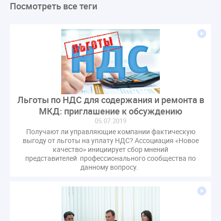
Посмотреть все теги
ЛикбезЖКХ
ЖКХ
Строительная неделя
Экспертный совет
Нормотворчество
ГИС ЖКХ
суд
закон
лицензирование
Верховный суд
управляющие компании
МКД
Экспертное мнение
капремонт
Вебинар
Газ
форум
ГЖИ
Комитет по строительству и ЖКХ
Малахов Конференция
Обсуждение
Пени за ЖКУ
Льготы по НДС для содержания и ремонта в
Постановление Правительства РФ
ЖКУ
МКД: приглашение к обсуждению
Новое качество
ОСС
Правила
05.07.2019
задолженность граждан
ГОСТ
Мероприятия
Получают ли управляющие компании фактическую
выгоду от льготы на уплату НДС? Ассоциация «Новое
Постановление
Правительство РФ
качество» инициирует сбор мнений
представителей профессионального сообщества по
исполнительная надпись
ВДГО
ВКГО
данному вопросу.
Персональные данные
Приказ
Сергей Пахомов
ТКО
ЭкспертЖКХ
договор управления МКД
лицензия
операторы связи
проверки
управляющая компания
Интервью
УК