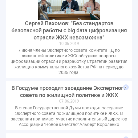
газовое оборудование
государственная дума
лифт
обращение
общее имущество
провайдеры
проверки ЖКХ
саморегулирование
Сергей Пахомов: "Без стандартов
безопасной работы с big data цифровизация
управляющие организации
Альберт Короленко
отрасли ЖКХ невозможна"
Госуслуги
ЖК РФ
КоАП РФ
Почта России
10.06.2019
РСО
Стандарты и качество
встреча
7 июня члены Экспертного совета комитета ГД по
жилищной политике и ЖКХ обсудили вопросы
мероприятия
налоговая реформа
цифровизации отрасли и разработку Стратегии развития
общее собрание собственников
ответственность
жилищно-коммунального хозяйства РФ на период до
2035 года.
пени по жку
перерасчет платы
тарифы
теплоснабжение
штраф
ВОК
В Госдуме проходит заседание Экспертного
Всероссийское совещание
ГД
Госсовет
совета по жилищной политике и ЖКХ
ЕИРЦ
Жилищная инспекция
Закон Хинштейна
07.06.2019
В стенах Государственной Думы проходит заседание
Зарубежный опыт
Исследования
Казань
Экспертного совета по жилищной политике и ЖКХ. В
МВД
Минфин
НДС
Общественная палата
заседании принимает участие исполнительный директор
Ассоциации "Новое качество" Альберт Короленко
Проект
Рабочая группа
Регулирование Персональные данные ЕГРН