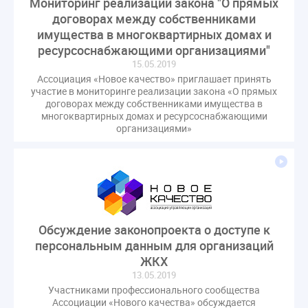
Мониторинг реализации закона "О прямых
оспаривание ОСС
перелицензирование
договорах между собственниками
переуступка
плановые проверки
имущества в многоквартирных домах и
пожарная безопасность
прекращение договора
ресурсоснабжающими организациями"
15.05.2019
прибор учета
пристройка
провайдер
Ассоциация «Новое качество» приглашает принять
прогород
проект постановления
рабочая группа
участие в мониторинге реализации закона «О прямых
договорах между собственниками имущества в
регистрация
реестр УК
связь
совет МКД
многоквартирных домах и ресурсоснабжающими
спикер
статистика
страхование МКД
организациями»
строительство
судебная практика
техническая документация
техпаспорт
требования УК
умный дом
экспертный совет
энергосервис
Обсуждение законопроекта о доступе к
персональным данным для организаций
ЖКХ
13.05.2019
Участниками профессионального сообщества
Ассоциации «Нового качества» обсуждается