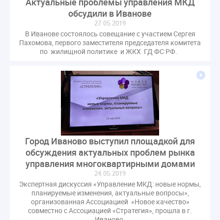
Актуальные проблемы управления МКД
Комиссия РСПП по ЖКХ
Конституционный Суд
обсудили в Иванове
Кошелев Пахомов
Лицензии
М.Геллер
МЧС
27.05.2019
В Иванове состоялось совещание с участием Сергея
НК РФ
Награды
Новая УК
ПМЭФ-2024
Пахомова, первого заместителя председателя комитета
ПМЮФ
ПМЮФ-2024
Перепланировка ОДИ
по жилищной политике и ЖКХ ГД ФС РФ.
Пломба
Поручение Президента
Правительства РФ
Правительство диагностика
Праздники
РКЦ
Разъяснения
Регулирование Малахов
Резолюция
Рейтинг
Свидетельство о поверке
Собрание собственников
Соглашение о сотрудничестве
Статья
Город Иваново выступил площадкой для
Стратегия развития ЖКХ 2030
обсуждения актуальных проблем рынка
Судебная практика ЖКХ
Требования
Форум
управления многоквартирными домами
Цифорвизация
арендатор
24.05.2019
Экспертная дискуссия «Управление МКД: новые нормы,
вентиляционные каналы
внеплановые проверки
планируемые изменения, актуальные вопросы»,
вода
выбор УК
организованная Ассоциацией «Новое качество»
совместно с Ассоциацией «Стратегия», прошла в г.
гарантийная управляющая компания
Иваново.