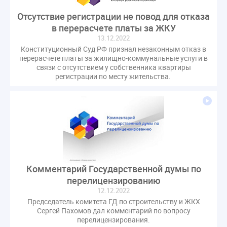
Комиссия РСПП по ЖКХ
Конституционный Суд
Отсутствие регистрации не повод для отказа
Кошелев Пахомов
Лицензии
М.Геллер
МЧС
в перерасчете платы за ЖКУ
НК РФ
Награды
Новая УК
ПМЭФ-2024
13.12.2022
Конституционный Суд РФ признал незаконным отказ в
ПМЮФ
ПМЮФ-2024
Перепланировка ОДИ
перерасчете платы за жилищно-коммунальные услуги в
Пломба
Поручение Президента
связи с отсутствием у собственника квартиры
регистрации по месту жительства.
Правительства РФ
Правительство диагностика
Праздники
РКЦ
Разъяснения
Регулирование Малахов
Резолюция
Рейтинг
Свидетельство о поверке
Собрание собственников
Соглашение о сотрудничестве
Статья
Стратегия развития ЖКХ 2030
Судебная практика ЖКХ
Требования
Форум
Комментарий Государственной думы по
Цифорвизация
арендатор
перелицензированию
12.12.2022
вентиляционные каналы
внеплановые проверки
Председатель комитета ГД по строительству и ЖКХ
вода
выбор УК
Сергей Пахомов дал комментарий по вопросу
перелицензирования.
гарантийная управляющая компания