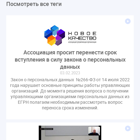
Посмотреть все теги
ЛикбезЖКХ
ЖКХ
Строительная неделя
Экспертный совет
Нормотворчество
ГИС ЖКХ
суд
закон
лицензирование
Верховный суд
управляющие компании
МКД
Экспертное мнение
капремонт
Вебинар
Газ
форум
ГЖИ
Комитет по строительству и ЖКХ
Ассоциация просит перенести срок
Малахов Конференция
Обсуждение
Пени за ЖКУ
вступления в силу закона о персональных
Постановление Правительства РФ
ЖКУ
данных
03.02.2023
Новое качество
ОСС
Правила
Закон о персональных данных №266-ФЗ от 14 июля 2022
задолженность граждан
ГОСТ
Мероприятия
года нарушает основные принципы работы управляющих
организаций. До момента решения вопроса о получении
Постановление
Правительство РФ
управляющими организациями персональных данных из
исполнительная надпись
ВДГО
ВКГО
ЕГРН полагаем необходимым рассмотреть вопрос
переноса срока изменений.
Персональные данные
Приказ
Сергей Пахомов
ТКО
ЭкспертЖКХ
договор управления МКД
лицензия
операторы связи
проверки
управляющая компания
Интервью
УК