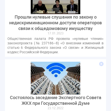
газовое оборудование
государственная дума
лифт
обращение
общее имущество
Прошли нулевые слушания по закону о
провайдеры
проверки ЖКХ
саморегулирование
недискриминационном доступе операторов
управляющие организации
Альберт Короленко
связи к общедомовому имуществу
Госуслуги
ЖК РФ
КоАП РФ
Почта России
17.01.2023
РСО
Стандарты и качество
встреча
Общественная палата РФ провела «нулевые чтения»
законопроекта (№ 237186–8) «О внесении изменений в
мероприятия
налоговая реформа
статью 6 Федерального закона «О связи» и Жилищный
общее собрание собственников
кодекс Российской Федерации.
ответственность
пени по жку
перерасчет платы
тарифы
теплоснабжение
штраф
ВОК
Всероссийское совещание
ГД
Госсовет
ЕИРЦ
Жилищная инспекция
Закон Хинштейна
Зарубежный опыт
Исследования
Казань
МВД
Минфин
НДС
Общественная палата
Состоялось заседание Экспертного Совета
Проект
Рабочая группа
ЖКХ при Государственной Думе
Регулирование Персональные данные ЕГРН
23.12.2022