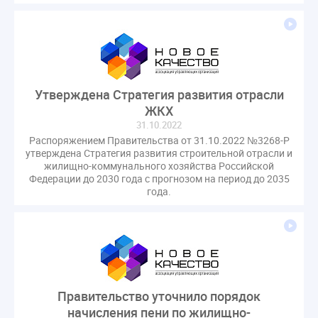
гарантирующие управляющие организации
госпошлина
демоэкзамен
депутаты
дисквалификация
документ
единство измерений
жалобы
жилищный надзор
закон о банкротстве
изменения в ЖК РФ
Утверждена Стратегия развития отрасли
ЖКХ
изменения в Положение
индексация
31.10.2022
индикаторы риска
кадры
категория риска
Распоряжением Правительства от 31.10.2022 №3268-Р
квалифэкзамен
кворум ОСС
утверждена Стратегия развития строительной отрасли и
жилищно-коммунального хозяйства Российской
коммунальные ресурсы
коррупция
Федерации до 2030 года с прогнозом на период до 2035
микрогенерация
надзор
года.
неосновательное обогащение
непредвиденные расходы
нормотворчество
общедомовое имущество
общедомовой прибор учета
общее собрание
общественный совет
объект культурного наследия
Правительство уточнило порядок
оплата отопления
особенности взимания пени
начисления пени по жилищно-