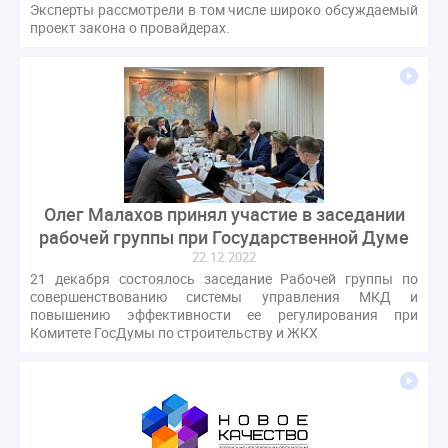
Эксперты рассмотрели в том числе широко обсуждаемый
СРО регулирование ГЖИ лицензирование надзор
проект закона о провайдерах.
Совет Федерации
Сотрудничество
вебинар
водоснабжение
выставка ЖКХ
законопроект
запрет на уступку
запрос
инициатива
информационная система ЖКХ
контроль
круглый стол
мораторий
обсуждение
оплата услуг
отчетность УК
персональные данные
реформирование ЖКХ
Олег Малахов принял участие в заседании
рабочей группы при Государственной Думе
1 сентября
2035
ВЦИОМ
Владимир Путин
22.12.2022
ГИС ЖКС
ГПК РФ
ГУО
Геллер
21 декабря состоялось заседание Рабочей группы по
Государственная дума
Дезинфекция
Дума
совершенствованию системы управления МКД и
повышению эффективности ее регулирования при
ЕФИЦ
Законопроект Минстрой
Комитете ГосДумы по строительству и ЖКХ
Законопроект Пахомов Кошелев
Законопроект теплоснабжение ответственность
Законотворчество
Заседание
ИПУ
Игорь Владимиров
Качество
Кейс