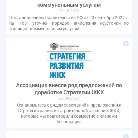
коммунальным услугам
оспаривание ОСС
перелицензирование
26.10.2022
переуступка
плановые проверки
Постановлением Правительства РФ от 23 сентября 2022 г.
пожарная безопасность
прекращение договора
№ 1681 уточнен порядок начисления неустойки по
жилищно-коммунальным услугам.
прибор учета
пристройка
провайдер
прогород
проект постановления
рабочая группа
регистрация
реестр УК
связь
совет МКД
спикер
статистика
страхование МКД
строительство
судебная практика
техническая документация
техпаспорт
требования УК
умный дом
экспертный совет
Ассоциация внесла ряд предложений по
энергосервис
доработке Стратегии ЖКХ
22.09.2022
Ознакомьтесь с рядом замечаний и предложений к
Стратегии развития строительной отрасли и ЖКХ,
которые мы подготовили совместно с членами
Ассоциации.