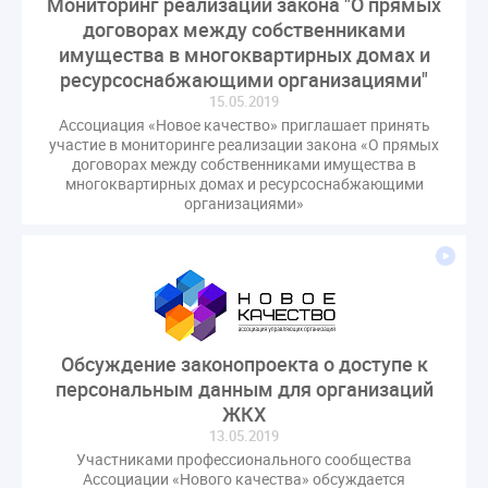
Мониторинг реализации закона "О прямых
оспаривание ОСС
перелицензирование
договорах между собственниками
переуступка
плановые проверки
имущества в многоквартирных домах и
пожарная безопасность
прекращение договора
ресурсоснабжающими организациями"
15.05.2019
прибор учета
пристройка
провайдер
Ассоциация «Новое качество» приглашает принять
прогород
проект постановления
рабочая группа
участие в мониторинге реализации закона «О прямых
договорах между собственниками имущества в
регистрация
реестр УК
связь
совет МКД
многоквартирных домах и ресурсоснабжающими
спикер
статистика
страхование МКД
организациями»
строительство
судебная практика
техническая документация
техпаспорт
требования УК
умный дом
экспертный совет
энергосервис
Обсуждение законопроекта о доступе к
персональным данным для организаций
ЖКХ
13.05.2019
Участниками профессионального сообщества
Ассоциации «Нового качества» обсуждается