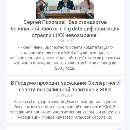
газовое оборудование
государственная дума
лифт
обращение
общее имущество
провайдеры
проверки ЖКХ
саморегулирование
Сергей Пахомов: "Без стандартов
безопасной работы с big data цифровизация
управляющие организации
Альберт Короленко
отрасли ЖКХ невозможна"
Госуслуги
ЖК РФ
КоАП РФ
Почта России
10.06.2019
РСО
Стандарты и качество
встреча
7 июня члены Экспертного совета комитета ГД по
жилищной политике и ЖКХ обсудили вопросы
мероприятия
налоговая реформа
цифровизации отрасли и разработку Стратегии развития
общее собрание собственников
ответственность
жилищно-коммунального хозяйства РФ на период до
2035 года.
пени по жку
перерасчет платы
тарифы
теплоснабжение
штраф
ВОК
В Госдуме проходит заседание Экспертного
Всероссийское совещание
ГД
Госсовет
совета по жилищной политике и ЖКХ
ЕИРЦ
Жилищная инспекция
Закон Хинштейна
07.06.2019
В стенах Государственной Думы проходит заседание
Зарубежный опыт
Исследования
Казань
Экспертного совета по жилищной политике и ЖКХ. В
МВД
Минфин
НДС
Общественная палата
заседании принимает участие исполнительный директор
Ассоциации "Новое качество" Альберт Короленко
Проект
Рабочая группа
Регулирование Персональные данные ЕГРН