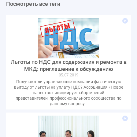
Посмотреть все теги
ЛикбезЖКХ
ЖКХ
Строительная неделя
Экспертный совет
Нормотворчество
ГИС ЖКХ
суд
закон
лицензирование
Верховный суд
управляющие компании
МКД
Экспертное мнение
капремонт
Вебинар
Газ
форум
ГЖИ
Комитет по строительству и ЖКХ
Малахов Конференция
Обсуждение
Пени за ЖКУ
Льготы по НДС для содержания и ремонта в
Постановление Правительства РФ
ЖКУ
МКД: приглашение к обсуждению
Новое качество
ОСС
Правила
05.07.2019
задолженность граждан
ГОСТ
Мероприятия
Получают ли управляющие компании фактическую
выгоду от льготы на уплату НДС? Ассоциация «Новое
Постановление
Правительство РФ
качество» инициирует сбор мнений
представителей профессионального сообщества по
исполнительная надпись
ВДГО
ВКГО
данному вопросу.
Персональные данные
Приказ
Сергей Пахомов
ТКО
ЭкспертЖКХ
договор управления МКД
лицензия
операторы связи
проверки
управляющая компания
Интервью
УК