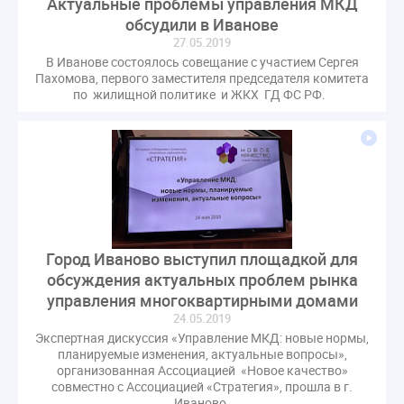
Актуальные проблемы управления МКД
Комиссия РСПП по ЖКХ
Конституционный Суд
обсудили в Иванове
Кошелев Пахомов
Лицензии
М.Геллер
МЧС
27.05.2019
В Иванове состоялось совещание с участием Сергея
НК РФ
Награды
Новая УК
ПМЭФ-2024
Пахомова, первого заместителя председателя комитета
ПМЮФ
ПМЮФ-2024
Перепланировка ОДИ
по жилищной политике и ЖКХ ГД ФС РФ.
Пломба
Поручение Президента
Правительства РФ
Правительство диагностика
Праздники
РКЦ
Разъяснения
Регулирование Малахов
Резолюция
Рейтинг
Свидетельство о поверке
Собрание собственников
Соглашение о сотрудничестве
Статья
Город Иваново выступил площадкой для
Стратегия развития ЖКХ 2030
обсуждения актуальных проблем рынка
Судебная практика ЖКХ
Требования
Форум
управления многоквартирными домами
Цифорвизация
арендатор
24.05.2019
Экспертная дискуссия «Управление МКД: новые нормы,
вентиляционные каналы
внеплановые проверки
планируемые изменения, актуальные вопросы»,
вода
выбор УК
организованная Ассоциацией «Новое качество»
совместно с Ассоциацией «Стратегия», прошла в г.
гарантийная управляющая компания
Иваново.