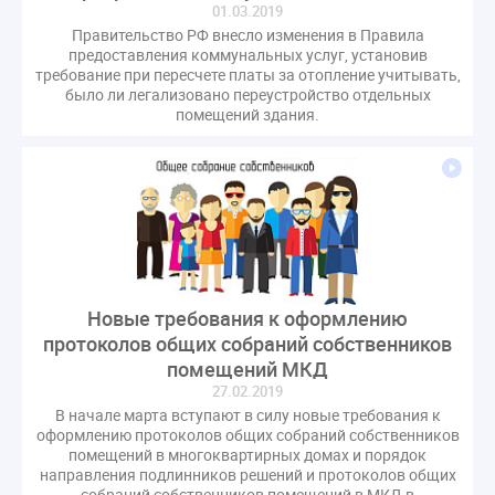
01.03.2019
газовое оборудование
государственная дума
Правительство РФ внесло изменения в Правила
лифт
обращение
общее имущество
предоставления коммунальных услуг, установив
требование при пересчете платы за отопление учитывать,
провайдеры
проверки ЖКХ
саморегулирование
было ли легализовано переустройство отдельных
управляющие организации
Альберт Короленко
помещений здания.
Госуслуги
ЖК РФ
КоАП РФ
Почта России
РСО
Стандарты и качество
встреча
мероприятия
налоговая реформа
общее собрание собственников
ответственность
пени по жку
перерасчет платы
тарифы
теплоснабжение
штраф
ВОК
Новые требования к оформлению
Всероссийское совещание
ГД
Госсовет
протоколов общих собраний собственников
ЕИРЦ
Жилищная инспекция
Закон Хинштейна
помещений МКД
Зарубежный опыт
Исследования
Казань
27.02.2019
В начале марта вступают в силу новые требования к
МВД
Минфин
НДС
Общественная палата
оформлению протоколов общих собраний собственников
Проект
Рабочая группа
помещений в многоквартирных домах и порядок
направления подлинников решений и протоколов общих
Регулирование Персональные данные ЕГРН
собраний собственников помещений в МКД в