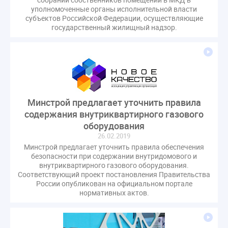
СРО регулирование ГЖИ лицензирование надзор
уполномоченные органы исполнительной власти
субъектов Российской Федерации, осуществляющие
Совет Федерации
Сотрудничество
вебинар
государственный жилищный надзор.
водоснабжение
выставка ЖКХ
законопроект
запрет на уступку
запрос
инициатива
информационная система ЖКХ
контроль
круглый стол
мораторий
обсуждение
оплата услуг
отчетность УК
Минстрой предлагает уточнить правила
персональные данные
реформирование ЖКХ
содержания внутриквартирного газового
1 сентября
2035
ВЦИОМ
Владимир Путин
оборудования
ГИС ЖКС
ГПК РФ
ГУО
Геллер
26.02.2019
Минстрой предлагает уточнить правила обеспечения
Государственная дума
Дезинфекция
Дума
безопасности при содержании внутридомового и
ЕФИЦ
Законопроект Минстрой
внутриквартирного газового оборудования.​
Соответствующий проект постановления Правительства
Законопроект Пахомов Кошелев
России опубликован на официальном портале
Законопроект теплоснабжение ответственность
нормативных актов.
Законотворчество
Заседание
ИПУ
Игорь Владимиров
Качество
Кейс