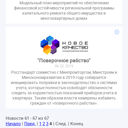
Модельный план мероприятий по обеспечению
гарантирующие управляющие организации
финансовой устойчивости региональной программы
госпошлина
демоэкзамен
депутаты
капитального ремонта общего имущества в
многоквартирных домах
дисквалификация
документ
единство измерений
жалобы
жилищный надзор
закон о банкротстве
изменения в ЖК РФ
изменения в Положение
индексация
индикаторы риска
кадры
категория риска
"Поверочное рабство"
квалифэкзамен
кворум ОСС
06.02.2019
коммунальные ресурсы
коррупция
Росстандарт совместно с Минпромторгом, Минстроем и
микрогенерация
надзор
Минэкономразвития в 2019 году собирается
инициировать поправки в законодательство о системах
неосновательное обогащение
учета, которые полностью освободят обязанности
непредвиденные расходы
нормотворчество
следить за корректностью показаний приборов учета в
квартирах. Таким образом власти намерены избавить
общедомовое имущество
граждан от «поверочного рабства».
общедомовой прибор учета
общее собрание
общественный совет
объект культурного наследия
Новости 61 - 67 из 67
Начало
|
Пред.
|
1
2
3
4
| След. | Конец
оплата отопления
особенности взимания пени