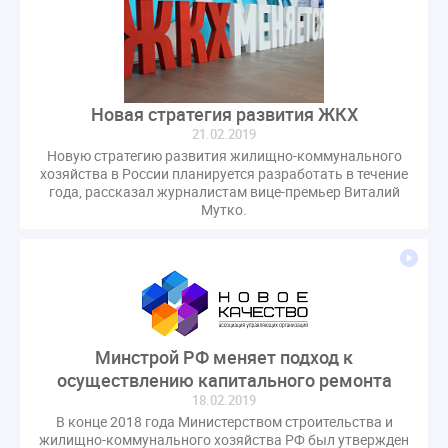
Комиссия РСПП по ЖКХ
Конституционный Суд
Кошелев Пахомов
Лицензии
М.Геллер
МЧС
НК РФ
Награды
Новая УК
ПМЭФ-2024
ПМЮФ
ПМЮФ-2024
Перепланировка ОДИ
Новая стратегия развития ЖКХ
Пломба
Поручение Президента
21.02.2019
Правительства РФ
Правительство диагностика
Новую стратегию развития жилищно-коммунального
хозяйства в России планируется разработать в течение
Праздники
РКЦ
Разъяснения
года, рассказал журналистам вице-премьер Виталий
Мутко.
Регулирование Малахов
Резолюция
Рейтинг
Свидетельство о поверке
Собрание собственников
Соглашение о сотрудничестве
Статья
Стратегия развития ЖКХ 2030
Судебная практика ЖКХ
Требования
Форум
Цифорвизация
арендатор
Минстрой РФ меняет подход к
осуществлению капитального ремонта
вентиляционные каналы
внеплановые проверки
18.02.2019
вода
выбор УК
В конце 2018 года Министерством строительства и
гарантийная управляющая компания
жилищно-коммунального хозяйства РФ был утвержден