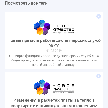
Посмотреть все теги
ЛикбезЖКХ
ЖКХ
Строительная неделя
Экспертный совет
Нормотворчество
ГИС ЖКХ
суд
закон
лицензирование
Верховный суд
управляющие компании
МКД
Экспертное мнение
капремонт
Вебинар
Газ
форум
ГЖИ
Комитет по строительству и ЖКХ
Новые правила работы диспетчерских служб
Малахов Конференция
Обсуждение
Пени за ЖКУ
ЖКХ
Постановление Правительства РФ
ЖКУ
01.03.2019
С 1 марта функционирование диспетчерских служб ЖКХ
Новое качество
ОСС
Правила
будет проходить по новым правилам: вступает в силу
задолженность граждан
ГОСТ
Мероприятия
новый аварийный стандарт
Постановление
Правительство РФ
исполнительная надпись
ВДГО
ВКГО
Персональные данные
Приказ
Сергей Пахомов
ТКО
ЭкспертЖКХ
договор управления МКД
лицензия
операторы связи
проверки
Изменения в расчетах платы за тепло в
управляющая компания
Интервью
УК
квартирах с индивидуальным отоплением