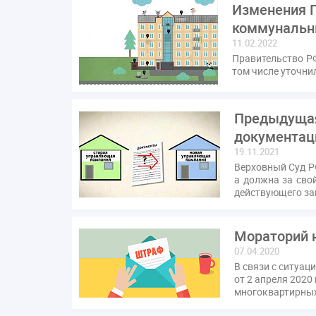
Изменения П
коммунальн
11.02.2022
Правительство Р
том числе уточни
Предыдущая
документа
19.11.2021
Верховный Суд Р
а должна за сво
действующего за
Мораторий 
07.04.2020
В связи с ситуа
от 2 апреля 2020
многоквартирных