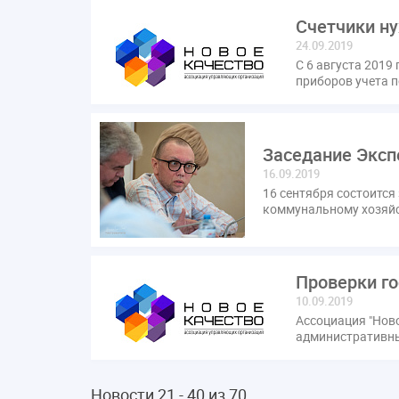
Счетчики н
24.09.2019
С 6 августа 201
приборов учета 
Заседание Эксп
16.09.2019
16 сентября состоитс
коммунальному хозяй
Проверки го
10.09.2019
Ассоциация "Ново
административны
Новости 21 - 40 из 70