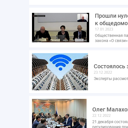
Прошли нул
к общедомо
17.01.2023
Общественная па
закона «О связи
Состоялось 
23.12.2022
Эксперты рассмот
Олег Малахов
22.12.2022
21 декабря состо
регулирования при