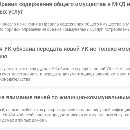
равил содержания общего имущества в МКД и
ых услуг
Ф внесло изменения в Правила содержания общего имущества в М
ло порядок определения объема коммунальных услуг, потребляем
 УК обязана передать новой УК не только име
цию
Ф указал, что предыдущая УК обязана передать новой УК не толь
й счет восстановить и передать документацию, наличие которой 
конодательства.
на взимание пеней по жилищно-коммунальным
цией, сложившейся из-за распространения коронавирусной инфекци
 г. № 424 «Об особенностях предоставления коммунальных услуг 
 домах и жилых домов».