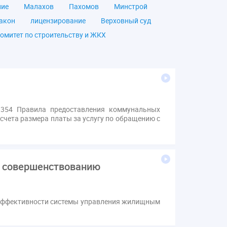
ние
Малахов
Пахомов
Минстрой
акон
лицензирование
Верховный суд
омитет по строительству и ЖКХ
чество
ОСС
Правила
дпись
ВДГО
ВКГО
ензия
операторы связи
проверки
щение
общее имущество
провайдеры
Ф
КоАП РФ
Почта России
РСО
354 Правила предоставления коммунальных
счета размера платы за услугу по обращению с
тветственность
пени по жку
вет
ЕИРЦ
Жилищная инспекция
я палата
Проект
Рабочая группа
Сотрудничество
вебинар
о совершенствованию
онная система ЖКХ
контроль
мирование ЖКХ
1 сентября
2035
 эффективности системы управления жилищным
Дума
ЕФИЦ
Законотворчество
Заседание
ИПУ