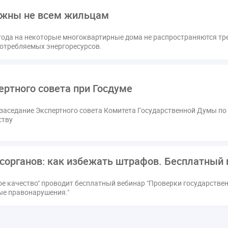
ужны не всем жильцам
9 года на некоторые многоквартирные дома не распространяются т
потребляемых энергоресурсов.
ертного совета при Госдуме
я заседание Экспертного совета Комитета Государственной Думы п
ству
сорганов: как избежать штрафов. Бесплатный 
е качество" проводит бесплатный вебинар "Проверки государстве
е правонарушения."