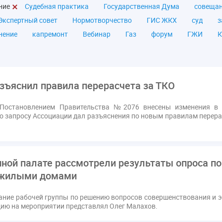
ние
Судебная практика
Государственная Дума
совеща
Экспертный совет
Нормотворчество
ГИС ЖКХ
суд
з
нение
капремонт
Вебинар
Газ
форум
ГЖИ
К
а ЖКУ
Постановление Правительства РФ
ЖКУ
Новое ка
я
Постановление
Правительство РФ
исполнительная на
мов
ТКО
ЭкспертЖКХ
договор управления МКД
лиц
зъяснил правила перерасчета за ТКО
азовое оборудование
государственная дума
лифт
обра
ющие организации
Альберт Короленко
Госуслуги
ЖК Р
 Постановлением Правительства №2076 внесены изменения в 
по запросу Ассоциации дал разъяснения по новым правилам перера
я
налоговая реформа
общее собрание собственников
о
штраф
ВОК
Всероссийское совещание
ГД
Госсо
ования
Казань
МВД
Минфин
НДС
Общественна
 регулирование ГЖИ лицензирование надзор
Совет Федерации
ной палате рассмотрели результаты опроса п
кт
запрет на уступку
запрос
инициатива
информаци
 жилыми домами
лата услуг
отчетность УК
персональные данные
рефор
дание рабочей группы по решению вопросов совершенствования и
РФ
ГУО
Геллер
Государственная дума
Дезинфекция
ию на мероприятии представлял Олег Малахов.
в Кошелев
Законопроект теплоснабжение ответственность