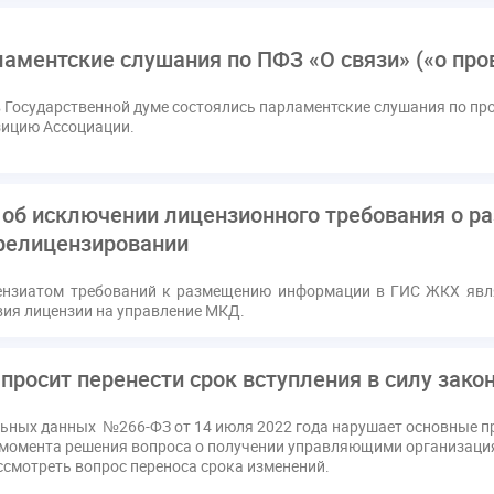
ссия РСПП по ЖКХ
Конституционный Суд
Кошелев Пахомо
ПМЮФ
ПМЮФ-2024
Перепланировка ОДИ
Пломба
аментские слушания по ПФЗ «О связи» («о про
Праздники
РКЦ
Разъяснения
Регулирование Мала
в Государственной думе состоялись парламентские слушания по пр
ков
Соглашение о сотрудничестве
Статья
Стратегия ра
зицию Ассоциации.
датор
вентиляционные каналы
внеплановые проверки
ующие управляющие организации
госпошлина
демоэкзаме
жилищный надзор
закон о банкротстве
изменения в ЖК РФ
 об исключении лицензионного требования о 
квалифэкзамен
кворум ОСС
коммунальные ресурсы
релицензировании
расходы
нормотворчество
общедомовое имущество
об
ензиатом требований к размещению информации в ГИС ЖКХ явл
дия
оплата отопления
особенности взимания пени
осп
вия лицензии на управление МКД.
безопасность
прекращение договора
прибор учета
при
страция
реестр УК
связь
совет МКД
спикер
ста
просит перенести срок вступления в силу зако
кая документация
техпаспорт
требования УК
умный до
льных данных №266-ФЗ от 14 июля 2022 года нарушает основные
 момента решения вопроса о получении управляющими организаци
смотреть вопрос переноса срока изменений.