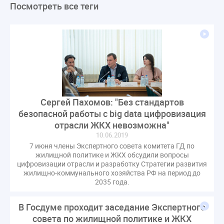
Посмотреть все теги
ЛикбезЖКХ
ЖКХ
Строительная неделя
Экспертный совет
Нормотворчество
ГИС ЖКХ
суд
закон
лицензирование
Верховный суд
управляющие компании
МКД
Экспертное мнение
капремонт
Вебинар
Газ
форум
ГЖИ
Комитет по строительству и ЖКХ
Малахов Конференция
Обсуждение
Пени за ЖКУ
Сергей Пахомов: "Без стандартов
Постановление Правительства РФ
ЖКУ
безопасной работы с big data цифровизация
Новое качество
ОСС
Правила
отрасли ЖКХ невозможна"
задолженность граждан
ГОСТ
Мероприятия
10.06.2019
7 июня члены Экспертного совета комитета ГД по
Постановление
Правительство РФ
жилищной политике и ЖКХ обсудили вопросы
исполнительная надпись
ВДГО
ВКГО
цифровизации отрасли и разработку Стратегии развития
жилищно-коммунального хозяйства РФ на период до
Персональные данные
Приказ
Сергей Пахомов
2035 года.
ТКО
ЭкспертЖКХ
договор управления МКД
лицензия
операторы связи
проверки
В Госдуме проходит заседание Экспертного
управляющая компания
Интервью
УК
совета по жилищной политике и ЖКХ