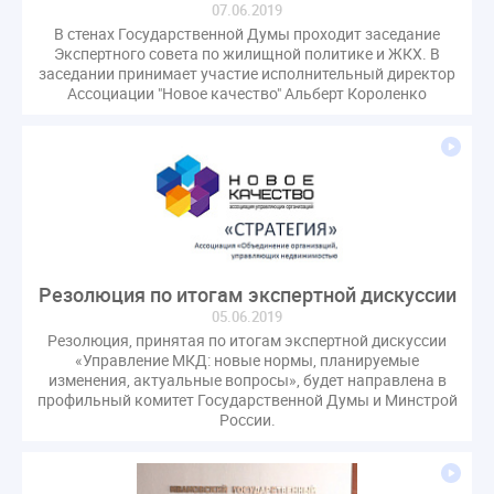
07.06.2019
газовое оборудование
государственная дума
В стенах Государственной Думы проходит заседание
лифт
обращение
общее имущество
Экспертного совета по жилищной политике и ЖКХ. В
заседании принимает участие исполнительный директор
провайдеры
проверки ЖКХ
саморегулирование
Ассоциации "Новое качество" Альберт Короленко
управляющие организации
Альберт Короленко
Госуслуги
ЖК РФ
КоАП РФ
Почта России
РСО
Стандарты и качество
встреча
мероприятия
налоговая реформа
общее собрание собственников
ответственность
пени по жку
перерасчет платы
тарифы
Резолюция по итогам экспертной дискуссии
теплоснабжение
штраф
ВОК
05.06.2019
Всероссийское совещание
ГД
Госсовет
Резолюция, принятая по итогам экспертной дискуссии
ЕИРЦ
Жилищная инспекция
Закон Хинштейна
«Управление МКД: новые нормы, планируемые
изменения, актуальные вопросы», будет направлена в
Зарубежный опыт
Исследования
Казань
профильный комитет Государственной Думы и Минстрой
МВД
Минфин
НДС
Общественная палата
России.
Проект
Рабочая группа
Регулирование Персональные данные ЕГРН