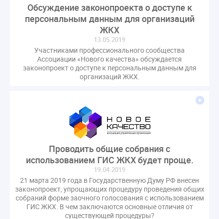
Обсуждение законопроекта о доступе к
оспаривание ОСС
перелицензирование
персональным данным для организаций
переуступка
плановые проверки
ЖКХ
пожарная безопасность
прекращение договора
13.05.2019
прибор учета
пристройка
провайдер
Участниками профессионального сообщества
Ассоциации «Нового качества» обсуждается
прогород
проект постановления
рабочая группа
законопроект о доступе к персональным данным для
регистрация
реестр УК
связь
совет МКД
организаций ЖКХ.
спикер
статистика
страхование МКД
строительство
судебная практика
техническая документация
техпаспорт
требования УК
умный дом
экспертный совет
энергосервис
Проводить общие собрания с
использованием ГИС ЖКХ будет проще.
19.04.2019
21 марта 2019 года в Государственную Думу РФ внесен
законопроект, упрощающих процедуру проведения общих
собраний форме заочного голосования с использованием
ГИС ЖКХ. В чем заключаются основные отличия от
существующей процедуры?