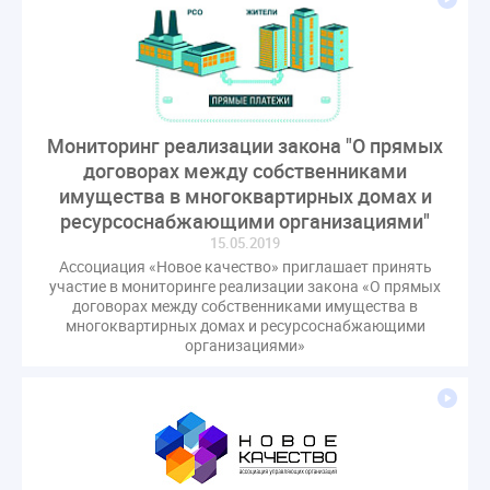
гарантирующие управляющие организации
госпошлина
демоэкзамен
депутаты
дисквалификация
документ
единство измерений
жалобы
жилищный надзор
закон о банкротстве
изменения в ЖК РФ
Мониторинг реализации закона "О прямых
договорах между собственниками
изменения в Положение
индексация
имущества в многоквартирных домах и
индикаторы риска
кадры
категория риска
ресурсоснабжающими организациями"
квалифэкзамен
кворум ОСС
15.05.2019
коммунальные ресурсы
коррупция
Ассоциация «Новое качество» приглашает принять
участие в мониторинге реализации закона «О прямых
микрогенерация
надзор
договорах между собственниками имущества в
неосновательное обогащение
многоквартирных домах и ресурсоснабжающими
организациями»
непредвиденные расходы
нормотворчество
общедомовое имущество
общедомовой прибор учета
общее собрание
общественный совет
объект культурного наследия
оплата отопления
особенности взимания пени