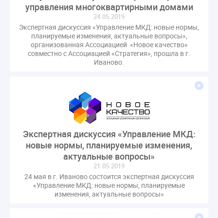
управления многоквартирными домами
Комиссия РСПП по ЖКХ
Конституционный Суд
24.05.2019
Кошелев Пахомов
Лицензии
М.Геллер
МЧС
Экспертная дискуссия «Управление МКД: новые нормы,
НК РФ
Награды
Новая УК
ПМЭФ-2024
планируемые изменения, актуальные вопросы»,
организованная Ассоциацией «Новое качество»
ПМЮФ
ПМЮФ-2024
Перепланировка ОДИ
совместно с Ассоциацией «Стратегия», прошла в г.
Пломба
Поручение Президента
Иваново.
Правительства РФ
Правительство диагностика
Праздники
РКЦ
Разъяснения
Регулирование Малахов
Резолюция
Рейтинг
Свидетельство о поверке
Собрание собственников
Соглашение о сотрудничестве
Статья
Экспертная дискуссия «Управление МКД:
Стратегия развития ЖКХ 2030
новые нормы, планируемые изменения,
актуальные вопросы»
Судебная практика ЖКХ
Требования
Форум
21.05.2019
Цифорвизация
арендатор
24 мая в г. Иваново состоится экспертная дискуссия
вентиляционные каналы
внеплановые проверки
«Управление МКД: новые нормы, планируемые
изменения, актуальные вопросы»
вода
выбор УК
гарантийная управляющая компания