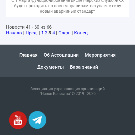
С 1 марта функционирование диспетчерских служб ЖКХ
будет проходить по новым правилам: вступает в силу
новый аварийный стандарт
Новости 41 - 60 из 66
Начало
|
Пред.
|
1
2
3
4
|
След.
|
Конец
Главная
Об Ассоциации
Мероприятия
Документы
База знаний
Ассоциация управляющих организаций
"Новое Качество" © 2019 - 2026