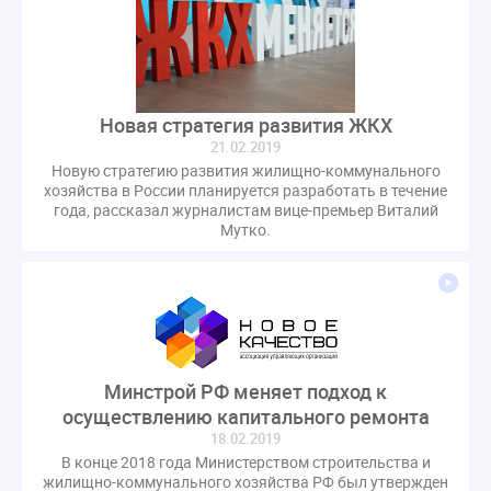
Комиссия РСПП по ЖКХ
Конституционный Суд
Кошелев Пахомов
Лицензии
М.Геллер
МЧС
НК РФ
Награды
Новая УК
ПМЭФ-2024
ПМЮФ
ПМЮФ-2024
Перепланировка ОДИ
Новая стратегия развития ЖКХ
Пломба
Поручение Президента
21.02.2019
Правительства РФ
Правительство диагностика
Новую стратегию развития жилищно-коммунального
хозяйства в России планируется разработать в течение
Праздники
РКЦ
Разъяснения
года, рассказал журналистам вице-премьер Виталий
Мутко.
Регулирование Малахов
Резолюция
Рейтинг
Свидетельство о поверке
Собрание собственников
Соглашение о сотрудничестве
Статья
Стратегия развития ЖКХ 2030
Судебная практика ЖКХ
Требования
Форум
Цифорвизация
арендатор
Минстрой РФ меняет подход к
осуществлению капитального ремонта
вентиляционные каналы
внеплановые проверки
18.02.2019
вода
выбор УК
В конце 2018 года Министерством строительства и
гарантийная управляющая компания
жилищно-коммунального хозяйства РФ был утвержден