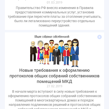
01.03.2019
газовое оборудование
государственная дума
Правительство РФ внесло изменения в Правила
лифт
обращение
общее имущество
предоставления коммунальных услуг, установив
требование при пересчете платы за отопление учитывать,
провайдеры
проверки ЖКХ
саморегулирование
было ли легализовано переустройство отдельных
управляющие организации
Альберт Короленко
помещений здания.
Госуслуги
ЖК РФ
КоАП РФ
Почта России
РСО
Стандарты и качество
встреча
мероприятия
налоговая реформа
общее собрание собственников
ответственность
пени по жку
перерасчет платы
тарифы
теплоснабжение
штраф
ВОК
Новые требования к оформлению
Всероссийское совещание
ГД
Госсовет
протоколов общих собраний собственников
ЕИРЦ
Жилищная инспекция
Закон Хинштейна
помещений МКД
Зарубежный опыт
Исследования
Казань
27.02.2019
В начале марта вступают в силу новые требования к
МВД
Минфин
НДС
Общественная палата
оформлению протоколов общих собраний собственников
Проект
Рабочая группа
помещений в многоквартирных домах и порядок
направления подлинников решений и протоколов общих
Регулирование Персональные данные ЕГРН
собраний собственников помещений в МКД в