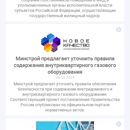
СРО регулирование ГЖИ лицензирование надзор
уполномоченные органы исполнительной власти
субъектов Российской Федерации, осуществляющие
Совет Федерации
Сотрудничество
вебинар
государственный жилищный надзор.
водоснабжение
выставка ЖКХ
законопроект
запрет на уступку
запрос
инициатива
информационная система ЖКХ
контроль
круглый стол
мораторий
обсуждение
оплата услуг
отчетность УК
Минстрой предлагает уточнить правила
персональные данные
реформирование ЖКХ
содержания внутриквартирного газового
1 сентября
2035
ВЦИОМ
Владимир Путин
оборудования
ГИС ЖКС
ГПК РФ
ГУО
Геллер
26.02.2019
Минстрой предлагает уточнить правила обеспечения
Государственная дума
Дезинфекция
Дума
безопасности при содержании внутридомового и
ЕФИЦ
Законопроект Минстрой
внутриквартирного газового оборудования.​
Соответствующий проект постановления Правительства
Законопроект Пахомов Кошелев
России опубликован на официальном портале
Законопроект теплоснабжение ответственность
нормативных актов.
Законотворчество
Заседание
ИПУ
Игорь Владимиров
Качество
Кейс