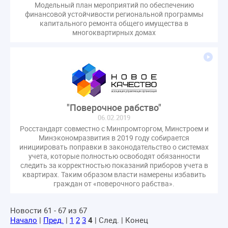
Модельный план мероприятий по обеспечению
гарантирующие управляющие организации
финансовой устойчивости региональной программы
госпошлина
демоэкзамен
депутаты
капитального ремонта общего имущества в
многоквартирных домах
дисквалификация
документ
единство измерений
жалобы
жилищный надзор
закон о банкротстве
изменения в ЖК РФ
изменения в Положение
индексация
индикаторы риска
кадры
категория риска
"Поверочное рабство"
квалифэкзамен
кворум ОСС
06.02.2019
коммунальные ресурсы
коррупция
Росстандарт совместно с Минпромторгом, Минстроем и
микрогенерация
надзор
Минэкономразвития в 2019 году собирается
инициировать поправки в законодательство о системах
неосновательное обогащение
учета, которые полностью освободят обязанности
непредвиденные расходы
нормотворчество
следить за корректностью показаний приборов учета в
квартирах. Таким образом власти намерены избавить
общедомовое имущество
граждан от «поверочного рабства».
общедомовой прибор учета
общее собрание
общественный совет
объект культурного наследия
Новости 61 - 67 из 67
Начало
|
Пред.
|
1
2
3
4
| След. | Конец
оплата отопления
особенности взимания пени