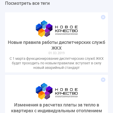
Посмотреть все теги
ЛикбезЖКХ
ЖКХ
Строительная неделя
Экспертный совет
Нормотворчество
ГИС ЖКХ
суд
закон
лицензирование
Верховный суд
управляющие компании
МКД
Экспертное мнение
капремонт
Вебинар
Газ
форум
ГЖИ
Комитет по строительству и ЖКХ
Новые правила работы диспетчерских служб
Малахов Конференция
Обсуждение
Пени за ЖКУ
ЖКХ
Постановление Правительства РФ
ЖКУ
01.03.2019
С 1 марта функционирование диспетчерских служб ЖКХ
Новое качество
ОСС
Правила
будет проходить по новым правилам: вступает в силу
задолженность граждан
ГОСТ
Мероприятия
новый аварийный стандарт
Постановление
Правительство РФ
исполнительная надпись
ВДГО
ВКГО
Персональные данные
Приказ
Сергей Пахомов
ТКО
ЭкспертЖКХ
договор управления МКД
лицензия
операторы связи
проверки
Изменения в расчетах платы за тепло в
управляющая компания
Интервью
УК
квартирах с индивидуальным отоплением