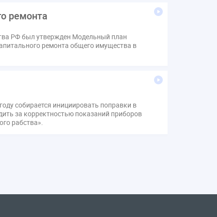
го ремонта
ства РФ был утвержден Модельный план
апитального ремонта общего имущества в
году собирается инициировать поправки в
едить за корректностью показаний приборов
ого рабства».