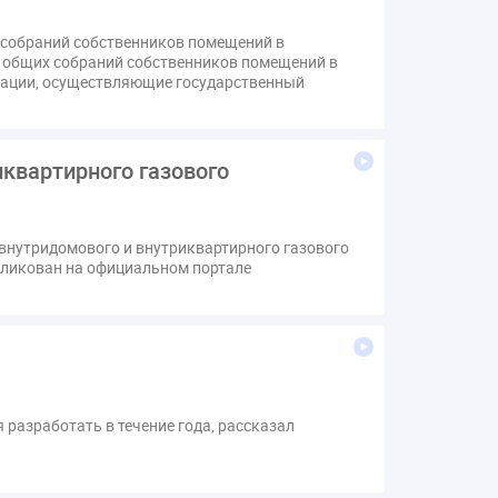
в
Лицензии
М.Геллер
МЧС
 собраний собственников помещений в
Поручение Президента
 общих собраний собственников помещений в
хов
Резолюция
Рейтинг
рации, осуществляющие государственный
звития ЖКХ 2030
Судебная практика ЖКХ
вода
выбор УК
квартирного газового
н
депутаты
дисквалификация
изменения в Положение
индексация
коррупция
микрогенерация
надзор
внутридомового и внутриквартирного газового
щедомовой прибор учета
общее собрание
бликован на официальном портале
аривание ОСС
перелицензирование
стройка
провайдер
прогород
тистика
страхование МКД
м
экспертный совет
энергосервис
разработать в течение года, рассказал