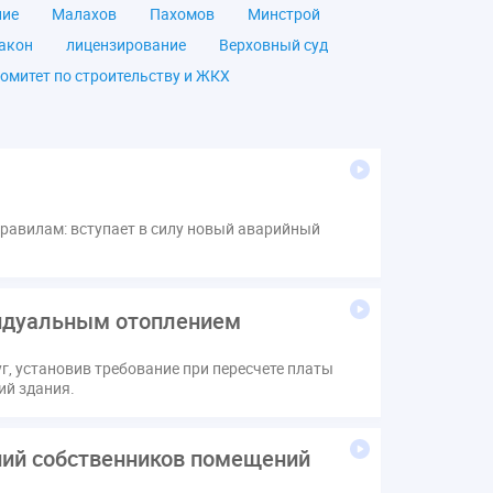
ние
Малахов
Пахомов
Минстрой
акон
лицензирование
Верховный суд
омитет по строительству и ЖКХ
чество
ОСС
Правила
дпись
ВДГО
ВКГО
ензия
операторы связи
проверки
щение
общее имущество
провайдеры
равилам: вступает в силу новый аварийный
Ф
КоАП РФ
Почта России
РСО
тветственность
пени по жку
вет
ЕИРЦ
Жилищная инспекция
видуальным отоплением
я палата
Проект
Рабочая группа
Сотрудничество
вебинар
, установив требование при пересчете платы
онная система ЖКХ
контроль
ий здания.
мирование ЖКХ
1 сентября
2035
Дума
ЕФИЦ
ний собственников помещений
Законотворчество
Заседание
ИПУ