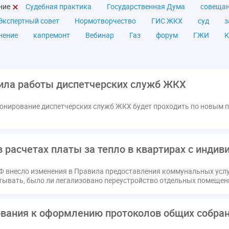
ние
Судебная практика
Государственная Дума
совеща
Экспертный совет
Нормотворчество
ГИС ЖКХ
суд
з
нение
капремонт
Вебинар
Газ
форум
ГЖИ
К
а ЖКУ
Постановление Правительства РФ
ЖКУ
Новое ка
я
Постановление
Правительство РФ
исполнительная на
мов
ТКО
ЭкспертЖКХ
договор управления МКД
лиц
ила работы диспетчерских служб ЖКХ
азовое оборудование
государственная дума
лифт
обра
ионирование диспетчерских служб ЖКХ будет проходить по новым п
ющие организации
Альберт Короленко
Госуслуги
ЖК Р
я
налоговая реформа
общее собрание собственников
о
штраф
ВОК
Всероссийское совещание
ГД
Госсо
 расчетах платы за тепло в квартирах с инди
ования
Казань
МВД
Минфин
НДС
Общественна
 регулирование ГЖИ лицензирование надзор
Совет Федерации
Ф внесло изменения в Правила предоставления коммунальных услуг
кт
запрет на уступку
запрос
инициатива
информаци
итывать, было ли легализовано переустройство отдельных помещен
лата услуг
отчетность УК
персональные данные
рефор
РФ
ГУО
Геллер
Государственная дума
Дезинфекция
вания к оформлению протоколов общих собра
в Кошелев
Законопроект теплоснабжение ответственность