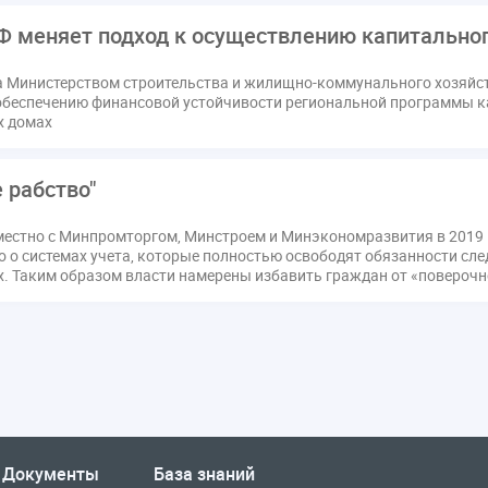
Ф меняет подход к осуществлению капитально
да Министерством строительства и жилищно-коммунального хозяй
обеспечению финансовой устойчивости региональной программы к
х домах
 рабство"
местно с Минпромторгом, Минстроем и Минэкономразвития в 2019 
о о системах учета, которые полностью освободят обязанности сл
х. Таким образом власти намерены избавить граждан от «поверочн
Документы
База знаний