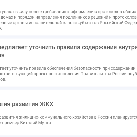
ссия РСПП по ЖКХ
Конституционный Суд
Кошелев Пахомо
ступают в силу новые требования к оформлению протоколов общих
ПМЮФ
ПМЮФ-2024
Перепланировка ОДИ
Пломба
домах и порядок направления подлинников решений и протоколов
Праздники
РКЦ
Разъяснения
Регулирование Мала
нные органы исполнительной власти субъектов Российской Феде
.
ков
Соглашение о сотрудничестве
Статья
Стратегия ра
датор
вентиляционные каналы
внеплановые проверки
едлагает уточнить правила содержания внутри
ующие управляющие организации
госпошлина
демоэкзаме
ия
жилищный надзор
закон о банкротстве
изменения в ЖК РФ
квалифэкзамен
кворум ОСС
коммунальные ресурсы
гает уточнить правила обеспечения безопасности при содержании 
расходы
нормотворчество
общедомовое имущество
об
Соответствующий проект постановления Правительства России опу
ов.
дия
оплата отопления
особенности взимания пени
осп
безопасность
прекращение договора
прибор учета
при
страция
реестр УК
связь
совет МКД
спикер
ста
егия развития ЖКХ
кая документация
техпаспорт
требования УК
умный до
развития жилищно-коммунального хозяйства в России планируется 
-премьер Виталий Мутко.