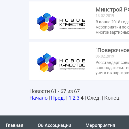
Минстрой Р
18.02.2019
В конце 2018 го
мероприятий по 
многоквартирны
"Поверочное
06.02.2019
Росстандарт сов
законодательств
учета в квартира
Новости 61 - 67 из 67
Начало
|
Пред.
|
1
2
3
4
| След. | Конец
Главная
Об Ассоциации
Мероприятия