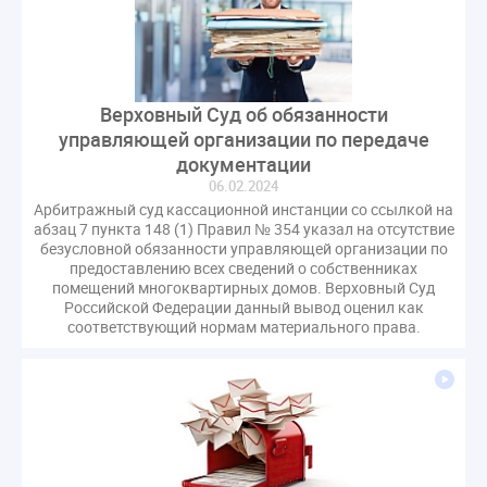
оспаривание ОСС
перелицензирование
переуступка
плановые проверки
пожарная безопасность
прекращение договора
прибор учета
пристройка
провайдер
Верховный Суд об обязанности
управляющей организации по передаче
прогород
проект постановления
рабочая группа
документации
регистрация
реестр УК
связь
совет МКД
06.02.2024
спикер
статистика
страхование МКД
Арбитражный суд кассационной инстанции со ссылкой на
строительство
судебная практика
абзац 7 пункта 148 (1) Правил № 354 указал на отсутствие
безусловной обязанности управляющей организации по
техническая документация
техпаспорт
предоставлению всех сведений о собственниках
помещений многоквартирных домов. Верховный Суд
требования УК
умный дом
экспертный совет
Российской Федерации данный вывод оценил как
энергосервис
соответствующий нормам материального права.