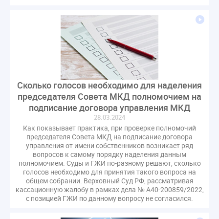
Комиссия РСПП по ЖКХ
Конституционный Суд
Кошелев Пахомов
Лицензии
М.Геллер
МЧС
НК РФ
Награды
Новая УК
ПМЭФ-2024
ПМЮФ
ПМЮФ-2024
Перепланировка ОДИ
Пломба
Поручение Президента
Правительства РФ
Правительство диагностика
Сколько голосов необходимо для наделения
Праздники
РКЦ
Разъяснения
председателя Совета МКД полномочием на
Регулирование Малахов
Резолюция
Рейтинг
подписание договора управления МКД
Свидетельство о поверке
Собрание собственников
28.03.2024
Как показывает практика, при проверке полномочий
Соглашение о сотрудничестве
Статья
председателя Совета МКД на подписание договора
Стратегия развития ЖКХ 2030
управления от имени собственников возникает ряд
вопросов к самому порядку наделения данным
Судебная практика ЖКХ
Требования
Форум
полномочием. Суды и ГЖИ по-разному решают, сколько
Цифорвизация
арендатор
голосов необходимо для принятия такого вопроса на
общем собрании. Верховный Суд РФ, рассматривая
вентиляционные каналы
внеплановые проверки
кассационную жалобу в рамках дела № А40-200859/2022,
вода
выбор УК
с позицией ГЖИ по данному вопросу не согласился.
гарантийная управляющая компания