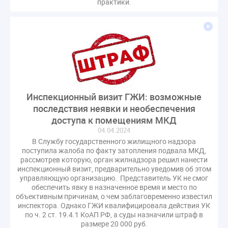
практики.
СРО регулирование ГЖИ лицензирование надзор
Совет Федерации
Сотрудничество
вебинар
водоснабжение
выставка ЖКХ
законопроект
запрет на уступку
запрос
инициатива
информационная система ЖКХ
контроль
круглый стол
мораторий
обсуждение
оплата услуг
отчетность УК
Инспекционный визит ГЖИ: возможные
персональные данные
реформирование ЖКХ
последствия неявки и необеспечения
доступа к помещениям МКД
1 сентября
2035
ВЦИОМ
Владимир Путин
04.04.2024
ГИС ЖКС
ГПК РФ
ГУО
Геллер
В Службу государственного жилищного надзора
Государственная дума
Дезинфекция
Дума
поступила жалоба по факту затопления подвала МКД,
рассмотрев которую, орган жилнадзора решил нанести
ЕФИЦ
Законопроект Минстрой
инспекционный визит, предварительно уведомив об этом
управляющую организацию. Представитель УК не смог
Законопроект Пахомов Кошелев
обеспечить явку в назначенное время и место по
Законопроект теплоснабжение ответственность
объективным причинам, о чем заблаговременно известил
инспектора. Однако ГЖИ квалифицировала действия УК
Законотворчество
Заседание
ИПУ
по ч. 2 ст. 19.4.1 КоАП РФ, а суды назначили штраф в
Игорь Владимиров
Качество
Кейс
размере 20 000 руб.