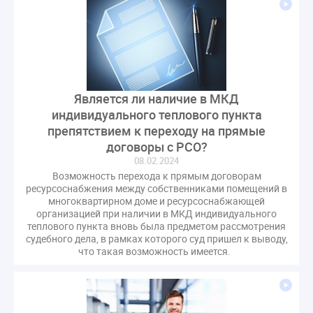
гарантирующие управляющие организации
госпошлина
демоэкзамен
депутаты
дисквалификация
документ
единство измерений
жалобы
жилищный надзор
закон о банкротстве
изменения в ЖК РФ
Является ли наличие в МКД
изменения в Положение
индексация
индивидуального теплового пункта
индикаторы риска
кадры
категория риска
препятствием к переходу на прямые
договоры с РСО?
квалифэкзамен
кворум ОСС
08.02.2024
коммунальные ресурсы
коррупция
Возможность перехода к прямым договорам
микрогенерация
надзор
ресурсоснабжения между собственниками помещений в
многоквартирном доме и ресурсоснабжающей
неосновательное обогащение
организацией при наличии в МКД индивидуального
непредвиденные расходы
нормотворчество
теплового пункта вновь была предметом рассмотрения
судебного дела, в рамках которого суд пришел к выводу,
общедомовое имущество
что такая возможность имеется.
общедомовой прибор учета
общее собрание
общественный совет
объект культурного наследия
оплата отопления
особенности взимания пени