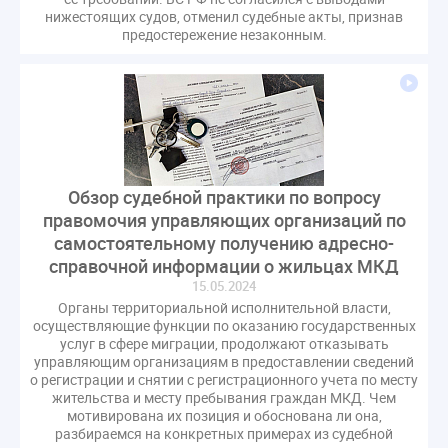
газовое оборудование
государственная дума
нижестоящих судов, отменил судебные акты, признав
предостережение незаконным.
лифт
обращение
общее имущество
провайдеры
проверки ЖКХ
саморегулирование
управляющие организации
Альберт Короленко
Госуслуги
ЖК РФ
КоАП РФ
Почта России
РСО
Стандарты и качество
встреча
мероприятия
налоговая реформа
Обзор судебной практики по вопросу
общее собрание собственников
ответственность
правомочия управляющих организаций по
пени по жку
перерасчет платы
тарифы
самостоятельному получению адресно-
справочной информации о жильцах МКД
теплоснабжение
штраф
ВОК
15.05.2024
Всероссийское совещание
ГД
Госсовет
Органы территориальной исполнительной власти,
ЕИРЦ
Жилищная инспекция
Закон Хинштейна
осуществляющие функции по оказанию государственных
услуг в сфере миграции, продолжают отказывать
Зарубежный опыт
Исследования
Казань
управляющим организациям в предоставлении сведений
МВД
Минфин
НДС
Общественная палата
о регистрации и снятии с регистрационного учета по месту
жительства и месту пребывания граждан МКД. Чем
Проект
Рабочая группа
мотивирована их позиция и обоснована ли она,
Регулирование Персональные данные ЕГРН
разбираемся на конкретных примерах из судебной