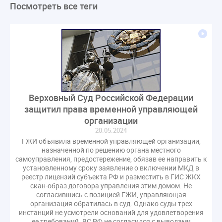
Посмотреть все теги
ЛикбезЖКХ
ЖКХ
Строительная неделя
Экспертный совет
Нормотворчество
ГИС ЖКХ
суд
закон
лицензирование
Верховный суд
управляющие компании
МКД
Экспертное мнение
капремонт
Вебинар
Газ
форум
ГЖИ
Комитет по строительству и ЖКХ
Малахов Конференция
Обсуждение
Пени за ЖКУ
Верховный Суд Российской Федерации
Постановление Правительства РФ
ЖКУ
защитил права временной управляющей
Новое качество
ОСС
Правила
организации
20.05.2024
задолженность граждан
ГОСТ
Мероприятия
ГЖИ объявила временной управляющей организации,
Постановление
Правительство РФ
назначенной по решению органа местного
самоуправления, предостережение, обязав ее направить к
исполнительная надпись
ВДГО
ВКГО
установленному сроку заявление о включении МКД в
Персональные данные
Приказ
Сергей Пахомов
реестр лицензий субъекта РФ и разместить в ГИС ЖКХ
скан-образ договора управления этим домом. Не
ТКО
ЭкспертЖКХ
договор управления МКД
согласившись с позицией ГЖИ, управляющая
лицензия
операторы связи
проверки
организация обратилась в суд. Однако суды трех
инстанций не усмотрели оснований для удовлетворения
управляющая компания
Интервью
УК
ее требований. ВС РФ не согласился с выводами