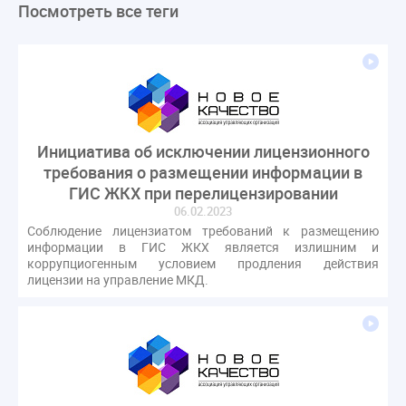
Посмотреть все теги
ЛикбезЖКХ
ЖКХ
Строительная неделя
Экспертный совет
Нормотворчество
ГИС ЖКХ
суд
закон
лицензирование
Верховный суд
управляющие компании
МКД
Экспертное мнение
капремонт
Вебинар
Газ
форум
ГЖИ
Комитет по строительству и ЖКХ
Инициатива об исключении лицензионного
Малахов Конференция
Обсуждение
Пени за ЖКУ
требования о размещении информации в
Постановление Правительства РФ
ЖКУ
ГИС ЖКХ при перелицензировании
06.02.2023
Новое качество
ОСС
Правила
Соблюдение лицензиатом требований к размещению
задолженность граждан
ГОСТ
Мероприятия
информации в ГИС ЖКХ является излишним и
коррупциогенным условием продления действия
Постановление
Правительство РФ
лицензии на управление МКД.
исполнительная надпись
ВДГО
ВКГО
Персональные данные
Приказ
Сергей Пахомов
ТКО
ЭкспертЖКХ
договор управления МКД
лицензия
операторы связи
проверки
управляющая компания
Интервью
УК