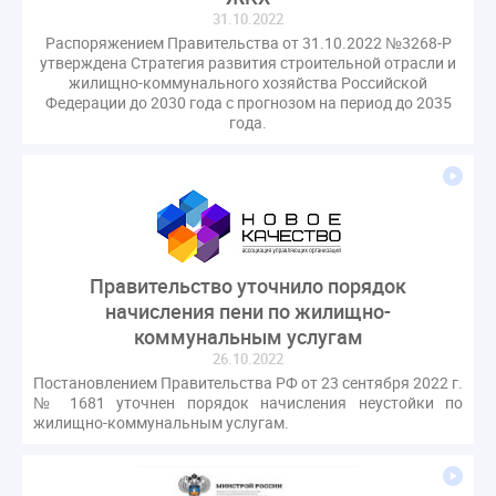
оспаривание ОСС
перелицензирование
31.10.2022
Распоряжением Правительства от 31.10.2022 №3268-Р
переуступка
плановые проверки
утверждена Стратегия развития строительной отрасли и
пожарная безопасность
прекращение договора
жилищно-коммунального хозяйства Российской
Федерации до 2030 года с прогнозом на период до 2035
прибор учета
пристройка
провайдер
года.
прогород
проект постановления
рабочая группа
регистрация
реестр УК
связь
совет МКД
спикер
статистика
страхование МКД
строительство
судебная практика
техническая документация
техпаспорт
Правительство уточнило порядок
требования УК
умный дом
экспертный совет
начисления пени по жилищно-
энергосервис
коммунальным услугам
26.10.2022
Постановлением Правительства РФ от 23 сентября 2022 г.
№ 1681 уточнен порядок начисления неустойки по
жилищно-коммунальным услугам.