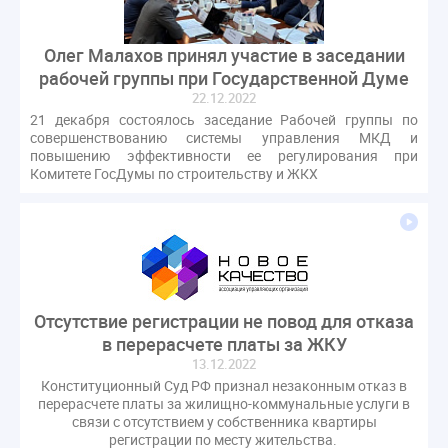
Комиссия РСПП по ЖКХ
Конституционный Суд
Кошелев Пахомов
Лицензии
М.Геллер
МЧС
Олег Малахов принял участие в заседании
НК РФ
Награды
Новая УК
ПМЭФ-2024
рабочей группы при Государственной Думе
ПМЮФ
ПМЮФ-2024
Перепланировка ОДИ
22.12.2022
21 декабря состоялось заседание Рабочей группы по
Пломба
Поручение Президента
совершенствованию системы управления МКД и
Правительства РФ
Правительство диагностика
повышению эффективности ее регулирования при
Комитете ГосДумы по строительству и ЖКХ
Праздники
РКЦ
Разъяснения
Регулирование Малахов
Резолюция
Рейтинг
Свидетельство о поверке
Собрание собственников
Соглашение о сотрудничестве
Статья
Стратегия развития ЖКХ 2030
Отсутствие регистрации не повод для отказа
Судебная практика ЖКХ
Требования
Форум
в перерасчете платы за ЖКУ
Цифорвизация
арендатор
13.12.2022
вентиляционные каналы
внеплановые проверки
Конституционный Суд РФ признал незаконным отказ в
перерасчете платы за жилищно-коммунальные услуги в
вода
выбор УК
связи с отсутствием у собственника квартиры
гарантийная управляющая компания
регистрации по месту жительства.