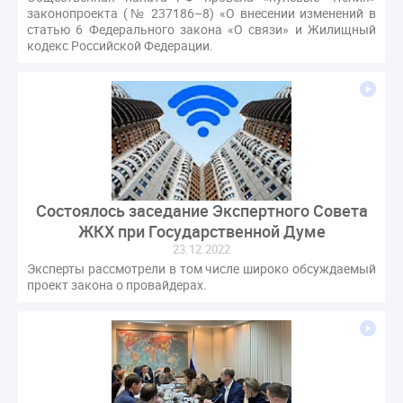
СРО регулирование ГЖИ лицензирование надзор
законопроекта (№ 237186–8) «О внесении изменений в
статью 6 Федерального закона «О связи» и Жилищный
Совет Федерации
Сотрудничество
вебинар
кодекс Российской Федерации.
водоснабжение
выставка ЖКХ
законопроект
запрет на уступку
запрос
инициатива
информационная система ЖКХ
контроль
круглый стол
мораторий
обсуждение
оплата услуг
отчетность УК
персональные данные
реформирование ЖКХ
Состоялось заседание Экспертного Совета
1 сентября
2035
ВЦИОМ
Владимир Путин
ЖКХ при Государственной Думе
ГИС ЖКС
ГПК РФ
ГУО
Геллер
23.12.2022
Государственная дума
Дезинфекция
Дума
Эксперты рассмотрели в том числе широко обсуждаемый
проект закона о провайдерах.
ЕФИЦ
Законопроект Минстрой
Законопроект Пахомов Кошелев
Законопроект теплоснабжение ответственность
Законотворчество
Заседание
ИПУ
Игорь Владимиров
Качество
Кейс