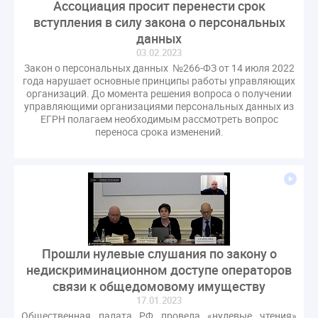
Ассоциация просит перенести срок
газовое оборудование
государственная дума
вступления в силу закона о персональных
лифт
обращение
общее имущество
данных
провайдеры
проверки ЖКХ
саморегулирование
03.02.2023
Закон о персональных данных №266-ФЗ от 14 июля 2022
управляющие организации
Альберт Короленко
года нарушает основные принципы работы управляющих
Госуслуги
ЖК РФ
КоАП РФ
Почта России
организаций. До момента решения вопроса о получении
управляющими организациями персональных данных из
РСО
Стандарты и качество
встреча
ЕГРН полагаем необходимым рассмотреть вопрос
мероприятия
налоговая реформа
переноса срока изменений.
общее собрание собственников
ответственность
пени по жку
перерасчет платы
тарифы
теплоснабжение
штраф
ВОК
Всероссийское совещание
ГД
Госсовет
ЕИРЦ
Жилищная инспекция
Закон Хинштейна
Зарубежный опыт
Исследования
Казань
Прошли нулевые слушания по закону о
МВД
недискриминационном доступе операторов
Минфин
НДС
Общественная палата
связи к общедомовому имуществу
Проект
Рабочая группа
17.01.2023
Регулирование Персональные данные ЕГРН
Общественная палата РФ провела «нулевые чтения»