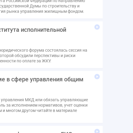
вета Российской Федерации по направлению
сударственной Думы по строительству и
тия рынка управления жилищным фондом.
титута исполнительной
 юридического форума состоялась сессия на
которой обсудили перспективы и риски
енности по оплате за ЖКУ.
ме в сфере управления общим
е управления МКД или обязать управляющие
ль за исполнением нормативов, учет оценки
 и многом другом читайте в материале