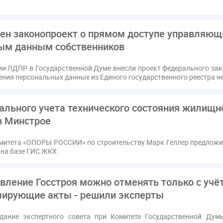
ен законопроект о прямом доступе управляющ
ым данным собственников
и ЛДПР в Государственной Думе внесли проект федерального за
ения персональных данных из Единого государственного реестра 
ального учета технического состояния жилищн
в Минстрое
митета «ОПОРЫ РОССИИ» по строительству Марк Геллер предложил
 на базе ГИС ЖКХ.
вление Госстроя можно отменять только с учё
улирующие акты - решили эксперты
едание экспертного совета при Комитете Государственной Ду