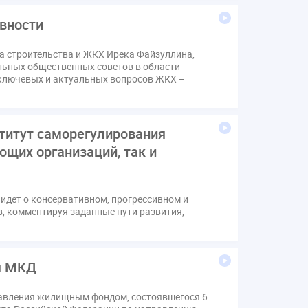
вности
ра строительства и ЖКХ Ирека Файзуллина,
льных общественных советов в области
 ключевых и актуальных вопросов ЖКХ –
титут саморегулирования
щих организаций, так и
идет о консервативном, прогрессивном и
, комментируя заданные пути развития,
я МКД
равления жилищным фондом, состоявшегося 6