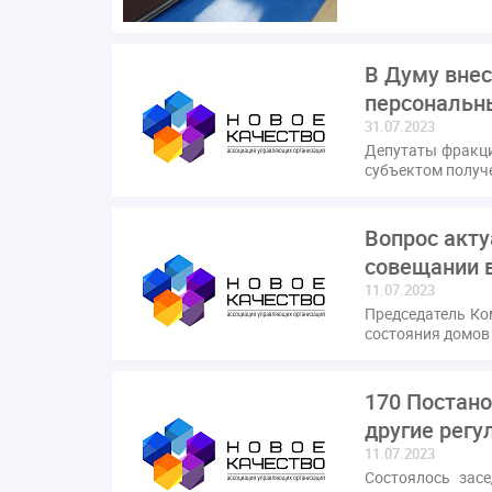
В Думу внес
персональн
31.07.2023
Депутаты фракци
субъектом получ
Вопрос акту
совещании 
11.07.2023
Председатель Ко
состояния домов
170 Постано
другие рег
11.07.2023
Состоялось зас