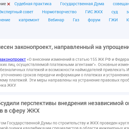
ние
Судебная практика
Государственная Дума
совеща
Экспертный совет
Нормотворчество
ГИС ЖКХ
суд
з
нение
капремонт
Вебинар
Газ
форум
ГЖИ
К
а ЖКУ
Постановление Правительства РФ
ЖКУ
Новое ка
я
Постановление
Правительство РФ
исполнительная на
мов
ТКО
ЭкспертЖКХ
договор управления МКД
лиц
несен законопроект, направленный на упрощен
азовое оборудование
государственная дума
лифт
обра
законопроект
«О внесении изменений в статью 155 ЖК РФ и Федера
ющие организации
Альберт Короленко
Госуслуги
ЖК Р
ких лиц, осуществляемой платежными агентами"». Основные изме
я
налоговая реформа
общее собрание собственников
о
 безналичных платежей и возможности наймодателей привлекать И
 уточнению сроков передачи информации о платежах и устранению
штраф
ВОК
Всероссийское совещание
ГД
Госсо
иему платежей. Эти меры направлены на устранение правовых про
ования
Казань
МВД
Минфин
НДС
Общественна
нка ЖКУ.
 регулирование ГЖИ лицензирование надзор
Совет Федерации
кт
запрет на уступку
запрос
инициатива
информаци
бсудили перспективы внедрения независимой 
лата услуг
отчетность УК
персональные данные
рефор
в в сферу ЖКХ
РФ
ГУО
Геллер
Государственная дума
Дезинфекция
том Государственной Думы по строительству и ЖКХ проведен круг
в Кошелев
Законопроект теплоснабжение ответственность
мой оценки квалификации специалистов в области инженерных изы