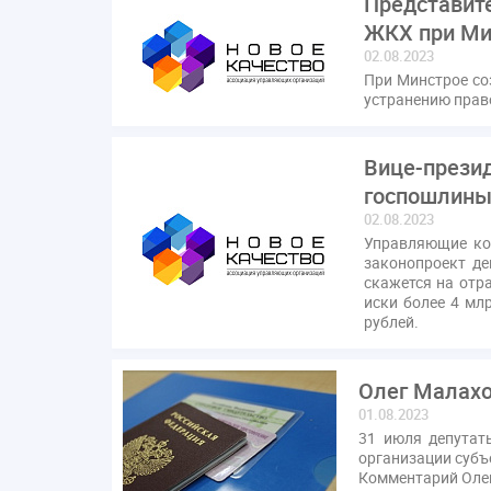
Представит
ЖКХ при Ми
02.08.2023
При Минстрое со
устранению прав
Вице-прези
госпошлины
02.08.2023
Управляющие ком
законопроект д
скажется на отр
иски более 4 мл
рублей.
Олег Малахо
01.08.2023
31 июля депутат
организации субъ
Комментарий Олег