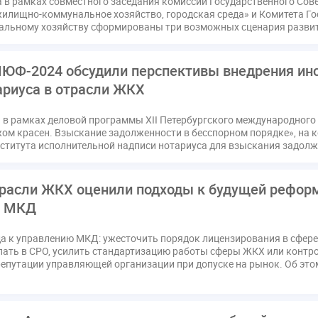
а в рамках совместного заседания комиссии Государственного Со
жилищно-коммунальное хозяйство, городская среда» и Комитета Го
льному хозяйству сформированы три возможных сценария разви
ЮФ-2024 обсудили перспективы внедрения инс
ариуса в отрасли ЖКХ
а в рамках деловой программы XII Петербургского международного
жом красен. Взыскание задолженности в бесспорном порядке», на 
ститута исполнительной надписи нотариуса для взыскания задолж
расли ЖКХ оценили подходы к будущей рефор
м МКД
а к управлению МКД: ужесточить порядок лицензирования в сфер
пать в СРО, усилить стандартизацию работы сферы ЖКХ или контро
репутации управляющей организации при допуске на рынок. Об этом