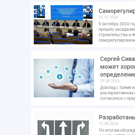
Саморегулир
15.10.2024
9 октября 2024 г
прошло заседание
строительства и 
саморегулировани
Сергей Сив
может хорош
определения
29.08.2024
Доклад с тремя 
альтернативном 
согласился с пр
Разработаны
15.08.2024
По итогам обсужд