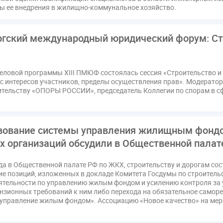
ссия РСПП по ЖКХ
Конституционный Суд
Кошелев Пахомо
ы ее внедрения в жилищно-коммунальное хозяйство.
ПМЮФ
ПМЮФ-2024
Перепланировка ОДИ
Пломба
Праздники
РКЦ
Разъяснения
Регулирование Мала
ургский международный юридический форум: Ст
ков
Соглашение о сотрудничестве
Статья
Стратегия ра
датор
вентиляционные каналы
внеплановые проверки
деловой программы XIII ПМЮФ состоялась сессия «Строительство 
ующие управляющие организации
госпошлина
демоэкзаме
с интересов участников, пределы осуществления прав». Модератор
жилищный надзор
закон о банкротстве
изменения в ЖК РФ
ительству «ОПОРЫ РОССИИ», председатель Коллегии по спорам в с
квалифэкзамен
кворум ОСС
коммунальные ресурсы
расходы
нормотворчество
общедомовое имущество
об
вование системы управления жилищным фондо
дия
оплата отопления
особенности взимания пени
осп
 организаций обсудили в Общественной палат
безопасность
прекращение договора
прибор учета
при
страция
реестр УК
связь
совет МКД
спикер
ста
да в Общественной палате РФ по ЖКХ, строительству и дорогам сос
е позиций, изложенных в докладе Комитета Госдумы по строитель
кая документация
техпаспорт
требования УК
умный до
ятельности по управлению жилым фондом и усилению контроля з
нзионных требований к ним либо перехода на обязательное саморе
правление жилым фондом». Ассоциацию «Новое качество» на меро