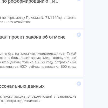
ы по реформированию ГИС
ий
по пересмотру Приказа № 74/114/пр, а также
ального хозяйства.
ал проект закона об отмене
т в суд на злостных неплательщиков. Такой
латы в ближайшее время. Мера положительно
 их оценкам, только в 2022 году потратили на
 населения за ЖКУ сейчас превышают 800 млрд
ерсональных данных
ального закона, определяющий управляющие
го реестра недвижимости.