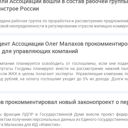
ели Ассоциации вошли в состав рабочей групп
нстрое России
здана рабочая группа по проработке и рассмотрению предложен
овой неопределенности в регулировании отрасли жилищно-коммун
дент Ассоциации Олег Малахов прокомментиров
 для управляющих компаний
пании планируется освободить от госпошлины, если они подаю
епутаты Госдумы планируют внести на рассмотрение нижней па
асли ЖКХ в целом, полагают эксперты. Управляющие компании, по
рд рублей, на оплату госпошлин уходит до 5% их дохода. Долги
в прокомментировал новый законопроект о п
ы фракции ЛДПР в Государственной Думе внесли проект федер
ектом получения персональных данных из Единого государственно
а Малахова для ИД «Известия».