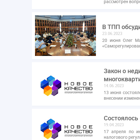
рассмотрен вопр
В ТПП обсуд
23.06.2023
20 июня Олег Ма
«Саморегулирова
Закон о не
многокварт
14.06.2023
13 июня состоял
внесении измене
Состоялось
19.04.2023
17 апреля по и
налогового регу