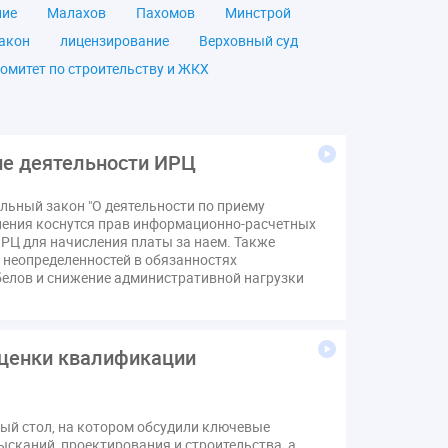
ние
Малахов
Пахомов
Минстрой
акон
лицензирование
Верховный суд
омитет по строительству и ЖКХ
чество
ОСС
Правила
дпись
ВДГО
ВКГО
ензия
операторы связи
проверки
ие деятельности ИРЦ
щение
общее имущество
провайдеры
льный закон "О деятельности по приему
Ф
КоАП РФ
Почта России
РСО
нения коснутся прав информационно-расчетных
тветственность
пени по жку
РЦ для начисления платы за наем. Также
 неопределенностей в обязанностях
вет
ЕИРЦ
Жилищная инспекция
белов и снижение административной нагрузки
я палата
Проект
Рабочая группа
Сотрудничество
вебинар
онная система ЖКХ
контроль
оценки квалификации
мирование ЖКХ
1 сентября
2035
Дума
ЕФИЦ
лый стол, на котором обсудили ключевые
Законотворчество
Заседание
ИПУ
сканий, проектирования и строительства, а