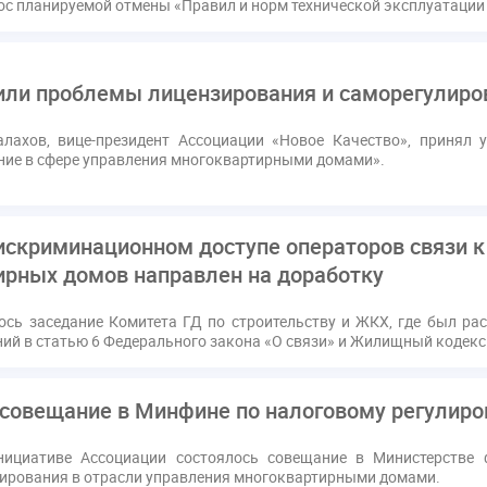
ос планируемой отмены «Правил и норм технической эксплуатаци
или проблемы лицензирования и саморегулиро
лахов, вице-президент Ассоциации «Новое Качество», принял 
ние в сфере управления многоквартирными домами».
дискриминационном доступе операторов связи 
ирных домов направлен на доработку
ось заседание Комитета ГД по строительству и ЖКХ, где был ра
ний в статью 6 Федерального закона «О связи» и Жилищный кодекс
 совещание в Минфине по налоговому регулир
нициативе Ассоциации состоялось совещание в Министерстве 
лирования в отрасли управления многоквартирными домами.