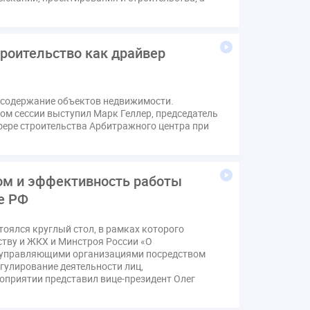
в
Лицензии
М.Геллер
МЧС
Поручение Президента
хов
Резолюция
Рейтинг
роительство как драйвер
звития ЖКХ 2030
Судебная практика ЖКХ
вода
выбор УК
и содержание объектов недвижимости.
н
депутаты
дисквалификация
ом сессии выступил Марк Геллер, председатель
изменения в Положение
индексация
фере строительства Арбитражного центра при
коррупция
микрогенерация
надзор
щедомовой прибор учета
общее собрание
м и эффективность работы
аривание ОСС
перелицензирование
е РФ
стройка
провайдер
прогород
тистика
страхование МКД
тоялся круглый стол, в рамках которого
ству и ЖКХ и Минстроя России «О
м
экспертный совет
энергосервис
а управляющими организациями посредством
гулирование деятельности лиц,
приятии представил вице-президент Олег