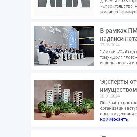
декабря 2023 год
«Строительство, 
жилищно-коммуна
В рамках ПМ
надписи нот
27.06.2024
27 июня 2024 год
тему «Долг плате
использования ин
Эксперты от
имущество
30.01.2024
Пересмотр подход
организации всту
опыта и деловой 
Коммерсантъ
.