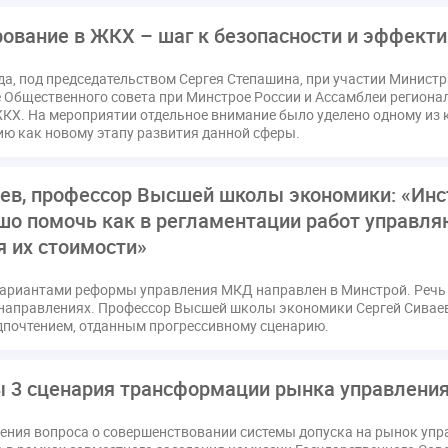
ование в ЖКХ – шаг к безопасности и эффекти
ода, под председательством Сергея Степашина, при участии Минист
 Общественного совета при Минстрое России и Ассамблеи региона
ЖКХ. На мероприятии отдельное внимание было уделено одному из
ю как новому этапу развития данной сферы.
аев, профессор Высшей школы экономики: «Инс
о помочь как в регламентации работ управляю
 их стоимости»
вариантами реформы управления МКД направлен в Минстрой. Речь 
направлениях. Профессор Высшей школы экономики Сергей Сиваев
едпочтением, отданным прогрессивному сценарию.
 3 сценария трансформации рынка управлени
ения вопроса о совершенствовании системы допуска на рынок уп