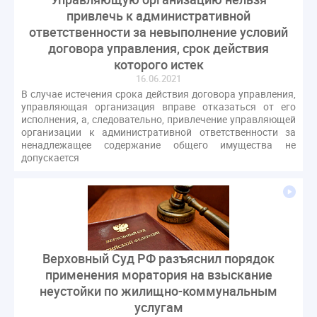
газовое оборудование
государственная дума
привлечь к административной
лифт
обращение
общее имущество
ответственности за невыполнение условий
договора управления, срок действия
провайдеры
проверки ЖКХ
саморегулирование
которого истек
управляющие организации
Альберт Короленко
16.06.2021
Госуслуги
ЖК РФ
КоАП РФ
Почта России
В случае истечения срока действия договора управления,
управляющая организация вправе отказаться от его
РСО
Стандарты и качество
встреча
исполнения, а, следовательно, привлечение управляющей
мероприятия
налоговая реформа
организации к административной ответственности за
ненадлежащее содержание общего имущества не
общее собрание собственников
ответственность
допускается
пени по жку
перерасчет платы
тарифы
теплоснабжение
штраф
ВОК
Всероссийское совещание
ГД
Госсовет
ЕИРЦ
Жилищная инспекция
Закон Хинштейна
Зарубежный опыт
Исследования
Казань
Верховный Суд РФ разъяснил порядок
МВД
Минфин
НДС
Общественная палата
применения моратория на взыскание
Проект
Рабочая группа
неустойки по жилищно-коммунальным
услугам
Регулирование Персональные данные ЕГРН