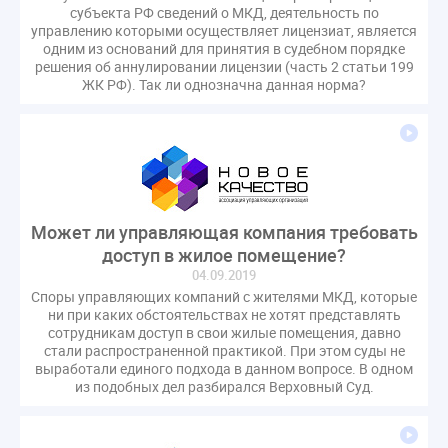
субъекта РФ сведений о МКД, деятельность по
гарантирующие управляющие организации
управлению которыми осуществляет лицензиат, является
госпошлина
демоэкзамен
депутаты
одним из оснований для принятия в судебном порядке
решения об аннулировании лицензии (часть 2 статьи 199
дисквалификация
документ
ЖК РФ). Так ли однозначна данная норма?
единство измерений
жалобы
жилищный надзор
закон о банкротстве
изменения в ЖК РФ
изменения в Положение
индексация
индикаторы риска
кадры
категория риска
квалифэкзамен
кворум ОСС
Может ли управляющая компания требовать
коммунальные ресурсы
коррупция
доступ в жилое помещение?
микрогенерация
надзор
04.09.2019
неосновательное обогащение
Споры управляющих компаний с жителями МКД, которые
ни при каких обстоятельствах не хотят представлять
непредвиденные расходы
нормотворчество
сотрудникам доступ в свои жилые помещения, давно
общедомовое имущество
стали распространенной практикой. При этом суды не
выработали единого подхода в данном вопросе. В одном
общедомовой прибор учета
общее собрание
из подобных дел разбирался Верховный Суд.
общественный совет
объект культурного наследия
оплата отопления
особенности взимания пени