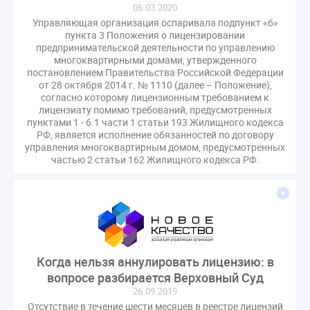
06.03.2020
Комиссия РСПП по ЖКХ
Конституционный Суд
Управляющая организация оспаривала подпункт «б»
Кошелев Пахомов
Лицензии
М.Геллер
МЧС
пункта 3 Положения о лицензировании
предпринимательской деятельности по управлению
НК РФ
Награды
Новая УК
ПМЭФ-2024
многоквартирными домами, утвержденного
ПМЮФ
ПМЮФ-2024
Перепланировка ОДИ
постановлением Правительства Российской Федерации
от 28 октября 2014 г. № 1110 (далее – Положение),
Пломба
Поручение Президента
согласно которому лицензионным требованием к
Правительства РФ
Правительство диагностика
лицензиату помимо требований, предусмотренных
пунктами 1 - 6.1 части 1 статьи 193 Жилищного кодекса
Праздники
РКЦ
Разъяснения
РФ, является исполнение обязанностей по договору
Регулирование Малахов
Резолюция
Рейтинг
управления многоквартирным домом, предусмотренных
частью 2 статьи 162 Жилищного кодекса РФ.
Свидетельство о поверке
Собрание собственников
Соглашение о сотрудничестве
Статья
Стратегия развития ЖКХ 2030
Судебная практика ЖКХ
Требования
Форум
Цифорвизация
арендатор
Когда нельзя аннулировать лицензию: в
вентиляционные каналы
внеплановые проверки
вопросе разбирается Верховный Суд
вода
выбор УК
26.09.2019
гарантийная управляющая компания
Отсутствие в течение шести месяцев в реестре лицензий