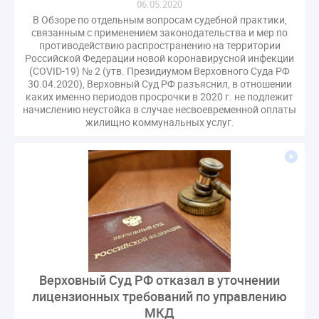
06.05.2020
СРО регулирование ГЖИ лицензирование надзор
В Обзоре по отдельным вопросам судебной практики,
Совет Федерации
Сотрудничество
вебинар
связанным с применением законодательства и мер по
противодействию распространению на территории
водоснабжение
выставка ЖКХ
законопроект
Российской Федерации новой коронавирусной инфекции
запрет на уступку
запрос
инициатива
(COVID-19) № 2 (утв. Президиумом Верховного Суда РФ
30.04.2020), Верховный Суд РФ разъяснил, в отношении
информационная система ЖКХ
контроль
каких именно периодов просрочки в 2020 г. не подлежит
начислению неустойка в случае несвоевременной оплаты
круглый стол
мораторий
обсуждение
жилищно коммунальных услуг.
оплата услуг
отчетность УК
персональные данные
реформирование ЖКХ
1 сентября
2035
ВЦИОМ
Владимир Путин
ГИС ЖКС
ГПК РФ
ГУО
Геллер
Государственная дума
Дезинфекция
Дума
ЕФИЦ
Законопроект Минстрой
Законопроект Пахомов Кошелев
Законопроект теплоснабжение ответственность
Верховный Суд РФ отказал в уточнении
Законотворчество
Заседание
ИПУ
лицензионных требований по управлению
Игорь Владимиров
Качество
Кейс
МКД