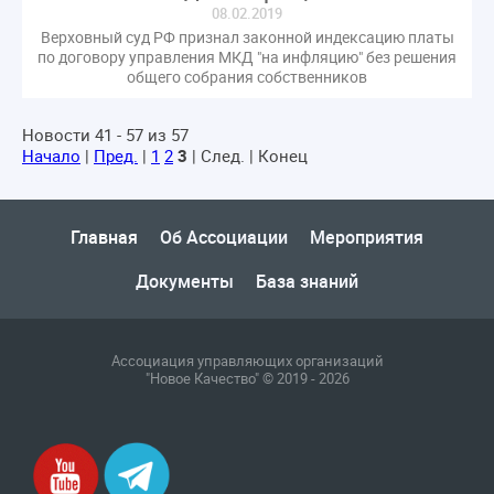
08.02.2019
Верховный суд РФ признал законной индексацию платы
по договору управления МКД "на инфляцию" без решения
общего собрания собственников
Новости 41 - 57 из 57
Начало
|
Пред.
|
1
2
3
| След. | Конец
Главная
Об Ассоциации
Мероприятия
Документы
База знаний
Ассоциация управляющих организаций
"Новое Качество" © 2019 - 2026