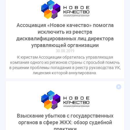
оспаривание ОСС
перелицензирование
переуступка
плановые проверки
пожарная безопасность
прекращение договора
Ассоциация «Новое качество» помогла
прибор учета
пристройка
провайдер
исключить из реестра
прогород
проект постановления
рабочая группа
дисквалифицированных лиц директора
управляющей организации
регистрация
реестр УК
связь
совет МКД
30.08.2019
спикер
статистика
страхование МКД
К юристам Ассоциации обратилась управляющая
строительство
судебная практика
компания одного из регионов страны с просьбой помочь
в решении проблемы попадания в реестр руководства УК,
техническая документация
техпаспорт
лицензия которой аннулирована.
требования УК
умный дом
экспертный совет
энергосервис
Взыскание убытков с государственных
органов в сфере ЖКХ: обзор судебной
практики