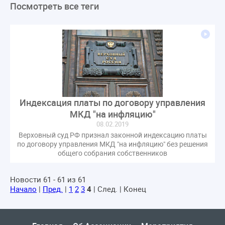
Посмотреть все теги
ЛикбезЖКХ
ЖКХ
Строительная неделя
Экспертный совет
Нормотворчество
ГИС ЖКХ
суд
закон
лицензирование
Верховный суд
управляющие компании
МКД
Экспертное мнение
капремонт
Вебинар
Газ
форум
ГЖИ
Комитет по строительству и ЖКХ
Малахов Конференция
Обсуждение
Пени за ЖКУ
Индексация платы по договору управления
Постановление Правительства РФ
ЖКУ
МКД "на инфляцию"
Новое качество
ОСС
Правила
08.02.2019
задолженность граждан
ГОСТ
Мероприятия
Верховный суд РФ признал законной индексацию платы
по договору управления МКД "на инфляцию" без решения
Постановление
Правительство РФ
общего собрания собственников
исполнительная надпись
ВДГО
ВКГО
Персональные данные
Приказ
Сергей Пахомов
Новости 61 - 61 из 61
Начало
|
Пред.
|
1
2
3
4
| След. | Конец
ТКО
ЭкспертЖКХ
договор управления МКД
лицензия
операторы связи
проверки
управляющая компания
Интервью
УК