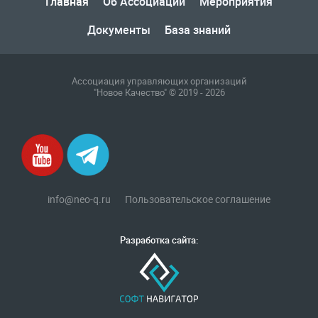
Главная
Об Ассоциации
Мероприятия
газовое оборудование
государственная дума
Документы
База знаний
лифт
обращение
общее имущество
провайдеры
проверки ЖКХ
саморегулирование
управляющие организации
Альберт Короленко
Ассоциация управляющих организаций
Госуслуги
ЖК РФ
КоАП РФ
Почта России
"Новое Качество" © 2019 - 2026
РСО
Стандарты и качество
встреча
мероприятия
налоговая реформа
общее собрание собственников
ответственность
пени по жку
перерасчет платы
тарифы
теплоснабжение
штраф
ВОК
info@neo-q.ru
Пользовательское соглашение
Всероссийское совещание
ГД
Госсовет
ЕИРЦ
Жилищная инспекция
Закон Хинштейна
Разработка сайта:
Зарубежный опыт
Исследования
Казань
МВД
Минфин
НДС
Общественная палата
Проект
Рабочая группа
Регулирование Персональные данные ЕГРН