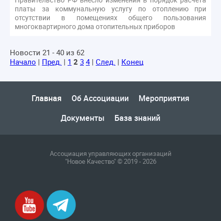
платы за коммунальную услугу по отоплению при
отсутствии в помещениях общего пользования
многоквартирного дома отопительных приборов
Новости 21 - 40 из 62
Начало
|
Пред.
|
1
2
3
4
|
След.
|
Конец
Главная
Об Ассоциации
Мероприятия
Документы
База знаний
Ассоциация управляющих организаций
"Новое Качество" © 2019 - 2026