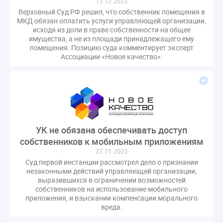
13.12.2023
гарантирующие управляющие организации
Верховный Суд РФ решил, что собственник помещения в
МКД обязан оплатить услуги управляющей организации,
госпошлина
демоэкзамен
депутаты
исходя из доли в праве собственности на общее
дисквалификация
документ
имущества, а не из площади принадлежащего ему
помещения. Позицию суда комментирует эксперт
единство измерений
жалобы
жилищный надзор
Ассоциации «Новое качество».
закон о банкротстве
изменения в ЖК РФ
изменения в Положение
индексация
индикаторы риска
кадры
категория риска
квалифэкзамен
кворум ОСС
коммунальные ресурсы
коррупция
УК не обязана обеспечивать доступ
микрогенерация
надзор
собственников к мобильным приложениям
неосновательное обогащение
27.11.2023
непредвиденные расходы
нормотворчество
Суд первой инстанции рассмотрел дело о признании
незаконными действий управляющей организации,
общедомовое имущество
выразившихся в ограничении возможностей
общедомовой прибор учета
общее собрание
собственников на использование мобильного
приложения, и взыскании компенсации морального
общественный совет
объект культурного наследия
вреда.
оплата отопления
особенности взимания пени