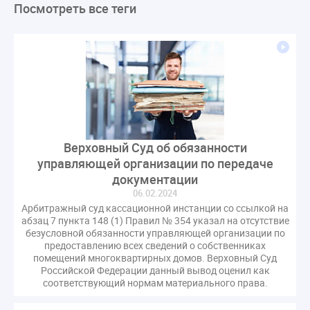
Посмотреть все теги
ЛикбезЖКХ
ЖКХ
Строительная неделя
Экспертный совет
Нормотворчество
ГИС ЖКХ
суд
закон
лицензирование
Верховный суд
управляющие компании
МКД
Экспертное мнение
капремонт
Вебинар
Газ
форум
ГЖИ
Комитет по строительству и ЖКХ
Малахов Конференция
Обсуждение
Пени за ЖКУ
Постановление Правительства РФ
ЖКУ
Верховный Суд об обязанности
управляющей организации по передаче
Новое качество
ОСС
Правила
документации
задолженность граждан
ГОСТ
Мероприятия
06.02.2024
Постановление
Правительство РФ
Арбитражный суд кассационной инстанции со ссылкой на
абзац 7 пункта 148 (1) Правил № 354 указал на отсутствие
исполнительная надпись
ВДГО
ВКГО
безусловной обязанности управляющей организации по
Персональные данные
Приказ
Сергей Пахомов
предоставлению всех сведений о собственниках
помещений многоквартирных домов. Верховный Суд
ТКО
ЭкспертЖКХ
договор управления МКД
Российской Федерации данный вывод оценил как
лицензия
операторы связи
проверки
соответствующий нормам материального права.
управляющая компания
Интервью
УК