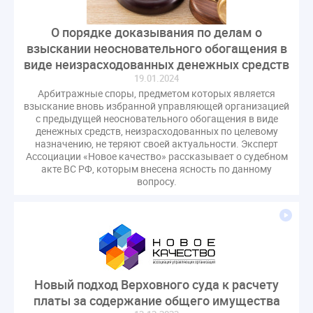
Комиссия РСПП по ЖКХ
Конституционный Суд
Кошелев Пахомов
Лицензии
М.Геллер
МЧС
О порядке доказывания по делам о
взыскании неосновательного обогащения в
НК РФ
Награды
Новая УК
ПМЭФ-2024
виде неизрасходованных денежных средств
ПМЮФ
ПМЮФ-2024
Перепланировка ОДИ
19.01.2024
Пломба
Поручение Президента
Арбитражные споры, предметом которых является
взыскание вновь избранной управляющей организацией
Правительства РФ
Правительство диагностика
с предыдущей неосновательного обогащения в виде
Праздники
РКЦ
Разъяснения
денежных средств, неизрасходованных по целевому
назначению, не теряют своей актуальности. Эксперт
Регулирование Малахов
Резолюция
Рейтинг
Ассоциации «Новое качество» рассказывает о судебном
Свидетельство о поверке
Собрание собственников
акте ВС РФ, которым внесена ясность по данному
вопросу.
Соглашение о сотрудничестве
Статья
Стратегия развития ЖКХ 2030
Судебная практика ЖКХ
Требования
Форум
Цифорвизация
арендатор
вентиляционные каналы
внеплановые проверки
Новый подход Верховного суда к расчету
вода
выбор УК
платы за содержание общего имущества
гарантийная управляющая компания