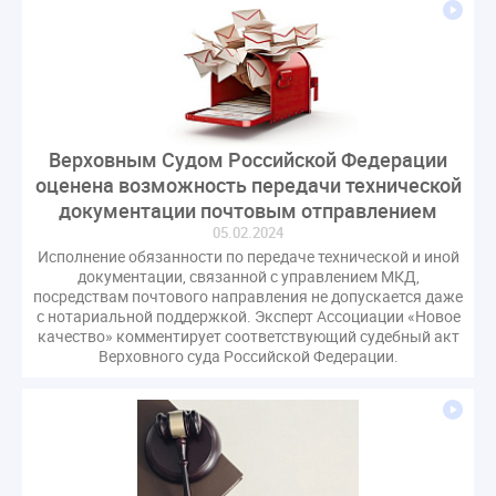
газовое оборудование
государственная дума
лифт
обращение
общее имущество
провайдеры
проверки ЖКХ
саморегулирование
управляющие организации
Альберт Короленко
Госуслуги
ЖК РФ
КоАП РФ
Почта России
Верховным Судом Российской Федерации
РСО
Стандарты и качество
встреча
оценена возможность передачи технической
мероприятия
налоговая реформа
документации почтовым отправлением
общее собрание собственников
ответственность
05.02.2024
Исполнение обязанности по передаче технической и иной
пени по жку
перерасчет платы
тарифы
документации, связанной с управлением МКД,
теплоснабжение
штраф
ВОК
посредствам почтового направления не допускается даже
с нотариальной поддержкой. Эксперт Ассоциации «Новое
Всероссийское совещание
ГД
Госсовет
качество» комментирует соответствующий судебный акт
Верховного суда Российской Федерации.
ЕИРЦ
Жилищная инспекция
Закон Хинштейна
Зарубежный опыт
Исследования
Казань
МВД
Минфин
НДС
Общественная палата
Проект
Рабочая группа
Регулирование Персональные данные ЕГРН