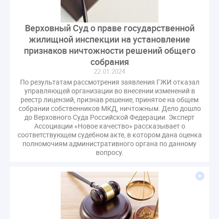
СРО регулирование ГЖИ лицензирование надзор
Совет Федерации
Сотрудничество
вебинар
Верховный Суд о праве государственной
водоснабжение
выставка ЖКХ
законопроект
жилищной инспекции на установление
запрет на уступку
запрос
инициатива
признаков ничтожности решений общего
собрания
информационная система ЖКХ
контроль
22.01.2024
круглый стол
мораторий
обсуждение
По результатам рассмотрения заявления ГЖИ отказал
оплата услуг
отчетность УК
управляющей организации во внесении изменений в
реестр лицензий, признав решение, принятое на общем
персональные данные
реформирование ЖКХ
собрании собственников МКД, ничтожным. Дело дошло
1 сентября
2035
ВЦИОМ
Владимир Путин
до Верховного Суда Российской Федерации. Эксперт
Ассоциации «Новое качество» рассказывает о
ГИС ЖКС
ГПК РФ
ГУО
Геллер
соответствующем судебном акте, в котором дана оценка
полномочиям административного органа по данному
Государственная дума
Дезинфекция
Дума
вопросу.
ЕФИЦ
Законопроект Минстрой
Законопроект Пахомов Кошелев
Законопроект теплоснабжение ответственность
Законотворчество
Заседание
ИПУ
Игорь Владимиров
Качество
Кейс