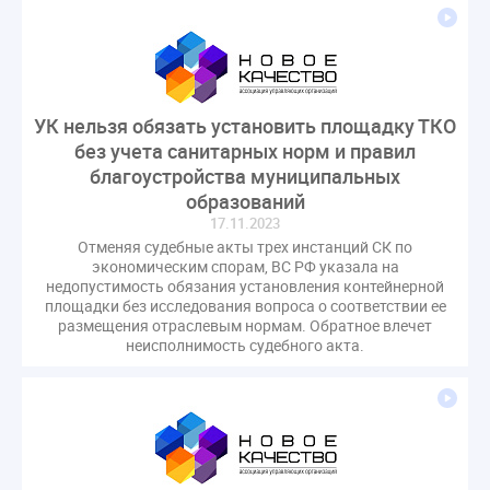
оспаривание ОСС
перелицензирование
переуступка
плановые проверки
пожарная безопасность
прекращение договора
прибор учета
пристройка
провайдер
УК нельзя обязать установить площадку ТКО
прогород
проект постановления
рабочая группа
без учета санитарных норм и правил
регистрация
реестр УК
связь
совет МКД
благоустройства муниципальных
образований
спикер
статистика
страхование МКД
17.11.2023
строительство
судебная практика
Отменяя судебные акты трех инстанций СК по
техническая документация
техпаспорт
экономическим спорам, ВС РФ указала на
недопустимость обязания установления контейнерной
требования УК
умный дом
экспертный совет
площадки без исследования вопроса о соответствии ее
энергосервис
размещения отраслевым нормам. Обратное влечет
неисполнимость судебного акта.