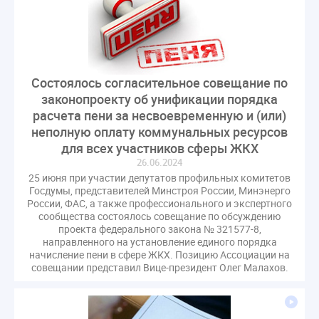
газовое оборудование
государственная дума
лифт
обращение
общее имущество
провайдеры
проверки ЖКХ
саморегулирование
управляющие организации
Альберт Короленко
Состоялось согласительное совещание по
Госуслуги
ЖК РФ
КоАП РФ
Почта России
законопроекту об унификации порядка
РСО
Стандарты и качество
встреча
расчета пени за несвоевременную и (или)
мероприятия
налоговая реформа
неполную оплату коммунальных ресурсов
для всех участников сферы ЖКХ
общее собрание собственников
ответственность
26.06.2024
пени по жку
перерасчет платы
тарифы
25 июня при участии депутатов профильных комитетов
теплоснабжение
штраф
ВОК
Госдумы, представителей Минстроя России, Минэнерго
России, ФАС, а также профессионального и экспертного
Всероссийское совещание
ГД
Госсовет
сообщества состоялось совещание по обсуждению
проекта федерального закона № 321577-8,
ЕИРЦ
Жилищная инспекция
Закон Хинштейна
направленного на установление единого порядка
Зарубежный опыт
Исследования
Казань
начисление пени в сфере ЖКХ. Позицию Ассоциации на
совещании представил Вице-президент Олег Малахов.
МВД
Минфин
НДС
Общественная палата
Проект
Рабочая группа
Регулирование Персональные данные ЕГРН