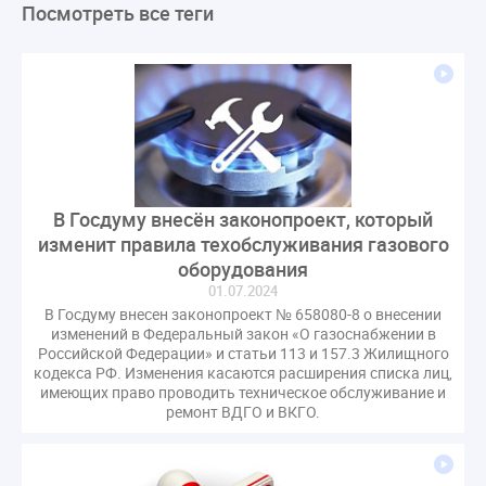
Посмотреть все теги
ЛикбезЖКХ
ЖКХ
Строительная неделя
Экспертный совет
Нормотворчество
ГИС ЖКХ
суд
закон
лицензирование
Верховный суд
управляющие компании
МКД
Экспертное мнение
капремонт
Вебинар
Газ
форум
ГЖИ
Комитет по строительству и ЖКХ
Малахов Конференция
Обсуждение
Пени за ЖКУ
В Госдуму внесён законопроект, который
Постановление Правительства РФ
ЖКУ
изменит правила техобслуживания газового
Новое качество
ОСС
Правила
оборудования
задолженность граждан
ГОСТ
Мероприятия
01.07.2024
В Госдуму внесен законопроект № 658080-8 о внесении
Постановление
Правительство РФ
изменений в Федеральный закон «О газоснабжении в
исполнительная надпись
ВДГО
ВКГО
Российской Федерации» и статьи 113 и 157.3 Жилищного
кодекса РФ. Изменения касаются расширения списка лиц,
Персональные данные
Приказ
Сергей Пахомов
имеющих право проводить техническое обслуживание и
ТКО
ЭкспертЖКХ
договор управления МКД
ремонт ВДГО и ВКГО.
лицензия
операторы связи
проверки
управляющая компания
Интервью
УК