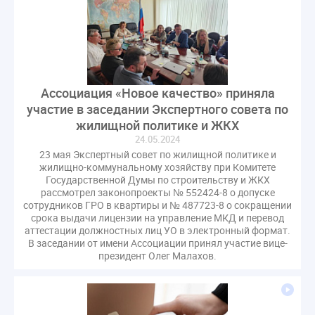
оспаривание ОСС
перелицензирование
переуступка
плановые проверки
пожарная безопасность
прекращение договора
прибор учета
пристройка
провайдер
прогород
проект постановления
рабочая группа
Ассоциация «Новое качество» приняла
участие в заседании Экспертного совета по
регистрация
реестр УК
связь
совет МКД
жилищной политике и ЖКХ
спикер
статистика
страхование МКД
24.05.2024
строительство
судебная практика
23 мая Экспертный совет по жилищной политике и
жилищно-коммунальному хозяйству при Комитете
техническая документация
техпаспорт
Государственной Думы по строительству и ЖКХ
требования УК
умный дом
экспертный совет
рассмотрел законопроекты № 552424-8 о допуске
сотрудников ГРО в квартиры и № 487723-8 о сокращении
энергосервис
срока выдачи лицензии на управление МКД и перевод
аттестации должностных лиц УО в электронный формат.
В заседании от имени Ассоциации принял участие вице-
президент Олег Малахов.