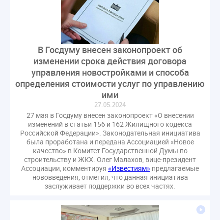
гарантирующие управляющие организации
госпошлина
демоэкзамен
депутаты
дисквалификация
документ
единство измерений
жалобы
жилищный надзор
В Госдуму внесен законопроект об
изменении срока действия договора
закон о банкротстве
изменения в ЖК РФ
управления новостройками и способа
изменения в Положение
индексация
определения стоимости услуг по управлению
индикаторы риска
кадры
категория риска
ими
квалифэкзамен
кворум ОСС
27.05.2024
27 мая в Госдуму внесен законопроект «О внесении
коммунальные ресурсы
коррупция
изменений в статьи 156 и 162 Жилищного кодекса
микрогенерация
надзор
Российской Федерации». Законодательная инициатива
была проработана и передана Ассоциацией «Новое
неосновательное обогащение
качество» в Комитет Государственной Думы по
непредвиденные расходы
нормотворчество
строительству и ЖКХ. Олег Малахов, вице-президент
Ассоциации, комментируя
«Известиям»
предлагаемые
общедомовое имущество
нововведения, отметил, что данная инициатива
общедомовой прибор учета
общее собрание
заслуживает поддержки во всех частях.
общественный совет
объект культурного наследия
оплата отопления
особенности взимания пени