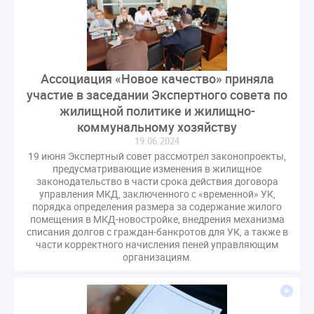
Комиссия РСПП по ЖКХ
Конституционный Суд
Кошелев Пахомов
Лицензии
М.Геллер
МЧС
НК РФ
Награды
Новая УК
ПМЭФ-2024
ПМЮФ
ПМЮФ-2024
Перепланировка ОДИ
Ассоциация «Новое качество» приняла
Пломба
Поручение Президента
участие в заседании Экспертного совета по
Правительства РФ
Правительство диагностика
жилищной политике и жилищно-
коммунальному хозяйству
Праздники
РКЦ
Разъяснения
19.06.2024
Регулирование Малахов
Резолюция
Рейтинг
19 июня Экспертный совет рассмотрел законопроекты,
Свидетельство о поверке
Собрание собственников
предусматривающие изменения в жилищное
законодательство в части срока действия договора
Соглашение о сотрудничестве
Статья
управления МКД, заключенного с «временной» УК,
Стратегия развития ЖКХ 2030
порядка определения размера за содержание жилого
помещения в МКД-новостройке, внедрения механизма
Судебная практика ЖКХ
Требования
Форум
списания долгов с граждан-банкротов для УК, а также в
части корректного начисления пеней управляющим
Цифорвизация
арендатор
организациям.
вентиляционные каналы
внеплановые проверки
вода
выбор УК
гарантийная управляющая компания