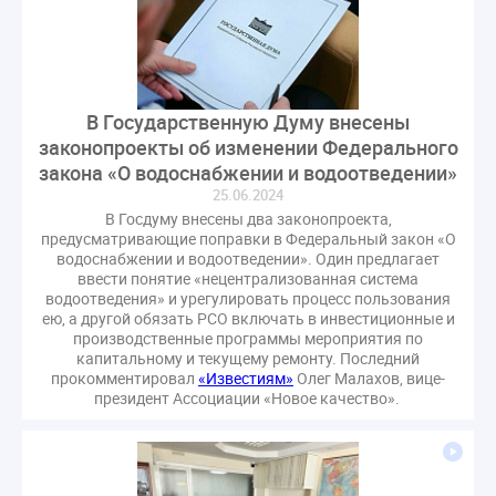
СРО регулирование ГЖИ лицензирование надзор
Совет Федерации
Сотрудничество
вебинар
водоснабжение
выставка ЖКХ
законопроект
запрет на уступку
запрос
инициатива
В Государственную Думу внесены
информационная система ЖКХ
контроль
законопроекты об изменении Федерального
закона «О водоснабжении и водоотведении»
круглый стол
мораторий
обсуждение
25.06.2024
оплата услуг
отчетность УК
В Госдуму внесены два законопроекта,
персональные данные
реформирование ЖКХ
предусматривающие поправки в Федеральный закон «О
водоснабжении и водоотведении». Один предлагает
1 сентября
2035
ВЦИОМ
Владимир Путин
ввести понятие «нецентрализованная система
ГИС ЖКС
ГПК РФ
ГУО
Геллер
водоотведения» и урегулировать процесс пользования
ею, а другой обязать РСО включать в инвестиционные и
Государственная дума
Дезинфекция
Дума
производственные программы мероприятия по
ЕФИЦ
Законопроект Минстрой
капитальному и текущему ремонту. Последний
прокомментировал
«Известиям»
Олег Малахов, вице-
Законопроект Пахомов Кошелев
президент Ассоциации «Новое качество».
Законопроект теплоснабжение ответственность
Законотворчество
Заседание
ИПУ
Игорь Владимиров
Качество
Кейс