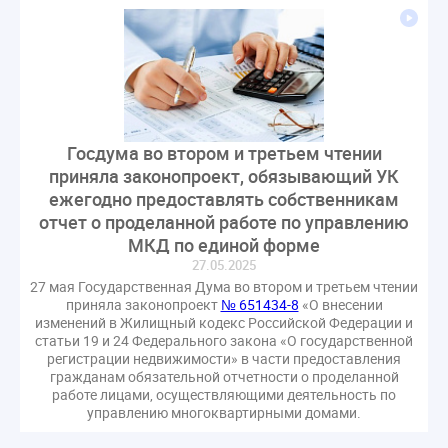
газовое оборудование
государственная дума
лифт
обращение
общее имущество
провайдеры
проверки ЖКХ
саморегулирование
управляющие организации
Альберт Короленко
Госуслуги
ЖК РФ
КоАП РФ
Почта России
Госдума во втором и третьем чтении
РСО
Стандарты и качество
встреча
приняла законопроект, обязывающий УК
мероприятия
налоговая реформа
ежегодно предоставлять собственникам
общее собрание собственников
ответственность
отчет о проделанной работе по управлению
пени по жку
перерасчет платы
тарифы
МКД по единой форме
27.05.2025
теплоснабжение
штраф
ВОК
27 мая Государственная Дума во втором и третьем чтении
Всероссийское совещание
ГД
Госсовет
приняла законопроект
№ 651434-8
«О внесении
ЕИРЦ
Жилищная инспекция
Закон Хинштейна
изменений в Жилищный кодекс Российской Федерации и
статьи 19 и 24 Федерального закона «О государственной
Зарубежный опыт
Исследования
Казань
регистрации недвижимости» в части предоставления
гражданам обязательной отчетности о проделанной
МВД
Минфин
НДС
Общественная палата
работе лицами, осуществляющими деятельность по
Проект
Рабочая группа
управлению многоквартирными домами.
Регулирование Персональные данные ЕГРН