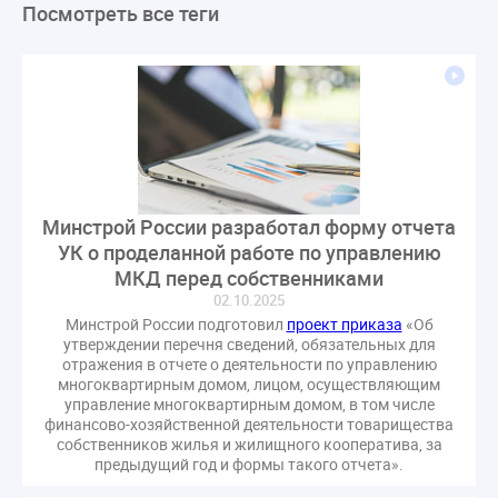
Посмотреть все теги
ЛикбезЖКХ
ЖКХ
Строительная неделя
Экспертный совет
Нормотворчество
ГИС ЖКХ
суд
закон
лицензирование
Верховный суд
управляющие компании
МКД
Экспертное мнение
капремонт
Вебинар
Газ
форум
ГЖИ
Комитет по строительству и ЖКХ
Малахов Конференция
Обсуждение
Пени за ЖКУ
Минстрой России разработал форму отчета
Постановление Правительства РФ
ЖКУ
УК о проделанной работе по управлению
Новое качество
ОСС
Правила
МКД перед собственниками
задолженность граждан
ГОСТ
Мероприятия
02.10.2025
Минстрой России подготовил
проект приказа
«Об
Постановление
Правительство РФ
утверждении перечня сведений, обязательных для
исполнительная надпись
ВДГО
ВКГО
отражения в отчете о деятельности по управлению
многоквартирным домом, лицом, осуществляющим
Персональные данные
Приказ
Сергей Пахомов
управление многоквартирным домом, в том числе
ТКО
ЭкспертЖКХ
договор управления МКД
финансово-хозяйственной деятельности товарищества
собственников жилья и жилищного кооператива, за
лицензия
операторы связи
проверки
предыдущий год и формы такого отчета».
управляющая компания
Интервью
УК