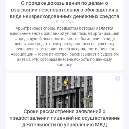
О порядке доказывания по делам о
Комиссия РСПП по ЖКХ
Конституционный Суд
взыскании неосновательного обогащения в
Кошелев Пахомов
Лицензии
М.Геллер
МЧС
виде неизрасходованных денежных средств
НК РФ
Награды
Новая УК
ПМЭФ-2024
19.01.2024
Арбитражные споры, предметом которых является
ПМЮФ
ПМЮФ-2024
Перепланировка ОДИ
взыскание вновь избранной управляющей организацией
Пломба
Поручение Президента
с предыдущей неосновательного обогащения в виде
денежных средств, неизрасходованных по целевому
Правительства РФ
Правительство диагностика
назначению, не теряют своей актуальности. Эксперт
Праздники
РКЦ
Разъяснения
Ассоциации «Новое качество» рассказывает о судебном
акте ВС РФ, которым внесена ясность по данному
Регулирование Малахов
Резолюция
Рейтинг
вопросу.
Свидетельство о поверке
Собрание собственников
Соглашение о сотрудничестве
Статья
Стратегия развития ЖКХ 2030
Судебная практика ЖКХ
Требования
Форум
Цифорвизация
арендатор
вентиляционные каналы
внеплановые проверки
Сроки рассмотрения заявлений о
вода
выбор УК
предоставлении лицензий на осуществление
деятельности по управлению МКД
гарантийная управляющая компания