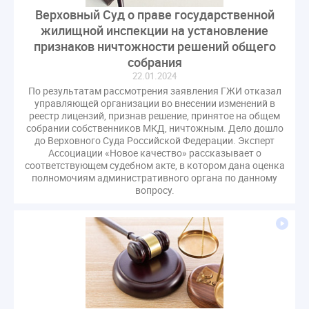
СРО регулирование ГЖИ лицензирование надзор
Верховный Суд о праве государственной
жилищной инспекции на установление
Совет Федерации
Сотрудничество
вебинар
признаков ничтожности решений общего
водоснабжение
выставка ЖКХ
законопроект
собрания
запрет на уступку
запрос
инициатива
22.01.2024
информационная система ЖКХ
контроль
По результатам рассмотрения заявления ГЖИ отказал
управляющей организации во внесении изменений в
круглый стол
мораторий
обсуждение
реестр лицензий, признав решение, принятое на общем
оплата услуг
отчетность УК
собрании собственников МКД, ничтожным. Дело дошло
до Верховного Суда Российской Федерации. Эксперт
персональные данные
реформирование ЖКХ
Ассоциации «Новое качество» рассказывает о
1 сентября
2035
ВЦИОМ
Владимир Путин
соответствующем судебном акте, в котором дана оценка
полномочиям административного органа по данному
ГИС ЖКС
ГПК РФ
ГУО
Геллер
вопросу.
Государственная дума
Дезинфекция
Дума
ЕФИЦ
Законопроект Минстрой
Законопроект Пахомов Кошелев
Законопроект теплоснабжение ответственность
Законотворчество
Заседание
ИПУ
Игорь Владимиров
Качество
Кейс