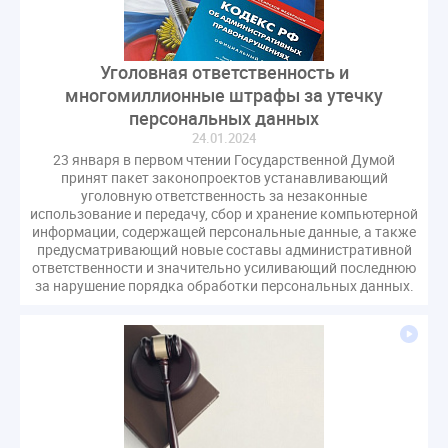
газовое оборудование
государственная дума
лифт
обращение
общее имущество
Уголовная ответственность и
провайдеры
проверки ЖКХ
саморегулирование
многомиллионные штрафы за утечку
управляющие организации
Альберт Короленко
персональных данных
Госуслуги
ЖК РФ
КоАП РФ
Почта России
24.01.2024
РСО
Стандарты и качество
встреча
23 января в первом чтении Государственной Думой
принят пакет законопроектов устанавливающий
мероприятия
налоговая реформа
уголовную ответственность за незаконные
общее собрание собственников
ответственность
использование и передачу, сбор и хранение компьютерной
информации, содержащей персональные данные, а также
пени по жку
перерасчет платы
тарифы
предусматривающий новые составы административной
теплоснабжение
штраф
ВОК
ответственности и значительно усиливающий последнюю
за нарушение порядка обработки персональных данных.
Всероссийское совещание
ГД
Госсовет
ЕИРЦ
Жилищная инспекция
Закон Хинштейна
Зарубежный опыт
Исследования
Казань
МВД
Минфин
НДС
Общественная палата
Проект
Рабочая группа
Регулирование Персональные данные ЕГРН