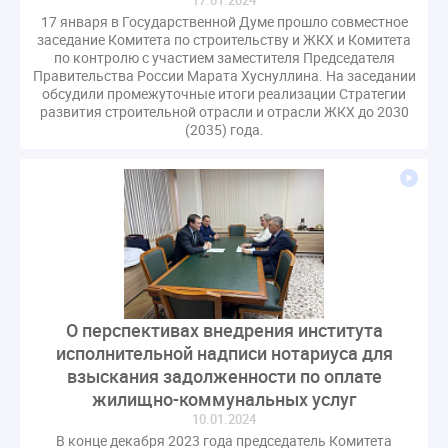
17.01.2024
оспаривание ОСС
перелицензирование
17 января в Государственной Думе прошло совместное
заседание Комитета по строительству и ЖКХ и Комитета
переуступка
плановые проверки
по контролю с участием заместителя Председателя
пожарная безопасность
прекращение договора
Правительства России Марата Хуснуллина. На заседании
обсудили промежуточные итоги реализации Стратегии
прибор учета
пристройка
провайдер
развития строительной отрасли и отрасли ЖКХ до 2030
прогород
проект постановления
рабочая группа
(2035) года.
регистрация
реестр УК
связь
совет МКД
спикер
статистика
страхование МКД
строительство
судебная практика
техническая документация
техпаспорт
требования УК
умный дом
экспертный совет
энергосервис
О перспективах внедрения института
исполнительной надписи нотариуса для
взыскания задолженности по оплате
жилищно-коммунальных услуг
10.01.2024
В конце декабря 2023 года председатель Комитета