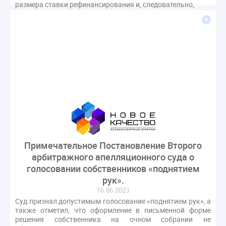
размера ставки рефинансирования и, следовательно,
размера санкций, применяемых при ненадлежащем
исполнении обязательств по оплате жилищно-
коммунальных ресурсов, Ассоциация «Новое качество»
инициировала обсуждение в Комитете Государственной
Думы по строительству и ЖКХ вопроса о продлении мер
государственной поддержки поставщиков и потребителей
услуг, результатом которого стало официальное
обращение в адрес Заместителя Председателя
Правительства России М.Ш.Хуснуллина.
Примечательное Постановление Второго
арбитражного апелляционного суда о
голосовании собственников «поднятием
рук».
16.06.2023
Суд признал допустимым голосование «поднятием рук», а
также отметил, что оформление в письменной форме
решения собственника на очном собрании не