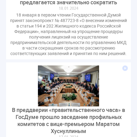
предлагается значительно сократить
гарантирующие управляющие организации
18.01.2024
госпошлина
демоэкзамен
депутаты
18 января в первом чтении Государственной Думой
принят законопроект № 487723-8 «О внесении изменений
дисквалификация
документ
в статьи 194 и 202 Жилищного кодекса Российской
единство измерений
жалобы
жилищный надзор
Федерации», направленный на упрощение процедуры
получения лицензий на осуществление
закон о банкротстве
изменения в ЖК РФ
предпринимательской деятельности по управлению МКД
изменения в Положение
индексация
в части сокращения сроков по рассмотрению
соответствующих заявлений и принятия по ним решений.
индикаторы риска
кадры
категория риска
квалифэкзамен
кворум ОСС
коммунальные ресурсы
коррупция
микрогенерация
надзор
неосновательное обогащение
непредвиденные расходы
нормотворчество
общедомовое имущество
В преддверии «правительственного часа» в
общедомовой прибор учета
общее собрание
ГосДуме прошло заседание профильных
комитетов с вице-премьером Маратом
общественный совет
объект культурного наследия
Хуснуллиным
оплата отопления
особенности взимания пени