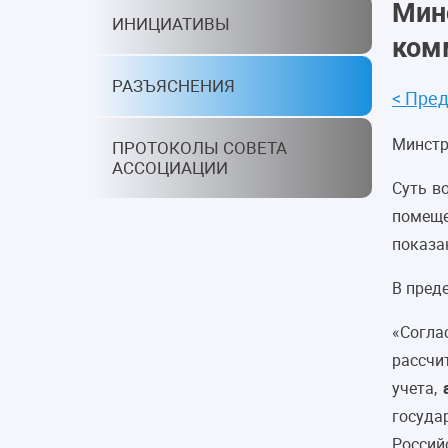
Мин
ИНИЦИАТИВЫ
ком
РАЗЪЯСНЕНИЯ
< Пре
Минстр
ПРОТОКОЛЫ СОВЕТА
АССОЦИАЦИИ
Суть в
помеще
показа
В пред
«Согла
рассчи
учета,
госуда
Россий