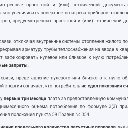
мотренные проектной и (или) технической документ
льно увеличивать поверхности нагрева приборов отоплен
тров, предусмотренных проектной и (или) технической 
 связи, отключая внутренние системы отопления жилого п
ерекрывая арматуру трубы теплоснабжения на вводе в квар
т зафиксировать нулевое или близкое к нулю потреблен
ные запреты.
 связи, представление нулевого или близкого к нулю о
ой энергии означает, что потребитель
не сдал показания с
му
первые три месяца
плата за предоставленную коммунал
днемесячного объема потребления по формуле 3(3) п
ения положения пункта 59 Правил № 354.
ечении предельного количества расчетных периодов
, ука