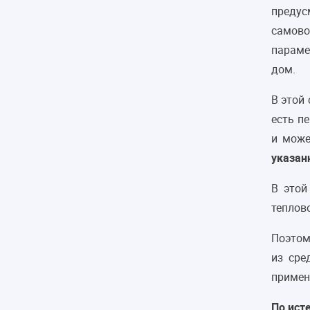
предус
самово
параме
дом.
В этой
есть п
и може
указан
В этой
теплов
Поэто
из сре
примен
По ист