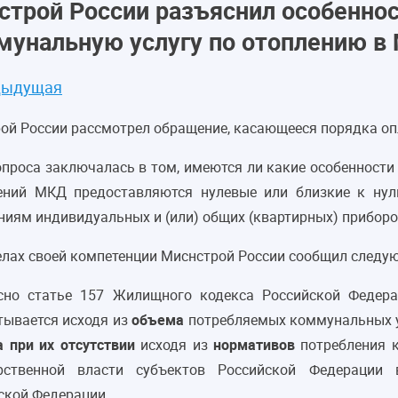
строй России разъяснил особеннос
мунальную услугу по отоплению в
дыдущая
ой России рассмотрел обращение, касающееся порядка оп
опроса заключалась в том, имеются ли какие особенности
ний МКД предоставляются нулевые или близкие к нул
ниям индивидуальных и (или) общих (квартирных) приборов
елах своей компетенции Миснстрой России сообщил следу
сно статье 157 Жилищного кодекса Российской Федер
тывается исходя из
объема
потребляемых коммунальных у
а при их отсутствии
исходя из
нормативов
потребления к
рственной власти субъектов Российской Федерации 
ской Федерации.