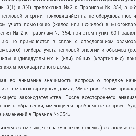
ы 3(1) и 3(4) приложения №2 к Правилам № 354, а объ
 тепловой энергии, приходящийся на не оборудованное 
ом учета помещение (жилое или нежилое) в многоквар
ения № 2 к Правилам № 354, при этом пункт 60 Правил
нию не применяется в связи с определением размера
омового) прибора учета тепловой энергии и объемов (ко
ниям индивидуальных и (или) общих (квартирных) пр
ниях многоквартирного дома.
мая во внимание значимость вопроса о порядке нач
нию в многоквартирных домах, Минстрой России провод
ующего законодательства. После всестороннего анализ
нной в обращении, имеющиеся проблемные вопросы буд
а изменений в Правила № 354».
ительно отметим, что разъяснения (письма) органов исп
ыми актами.