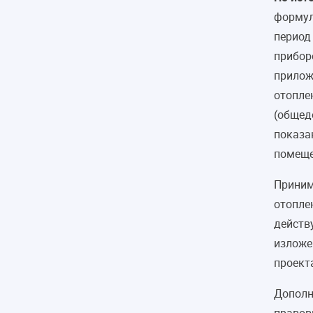
формул
период
прибор
прилож
отопле
(общед
показа
помеще
Прини
отопле
действ
изложе
проект
Дополн
правов