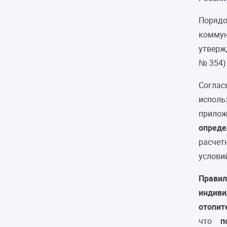
Порядо
коммун
утверж
№ 354)
Соглас
исполь
прило
опреде
расчет
услови
Правил
индиви
отопит
что
п