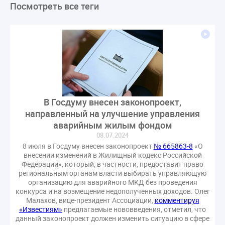
Посмотреть все теги
ЛикбезЖКХ
ЖКХ
Строительная неделя
Экспертный совет
Нормотворчество
ГИС ЖКХ
суд
закон
лицензирование
Верховный суд
управляющие компании
МКД
Экспертное мнение
капремонт
Вебинар
Газ
форум
ГЖИ
Комитет по строительству и ЖКХ
Малахов Конференция
Обсуждение
Пени за ЖКУ
В Госдуму внесен законопроект,
Постановление Правительства РФ
ЖКУ
направленный на улучшение управления
Новое качество
ОСС
Правила
аварийным жилым фондом
задолженность граждан
ГОСТ
Мероприятия
08.07.2024
8 июля в Госдуму внесен законопроект
№ 665863-8
«О
Постановление
Правительство РФ
внесении изменений в Жилищный кодекс Российской
исполнительная надпись
ВДГО
ВКГО
Федерации», который, в частности, предоставит право
региональным органам власти выбирать управляющую
Персональные данные
Приказ
Сергей Пахомов
организацию для аварийного МКД без проведения
ТКО
ЭкспертЖКХ
договор управления МКД
конкурса и на возмещение недополученных доходов. Олег
Малахов, вице-президент Ассоциации,
комментируя
лицензия
операторы связи
проверки
«Известиям»
предлагаемые нововведения, отметил, что
управляющая компания
Интервью
УК
данный законопроект должен изменить ситуацию в сфере