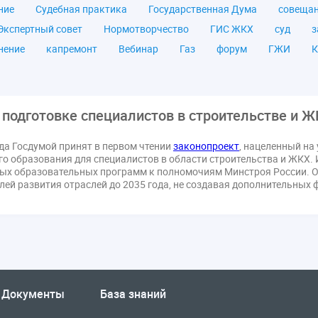
ние
Судебная практика
Государственная Дума
совеща
Экспертный совет
Нормотворчество
ГИС ЖКХ
суд
з
нение
капремонт
Вебинар
Газ
форум
ГЖИ
К
а ЖКУ
Постановление Правительства РФ
ЖКУ
Новое ка
я
Постановление
Правительство РФ
исполнительная на
мов
ТКО
ЭкспертЖКХ
договор управления МКД
лиц
 подготовке специалистов в строительстве и 
азовое оборудование
государственная дума
лифт
обра
ода Госдумой принят в первом чтении
законопроект
, нацеленный на
ющие организации
Альберт Короленко
Госуслуги
ЖК Р
о образования для специалистов в области строительства и ЖКХ.
я
налоговая реформа
общее собрание собственников
о
ых образовательных программ к полномочиям Минстроя России. Ож
елей развития отраслей до 2035 года, не создавая дополнительных
штраф
ВОК
Всероссийское совещание
ГД
Госсо
ования
Казань
МВД
Минфин
НДС
Общественна
 регулирование ГЖИ лицензирование надзор
Совет Федерации
кт
запрет на уступку
запрос
инициатива
информаци
лата услуг
отчетность УК
персональные данные
рефор
РФ
ГУО
Геллер
Государственная дума
Дезинфекция
Документы
База знаний
в Кошелев
Законопроект теплоснабжение ответственность