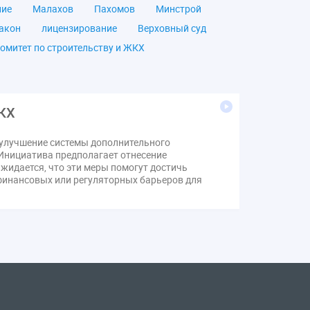
ние
Малахов
Пахомов
Минстрой
акон
лицензирование
Верховный суд
омитет по строительству и ЖКХ
чество
ОСС
Правила
дпись
ВДГО
ВКГО
ензия
операторы связи
проверки
ЖКХ
щение
общее имущество
провайдеры
 улучшение системы дополнительного
Ф
КоАП РФ
Почта России
РСО
 Инициатива предполагает отнесение
тветственность
пени по жку
идается, что эти меры помогут достичь
 финансовых или регуляторных барьеров для
вет
ЕИРЦ
Жилищная инспекция
я палата
Проект
Рабочая группа
Сотрудничество
вебинар
онная система ЖКХ
контроль
мирование ЖКХ
1 сентября
2035
Дума
ЕФИЦ
Законотворчество
Заседание
ИПУ