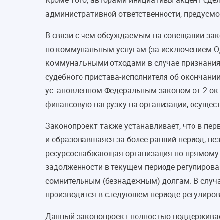
Кроме того, авторами инициативы акцент сдела
административной ответственности, предусмот
В связи с чем обсуждаемым на совещании за
по коммунальным услугам (за исключением О
коммунальными отходами в случае признания
судебного пристава-исполнителя об окончании
установленном Федеральным законом от 2 окт
финансовую нагрузку на организации, осуще
Законопроект также устанавливает, что в пе
и образовавшаяся за более ранний период, не
ресурсоснабжающая организация по прямому 
задолженности в текущем периоде регулиров
сомнительным (безнадежным) долгам. В случ
производится в следующем периоде регулиров
Данный законопроект полностью поддерживае