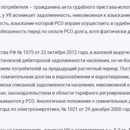
 потребителя – гражданина акта судебного пристава-испо
 у УК возникает задолженность, невозможная к взысканию
ть, взыскание которой РСО вправе осуществить в судебно
язанность перед по оплате РСО долга, хотя фактически д
ства РФ № 1075 от 22 октября 2012 года, в валовой выру
тической дебиторской задолженности населения, но не бол
риям потребителей за предыдущий расчетный период. Пост
 сомнительным долгам в водоснабжении и водоотведении, 
ески списанной задолженности населения, невозможной к
н, законодательством в области тарифного регулирования
изымаются у РСО. Аналогичные положения о сомнительных 
ода по электроэнергетике, № 1021 от 29 декабря 2000 года