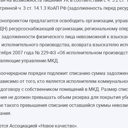
н на возможность лишения УК в соответствии с ч. 5.2 ст.
ренной ч. 3 ст. 14.1.3 КоАП РФ (задолженность перед ре
конопроектом предлагается освободить организации, упр
ДН) ресурсоснабжающей организации, региональному опе
 задолженности физического лица невозможной к взыскан
 исполнительного производства, возврата взыскателю исп
ября 2007 года № 229-ФЗ «Об исполнительном производст
ствляющие управление МКД.
рвоочередном порядке подлежит списанию сумма задолже
зависимо от того, кто является исполнителем коммунальн
договору с собственником помещений в МКД. Размер сп
ания не должен превышать объем резерва для покрытия у
ае такого превышения списание оставшейся суммы невоз
ания.
тся Ассоциацией «Новое качество».