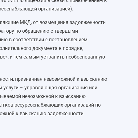
 198 ЖК РФ лицензии в связи с привлечением к
сурсоснабжающей организацией).
авляющие МКД, от возмещения задолженности
ратору по обращению с твердыми
ию в соответствии с постановлением
олнительного документа в порядке,
ве», и тем самым устранить необоснованную
нности, признанная невозможной к взысканию
ой услуги – управляющая организация или
исываемой невозможной к взысканию
бытков ресурсоснабжающих организаций по
можной к взысканию задолженности