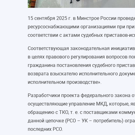
15 сентября 2025 г. в Минстрое России пров
ресурсоснабжающими организациями при приз
соответствии с актами судебных приставов-и
Соответствующая законодательная инициатива
в целях правового регулирования вопросов п
гражданина постановления судебного пристав
возврата взыскателю исполнительного докуме
исполнительном производстве».
Разработчики проекта федерального закона от
осуществляющие управление МКД, которые, яв
обращению с ТКО, т. е. с поставщиками комму
данной цепочке (РСО – УК – потребитель) огр
последних РСО.