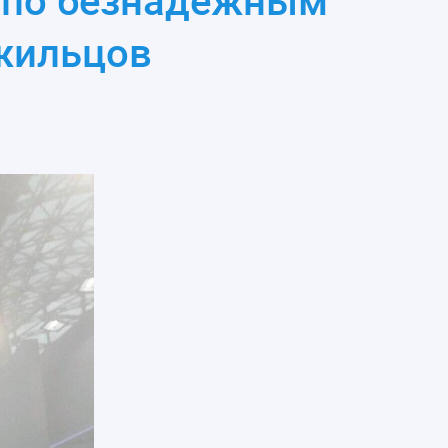
 по безнадежным
жильцов