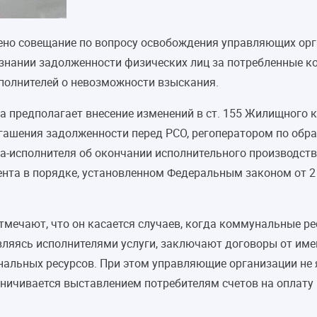
едено совещание по вопросу освобождения управляющих ор
нании задолженности физических лиц за потребленные к
сполнителей о невозможности взыскания.
 предполагает внесение изменений в ст. 155 Жилищного 
огашения задолженности перед РСО, регоператором по обр
а-исполнителя об окончании исполнительного производств
нта в порядке, установленном Федеральным законом от 2
мечают, что он касается случаев, когда коммунальные ре
ляясь исполнителями услуги, заключают договоры от имен
нальных ресурсов. При этом управляющие организации не 
аничивается выставлением потребителям счетов на оплату