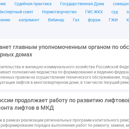
ние
Судебная практика
Государственная Дума
совеща
Экспертный совет
Нормотворчество
ГИС ЖКХ
суд
з
нение
капремонт
Вебинар
Газ
форум
ГЖИ
К
а ЖКУ
Постановление Правительства РФ
ЖКУ
Новое ка
я
Постановление
Правительство РФ
исполнительная на
мов
ТКО
ЭкспертЖКХ
договор управления МКД
лиц
анет главным уполномоченным органом по об
азовое оборудование
государственная дума
лифт
обра
ирных домах
ющие организации
Альберт Короленко
Госуслуги
ЖК Р
оительства и жилищно-коммунального хозяйства Российской Фед
я
налоговая реформа
общее собрание собственников
о
ивает полномочия ведомства по формированию и ведению федера
штраф
ВОК
Всероссийское совещание
ГД
Госсо
еленных правом на осуществление технического обслуживания, п
уатации лифтов в многоквартирном доме, в том числе текущий рем
ования
Казань
МВД
Минфин
НДС
Общественна
 регулирование ГЖИ лицензирование надзор
Совет Федерации
ссии продолжает работу по развитию лифтово
кт
запрет на уступку
запрос
инициатива
информаци
монта лифтов в МКД
лата услуг
отчетность УК
персональные данные
рефор
РФ
ГУО
Геллер
Государственная дума
Дезинфекция
и в рамках реализации региональных программ капитального ре
в Кошелев
Законопроект теплоснабжение ответственность
реформирование порядка выполнения работ по ремонту, замене, м