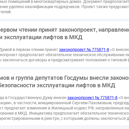
ных помещений в многоквартирных домах. Документ предполагает
ссия РСПП по ЖКХ
Конституционный Суд
Кошелев Пахомо
ание уделено квалификации подрядчиков. Проект также предусмат
телей.
ПМЮФ
ПМЮФ-2024
Перепланировка ОДИ
Пломба
Праздники
РКЦ
Разъяснения
Регулирование Мала
ков
Соглашение о сотрудничестве
Статья
Стратегия ра
первом чтении принят законопроект, направле
и эксплуатации лифтов в МКД
датор
вентиляционные каналы
внеплановые проверки
ующие управляющие организации
госпошлина
демоэкзаме
Думой в первом чтении принят
законопроект № 775871-8
«О внесен
жилищный надзор
закон о банкротстве
изменения в ЖК РФ
нопроект предполагает обязательное техническое обслуживание 
заключаться договоры и предусматривает положения о типовой фо
квалифэкзамен
кворум ОСС
коммунальные ресурсы
расходы
нормотворчество
общедомовое имущество
об
дия
оплата отопления
особенности взимания пени
осп
мов и группа депутатов Госдумы внесли законо
езопасности эксплуатации лифтов в МКД
безопасность
прекращение договора
прибор учета
при
страция
реестр УК
связь
совет МКД
спикер
ста
ода в Государственную Думу внесен
законопроект № 775871-8
«О вн
кая документация
техпаспорт
требования УК
умный до
ации», в частности, инициированный Сергеем Пахомовым, председ
т предлагает изменения в Жилищный кодекс РФ, направленные на
ования в МКД. Инициатива предполагает обязательное техническ
арегистрированными в реестре, с которыми должны заключаться 