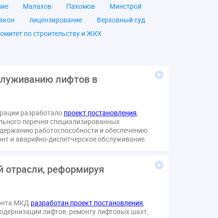
ние
Малахов
Пахомов
Минстрой
акон
лицензирование
Верховный суд
омитет по строительству и ЖКХ
чество
ОСС
Правила
дпись
ВДГО
ВКГО
ензия
операторы связи
проверки
служиванию лифтов в
щение
общее имущество
провайдеры
Ф
КоАП РФ
Почта России
РСО
ерации разработало
проект постановления
,
тветственность
пени по жку
льного перечня специализированных
вет
ЕИРЦ
Жилищная инспекция
оддержанию работоспособности и обеспечению
онт и аварийно-диспетчерское обслуживание.
я палата
Проект
Рабочая группа
Сотрудничество
вебинар
й отрасли, реформируя
онная система ЖКХ
контроль
мирование ЖКХ
1 сентября
2035
Дума
ЕФИЦ
монта МКД
разработан проект постановления
,
Законотворчество
Заседание
ИПУ
одернизации лифтов, ремонту лифтовых шахт,