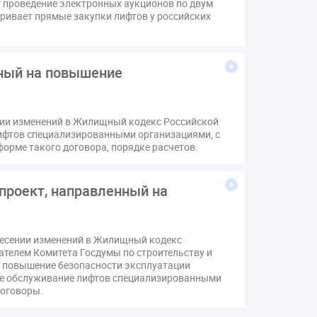
 проведение электронных аукционов по двум
в
Лицензии
М.Геллер
МЧС
ривает прямые закупки лифтов у российских
Поручение Президента
хов
Резолюция
Рейтинг
звития ЖКХ 2030
Судебная практика ЖКХ
нный на повышение
вода
выбор УК
н
депутаты
дисквалификация
ии изменений в Жилищный кодекс Российской
изменения в Положение
индексация
лифтов специализированными организациями, с
рме такого договора, порядке расчетов.
коррупция
микрогенерация
надзор
щедомовой прибор учета
общее собрание
аривание ОСС
перелицензирование
проект, направленный на
стройка
провайдер
прогород
тистика
страхование МКД
есении изменений в Жилищный кодекс
м
экспертный совет
энергосервис
ателем Комитета Госдумы по строительству и
 повышение безопасности эксплуатации
ое обслуживание лифтов специализированными
договоры.