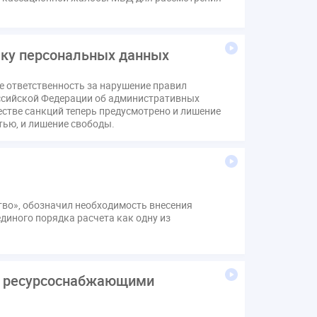
в
Лицензии
М.Геллер
МЧС
Поручение Президента
хов
Резолюция
Рейтинг
чку персональных данных
звития ЖКХ 2030
Судебная практика ЖКХ
е ответственность за нарушение правил
вода
выбор УК
оссийской Федерации об административных
н
депутаты
дисквалификация
стве санкций теперь предусмотрено и лишение
ью, и лишение свободы.
изменения в Положение
индексация
коррупция
микрогенерация
надзор
щедомовой прибор учета
общее собрание
аривание ОСС
перелицензирование
во», обозначил необходимость внесения
стройка
провайдер
прогород
диного порядка расчета как одну из
тистика
страхование МКД
м
экспертный совет
энергосервис
 с ресурсоснабжающими