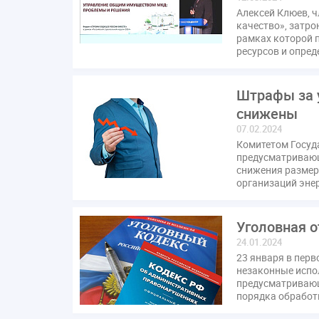
Алексей Клюев, 
качество», затр
рамках которой 
ресурсов и опред
Штрафы за 
снижены
07.02.2024
Комитетом Госуд
предусматривающ
снижения размер
организаций эне
Уголовная 
24.01.2024
23 января в пер
незаконные испо
предусматривающ
порядка обработ