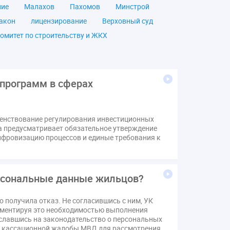
ние
Малахов
Пахомов
Минстрой
акон
лицензирование
Верховный суд
омитет по строительству и ЖКХ
чество
ОСС
Правила
дпись
ВДГО
ВКГО
ензия
операторы связи
проверки
 программ в сферах
щение
общее имущество
провайдеры
Ф
КоАП РФ
Почта России
РСО
шенствование регулирования инвестиционных
тветственность
пени по жку
а предусматривает обязательное утверждение
вет
ЕИРЦ
Жилищная инспекция
ифровизацию процессов и единые требования к
я палата
Проект
Рабочая группа
Сотрудничество
вебинар
рсональные данные жильцов?
онная система ЖКХ
контроль
мирование ЖКХ
1 сентября
2035
получила отказ. Не согласившись с ним, УК
Дума
ЕФИЦ
гументируя это необходимостью выполнения
ославшись на законодательство о персональных
Законотворчество
Заседание
ИПУ
че кассационной жалобы МВД для рассмотрения