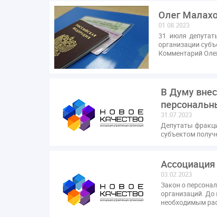
Олег Малахо
01.08.2023
31 июля депутат
организации субъ
Комментарий Олег
В Думу внес
персональн
31.07.2023
Депутаты фракци
субъектом получ
Ассоциация 
03.02.2023
Закон о персона
организаций. До
необходимым рас