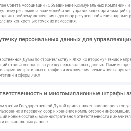
член Совета Ассоциации «Объединение Коммунальных Компаний» и
онул тему регламента взаимодействия управляющих организаций с
поднял проблему включения в договор ресурсоснабжения парамет
еления конкретных точек их измерения.
утечку персональных данных для управляющих
арственной Думы по строительству и ЖКХ ко второму чтению напр
ий ответственность за утечку персональных данных. Помимо про
ов административных штрафов и исключения возможности примен
ргетики и сферы ЖКХ.
ответственность и многомиллионные штрафы з
вом чтении Государственной Думой принят пакет законопроектов у
льзование и передачу, сбор и хранение компьютерной информации
ий новые составы административной ответственности и значите
ки персональных данных.