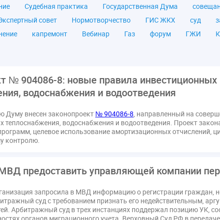
ние
Судебная практика
Государственная Дума
совеща
Экспертный совет
Нормотворчество
ГИС ЖКХ
суд
з
нение
капремонт
Вебинар
Газ
форум
ГЖИ
К
а ЖКУ
Постановление Правительства РФ
ЖКУ
Новое ка
я
Постановление
Правительство РФ
исполнительная на
мов
ТКО
ЭкспертЖКХ
договор управления МКД
лиц
т № 904086-8: новые правила инвестиционных
азовое оборудование
государственная дума
лифт
обра
ния, водоснабжения и водоотведения
ющие организации
Альберт Короленко
Госуслуги
ЖК Р
ую Думу внесен законопроект
№ 904086-8
, направленный на совер
я
налоговая реформа
общее собрание собственников
о
х теплоснабжения, водоснабжения и водоотведения. Проект закон
штраф
ВОК
Всероссийское совещание
ГД
Госсо
рограмм, целевое использование амортизационных отчислений, ц
у контролю.
ования
Казань
МВД
Минфин
НДС
Общественна
 регулирование ГЖИ лицензирование надзор
Совет Федерации
 МВД предоставить управляющей компании пе
кт
запрет на уступку
запрос
инициатива
информаци
лата услуг
отчетность УК
персональные данные
рефор
анизация запросила в МВД информацию о регистрации граждан, но 
РФ
ГУО
Геллер
Государственная дума
Дезинфекция
битражный суд с требованием признать его недействительным, ар
тей. Арбитражный суд в трех инстанциях поддержал позицию УК, с
в Кошелев
Законопроект теплоснабжение ответственность
ностях органов миграционного учета. Верховный Суд РФ в переда