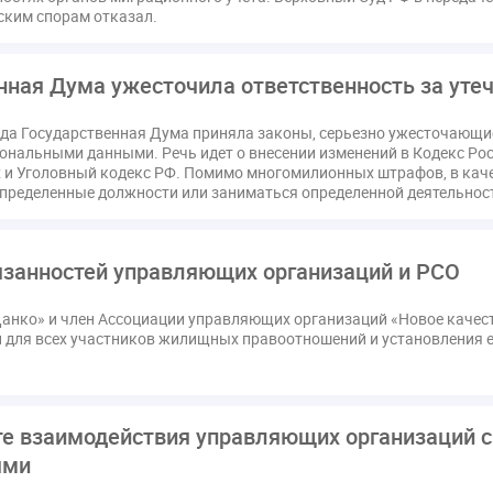
ссия РСПП по ЖКХ
Конституционный Суд
Кошелев Пахомо
ским спорам отказал.
ПМЮФ
ПМЮФ-2024
Перепланировка ОДИ
Пломба
Праздники
РКЦ
Разъяснения
Регулирование Мала
нная Дума ужесточила ответственность за уте
ков
Соглашение о сотрудничестве
Статья
Стратегия ра
ода Государственная Дума приняла законы, серьезно ужесточающи
датор
вентиляционные каналы
внеплановые проверки
ональными данными. Речь идет о внесении изменений в Кодекс Р
ующие управляющие организации
госпошлина
демоэкзаме
и Уголовный кодекс РФ. Помимо многомилионных штрафов, в каче
пределенные должности или заниматься определенной деятельност
жилищный надзор
закон о банкротстве
изменения в ЖК РФ
квалифэкзамен
кворум ОСС
коммунальные ресурсы
расходы
нормотворчество
общедомовое имущество
об
бязанностей управляющих организаций и РСО
дия
оплата отопления
особенности взимания пени
осп
анко» и член Ассоциации управляющих организаций «Новое качест
безопасность
прекращение договора
прибор учета
при
и для всех участников жилищных правоотношений и установления е
страция
реестр УК
связь
совет МКД
спикер
ста
кая документация
техпаспорт
требования УК
умный до
те взаимодействия управляющих организаций
ями