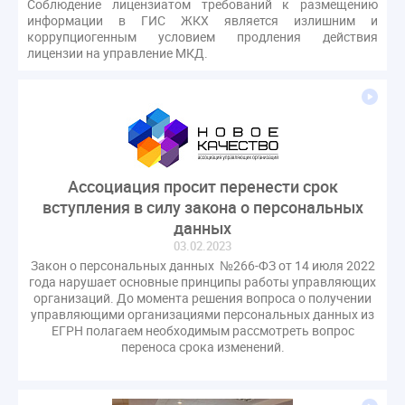
Соблюдение лицензиатом требований к размещению
оспаривание ОСС
перелицензирование
информации в ГИС ЖКХ является излишним и
коррупциогенным условием продления действия
переуступка
плановые проверки
лицензии на управление МКД.
пожарная безопасность
прекращение договора
прибор учета
пристройка
провайдер
прогород
проект постановления
рабочая группа
регистрация
реестр УК
связь
совет МКД
спикер
статистика
страхование МКД
Ассоциация просит перенести срок
строительство
судебная практика
вступления в силу закона о персональных
техническая документация
техпаспорт
данных
требования УК
умный дом
экспертный совет
03.02.2023
Закон о персональных данных №266-ФЗ от 14 июля 2022
энергосервис
года нарушает основные принципы работы управляющих
организаций. До момента решения вопроса о получении
управляющими организациями персональных данных из
ЕГРН полагаем необходимым рассмотреть вопрос
переноса срока изменений.