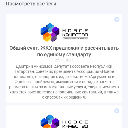
Посмотреть все теги
ЛикбезЖКХ
ЖКХ
Строительная неделя
Экспертный совет
Нормотворчество
ГИС ЖКХ
суд
закон
лицензирование
Верховный суд
управляющие компании
МКД
Экспертное мнение
капремонт
Вебинар
Газ
форум
ГЖИ
Комитет по строительству и ЖКХ
Общий счет. ЖКХ предложили рассчитывать
Малахов Конференция
Обсуждение
Пени за ЖКУ
по единому стандарту
Постановление Правительства РФ
ЖКУ
22.11.2023
Дмитрий Анисимов, депутат Госсовета Республики
Новое качество
ОСС
Правила
Татарстан, советник президента Ассоциации «Новое
задолженность граждан
ГОСТ
Мероприятия
качество», поговорил с издательством «Аргументы и
Факты» о проблемах, имеющихся в порядке расчета
Постановление
Правительство РФ
размера платы за коммунальные услуги, следствием чего
исполнительная надпись
является выставление неправильных квитанций, а также
ВДГО
ВКГО
о способах их решения.
Персональные данные
Приказ
Сергей Пахомов
ТКО
ЭкспертЖКХ
договор управления МКД
лицензия
операторы связи
проверки
управляющая компания
Интервью
УК