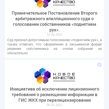
гарантирующие управляющие организации
госпошлина
демоэкзамен
депутаты
Примечательное Постановление Второго
дисквалификация
документ
арбитражного апелляционного суда о
голосовании собственников «поднятием
единство измерений
жалобы
жилищный надзор
рук».
закон о банкротстве
изменения в ЖК РФ
16.06.2023
изменения в Положение
индексация
Суд признал допустимым голосование «поднятием рук», а
также отметил, что оформление в письменной форме
индикаторы риска
кадры
категория риска
решения собственника на очном собрании не
квалифэкзамен
кворум ОСС
обязательно.
коммунальные ресурсы
коррупция
микрогенерация
надзор
неосновательное обогащение
непредвиденные расходы
нормотворчество
общедомовое имущество
Инициатива об исключении лицензионного
общедомовой прибор учета
общее собрание
требования о размещении информации в
общественный совет
объект культурного наследия
ГИС ЖКХ при перелицензировании
06.02.2023
оплата отопления
особенности взимания пени