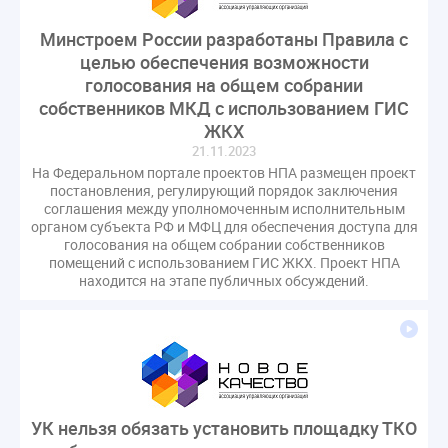
газовое оборудование
государственная дума
Минстроем России разработаны Правила с
лифт
обращение
общее имущество
целью обеспечения возможности
провайдеры
проверки ЖКХ
саморегулирование
голосования на общем собрании
управляющие организации
Альберт Короленко
собственников МКД с использованием ГИС
Госуслуги
ЖК РФ
КоАП РФ
Почта России
ЖКХ
21.11.2023
РСО
Стандарты и качество
встреча
На Федеральном портале проектов НПА размещен проект
мероприятия
налоговая реформа
постановления, регулирующий порядок заключения
соглашения между уполномоченным исполнительным
общее собрание собственников
ответственность
органом субъекта РФ и МФЦ для обеспечения доступа для
пени по жку
перерасчет платы
тарифы
голосования на общем собрании собственников
помещений с использованием ГИС ЖКХ. Проект НПА
теплоснабжение
штраф
ВОК
находится на этапе публичных обсуждений.
Всероссийское совещание
ГД
Госсовет
ЕИРЦ
Жилищная инспекция
Закон Хинштейна
Зарубежный опыт
Исследования
Казань
МВД
Минфин
НДС
Общественная палата
Проект
Рабочая группа
УК нельзя обязать установить площадку ТКО
Регулирование Персональные данные ЕГРН