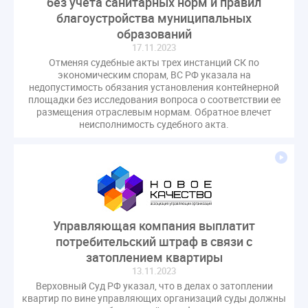
без учета санитарных норм и правил
СРО регулирование ГЖИ лицензирование надзор
благоустройства муниципальных
Совет Федерации
Сотрудничество
вебинар
образований
водоснабжение
выставка ЖКХ
17.11.2023
законопроект
Отменяя судебные акты трех инстанций СК по
запрет на уступку
запрос
инициатива
экономическим спорам, ВС РФ указала на
информационная система ЖКХ
контроль
недопустимость обязания установления контейнерной
площадки без исследования вопроса о соответствии ее
круглый стол
мораторий
обсуждение
размещения отраслевым нормам. Обратное влечет
неисполнимость судебного акта.
оплата услуг
отчетность УК
персональные данные
реформирование ЖКХ
1 сентября
2035
ВЦИОМ
Владимир Путин
ГИС ЖКС
ГПК РФ
ГУО
Геллер
Государственная дума
Дезинфекция
Дума
ЕФИЦ
Законопроект Минстрой
Управляющая компания выплатит
потребительский штраф в связи с
Законопроект Пахомов Кошелев
затоплением квартиры
Законопроект теплоснабжение ответственность
13.11.2023
Законотворчество
Заседание
ИПУ
Верховный Суд РФ указал, что в делах о затоплении
Игорь Владимиров
квартир по вине управляющих организаций суды должны
Качество
Кейс