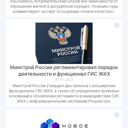
взыскивать потребительский штраф вне зависимости от
Комиссия РСПП по ЖКХ
Конституционный Суд
обращения жителя в досудебном порядке. Позицию суда
комментирует эксперт Ассоциации «Новое качество».
Кошелев Пахомов
Лицензии
М.Геллер
МЧС
НК РФ
Награды
Новая УК
ПМЭФ-2024
ПМЮФ
ПМЮФ-2024
Перепланировка ОДИ
Пломба
Поручение Президента
Правительства РФ
Правительство диагностика
Праздники
РКЦ
Разъяснения
Регулирование Малахов
Резолюция
Рейтинг
Минстрой России регламентировал порядок
Свидетельство о поверке
Собрание собственников
деятельности и функционал ГИС ЖКХ
Соглашение о сотрудничестве
Статья
09.11.2023
Стратегия развития ЖКХ 2030
Минстрой России утвердил два приказа о расширении
функционала ГИС ЖКХ, а также об определении правовых
Судебная практика ЖКХ
Требования
Форум
оснований и обновлении регламента взаимодействия ГИС
Цифорвизация
арендатор
ЖКХ с информационными системами Росреестра.
вентиляционные каналы
внеплановые проверки
вода
выбор УК
гарантийная управляющая компания