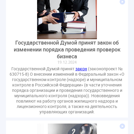
газовое оборудование
государственная дума
лифт
обращение
общее имущество
провайдеры
проверки ЖКХ
саморегулирование
управляющие организации
Альберт Короленко
Госуслуги
ЖК РФ
КоАП РФ
Почта России
Государственной Думой принят закон об
РСО
Стандарты и качество
встреча
изменении порядка проведения проверок
мероприятия
налоговая реформа
бизнеса
19.12.2024
общее собрание собственников
ответственность
Государственной Думой принят
закон
(законопроект №
пени по жку
перерасчет платы
тарифы
630715-8) О внесении изменений в Федеральный закон «О
государственном контроле (надзоре) и муниципальном
теплоснабжение
штраф
ВОК
контроле в Российской Федерации» (в части уточнения
Всероссийское совещание
ГД
Госсовет
порядка организации и проведения государственного и
муниципального контроля (надзора)). Нововведения
ЕИРЦ
Жилищная инспекция
Закон Хинштейна
повлияют на работу органов жилищного надзора и
Зарубежный опыт
Исследования
Казань
лицензионного контроля, а также на деятельность
управляющих организаций.
МВД
Минфин
НДС
Общественная палата
Проект
Рабочая группа
Регулирование Персональные данные ЕГРН