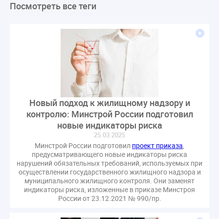
Посмотреть все теги
ЛикбезЖКХ
ЖКХ
Строительная неделя
Экспертный совет
Нормотворчество
ГИС ЖКХ
суд
закон
лицензирование
Верховный суд
управляющие компании
МКД
Экспертное мнение
капремонт
Вебинар
Газ
форум
ГЖИ
Комитет по строительству и ЖКХ
Малахов Конференция
Обсуждение
Пени за ЖКУ
Новый подход к жилищному надзору и
Постановление Правительства РФ
ЖКУ
контролю: Минстрой России подготовил
Новое качество
ОСС
Правила
новые индикаторы риска
задолженность граждан
ГОСТ
Мероприятия
25.03.2025
Постановление
Правительство РФ
Минстрой России подготовил
проект приказа
,
предусматривающего новые индикаторы риска
исполнительная надпись
ВДГО
ВКГО
нарушений обязательных требований, используемых при
Персональные данные
Приказ
Сергей Пахомов
осуществлении государственного жилищного надзора и
муниципального жилищного контроля. Они заменят
ТКО
ЭкспертЖКХ
договор управления МКД
индикаторы риска, изложенные в приказе Минстроя
России от 23.12.2021 № 990/пр.
лицензия
операторы связи
проверки
управляющая компания
Интервью
УК