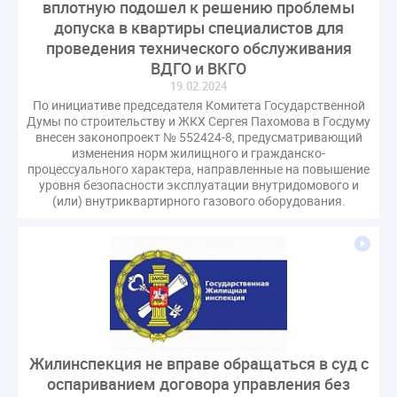
вплотную подошел к решению проблемы
гарантирующие управляющие организации
допуска в квартиры специалистов для
госпошлина
демоэкзамен
депутаты
проведения технического обслуживания
дисквалификация
документ
ВДГО и ВКГО
19.02.2024
единство измерений
жалобы
жилищный надзор
По инициативе председателя Комитета Государственной
закон о банкротстве
изменения в ЖК РФ
Думы по строительству и ЖКХ Сергея Пахомова в Госдуму
изменения в Положение
индексация
внесен законопроект № 552424-8, предусматривающий
изменения норм жилищного и гражданско-
индикаторы риска
кадры
категория риска
процессуального характера, направленные на повышение
уровня безопасности эксплуатации внутридомового и
квалифэкзамен
кворум ОСС
(или) внутриквартирного газового оборудования.
коммунальные ресурсы
коррупция
микрогенерация
надзор
неосновательное обогащение
непредвиденные расходы
нормотворчество
общедомовое имущество
общедомовой прибор учета
общее собрание
общественный совет
объект культурного наследия
Жилинспекция не вправе обращаться в суд с
оспариванием договора управления без
оплата отопления
особенности взимания пени