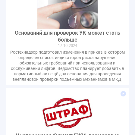
СРО регулирование ГЖИ лицензирование надзор
Совет Федерации
Сотрудничество
вебинар
водоснабжение
выставка ЖКХ
законопроект
запрет на уступку
запрос
инициатива
Оснований для проверок УК может стать
информационная система ЖКХ
контроль
больше
17.10.2024
круглый стол
мораторий
обсуждение
Ростехнадзор подготовил изменения в приказ, в котором
оплата услуг
отчетность УК
определён список индикаторов риска нарушения
обязательных требований при использовании и
персональные данные
реформирование ЖКХ
обслуживании лифтов. Ведомство планирует добавить в
1 сентября
2035
ВЦИОМ
Владимир Путин
нормативный акт ещё два основания для проведения
внеплановой проверки подъёмных механизмов в МКД.
ГИС ЖКС
ГПК РФ
ГУО
Геллер
Государственная дума
Дезинфекция
Дума
ЕФИЦ
Законопроект Минстрой
Законопроект Пахомов Кошелев
Законопроект теплоснабжение ответственность
Законотворчество
Заседание
ИПУ
Игорь Владимиров
Качество
Кейс