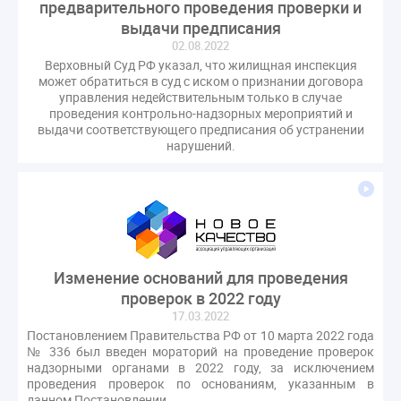
предварительного проведения проверки и
оспаривание ОСС
перелицензирование
выдачи предписания
переуступка
плановые проверки
02.08.2022
пожарная безопасность
прекращение договора
Верховный Суд РФ указал, что жилищная инспекция
может обратиться в суд с иском о признании договора
прибор учета
пристройка
провайдер
управления недействительным только в случае
прогород
проект постановления
рабочая группа
проведения контрольно-надзорных мероприятий и
выдачи соответствующего предписания об устранении
регистрация
реестр УК
связь
совет МКД
нарушений.
спикер
статистика
страхование МКД
строительство
судебная практика
техническая документация
техпаспорт
требования УК
умный дом
экспертный совет
энергосервис
Изменение оснований для проведения
проверок в 2022 году
17.03.2022
Постановлением Правительства РФ от 10 марта 2022 года
№ 336 был введен мораторий на проведение проверок
надзорными органами в 2022 году, за исключением
проведения проверок по основаниям, указанным в
данном Постановлении.