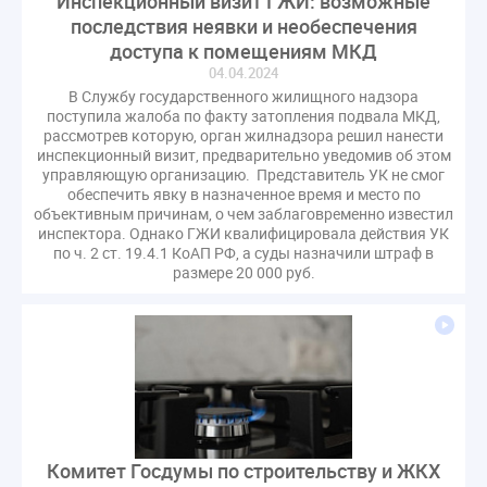
Инспекционный визит ГЖИ: возможные
Комиссия РСПП по ЖКХ
Конституционный Суд
последствия неявки и необеспечения
Кошелев Пахомов
Лицензии
М.Геллер
МЧС
доступа к помещениям МКД
04.04.2024
НК РФ
Награды
Новая УК
ПМЭФ-2024
В Службу государственного жилищного надзора
ПМЮФ
ПМЮФ-2024
Перепланировка ОДИ
поступила жалоба по факту затопления подвала МКД,
рассмотрев которую, орган жилнадзора решил нанести
Пломба
Поручение Президента
инспекционный визит, предварительно уведомив об этом
Правительства РФ
Правительство диагностика
управляющую организацию. Представитель УК не смог
обеспечить явку в назначенное время и место по
Праздники
РКЦ
Разъяснения
объективным причинам, о чем заблаговременно известил
Регулирование Малахов
Резолюция
Рейтинг
инспектора. Однако ГЖИ квалифицировала действия УК
по ч. 2 ст. 19.4.1 КоАП РФ, а суды назначили штраф в
Свидетельство о поверке
Собрание собственников
размере 20 000 руб.
Соглашение о сотрудничестве
Статья
Стратегия развития ЖКХ 2030
Судебная практика ЖКХ
Требования
Форум
Цифорвизация
арендатор
вентиляционные каналы
внеплановые проверки
вода
выбор УК
Комитет Госдумы по строительству и ЖКХ
гарантийная управляющая компания