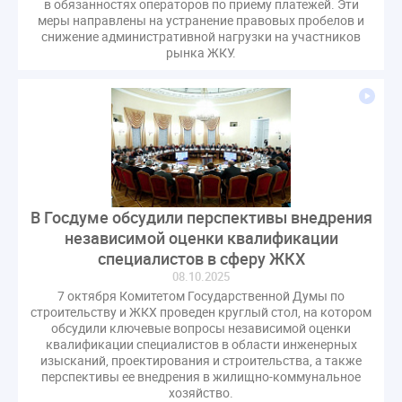
в обязанностях операторов по приему платежей. Эти
газовое оборудование
государственная дума
меры направлены на устранение правовых пробелов и
снижение административной нагрузки на участников
лифт
обращение
общее имущество
рынка ЖКУ.
провайдеры
проверки ЖКХ
саморегулирование
управляющие организации
Альберт Короленко
Госуслуги
ЖК РФ
КоАП РФ
Почта России
РСО
Стандарты и качество
встреча
мероприятия
налоговая реформа
общее собрание собственников
ответственность
пени по жку
перерасчет платы
тарифы
В Госдуме обсудили перспективы внедрения
независимой оценки квалификации
теплоснабжение
штраф
ВОК
специалистов в сферу ЖКХ
Всероссийское совещание
ГД
Госсовет
08.10.2025
ЕИРЦ
Жилищная инспекция
Закон Хинштейна
7 октября Комитетом Государственной Думы по
строительству и ЖКХ проведен круглый стол, на котором
Зарубежный опыт
Исследования
Казань
обсудили ключевые вопросы независимой оценки
МВД
Минфин
НДС
Общественная палата
квалификации специалистов в области инженерных
изысканий, проектирования и строительства, а также
Проект
Рабочая группа
перспективы ее внедрения в жилищно-коммунальное
Регулирование Персональные данные ЕГРН
хозяйство.