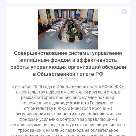
СРО регулирование ГЖИ лицензирование надзор
Совет Федерации
Сотрудничество
вебинар
водоснабжение
выставка ЖКХ
законопроект
запрет на уступку
запрос
инициатива
информационная система ЖКХ
контроль
круглый стол
мораторий
обсуждение
Совершенствование системы управления
оплата услуг
отчетность УК
жилищным фондом и эффективность
персональные данные
реформирование ЖКХ
работы управляющих организаций обсудили
1 сентября
2035
ВЦИОМ
Владимир Путин
в Общественной палате РФ
05.12.2024
ГИС ЖКС
ГПК РФ
ГУО
Геллер
4 декабря 2024 года в Общественной палате РФ по ЖКХ,
Государственная дума
Дезинфекция
Дума
строительству и дорогам состоялся круглый стол, в
рамках которого прошло обсуждение позиций,
ЕФИЦ
Законопроект Минстрой
изложенных в докладе Комитета Госдумы по
Законопроект Пахомов Кошелев
строительству и ЖКХ и Минстроя России «О
регулировании деятельности по управлению жилым
Законопроект теплоснабжение ответственность
фондом и усилению контроля за управляющими
Законотворчество
Заседание
ИПУ
организациями посредством ужесточения лицензионных
требований к ним либо перехода на обязательное
Игорь Владимиров
Качество
Кейс
саморегулирование деятельности лиц, осуществляющих