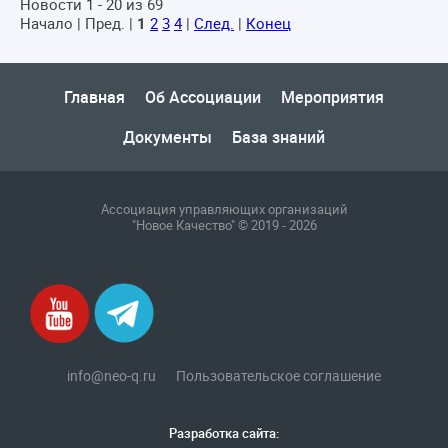
Новости 1 - 20 из 69
Начало | Пред. |
1
2
3
4
|
След.
|
Конец
Главная
Об Ассоциации
Мероприятия
Документы
База знаний
Ассоциация управляющих организаций
"Новое Качество" © 2019 - 2026
info@neo-q.ru
Пользовательское соглашение
Разработка сайта: