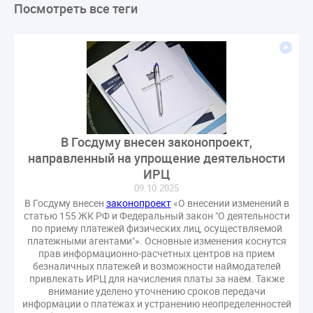
Посмотреть все теги
ЛикбезЖКХ
ЖКХ
Строительная неделя
Экспертный совет
Нормотворчество
ГИС ЖКХ
суд
закон
лицензирование
Верховный суд
управляющие компании
МКД
Экспертное мнение
капремонт
Вебинар
Газ
форум
ГЖИ
Комитет по строительству и ЖКХ
Малахов Конференция
Обсуждение
Пени за ЖКУ
В Госдуму внесен законопроект,
Постановление Правительства РФ
ЖКУ
направленный на упрощение деятельности
Новое качество
ОСС
Правила
ИРЦ
задолженность граждан
ГОСТ
Мероприятия
09.10.2025
В Госдуму внесен
законопроект
«О внесении изменений в
Постановление
Правительство РФ
статью 155 ЖК РФ и Федеральный закон "О деятельности
исполнительная надпись
ВДГО
ВКГО
по приему платежей физических лиц, осуществляемой
платежными агентами"». Основные изменения коснутся
Персональные данные
Приказ
Сергей Пахомов
прав информационно-расчетных центров на прием
ТКО
ЭкспертЖКХ
договор управления МКД
безналичных платежей и возможности наймодателей
привлекать ИРЦ для начисления платы за наем. Также
лицензия
операторы связи
проверки
внимание уделено уточнению сроков передачи
управляющая компания
Интервью
УК
информации о платежах и устранению неопределенностей