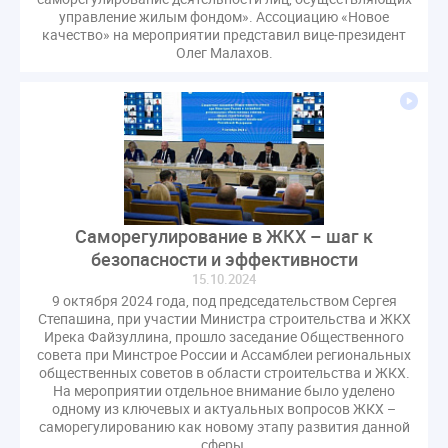
Комиссия РСПП по ЖКХ
Конституционный Суд
управление жилым фондом». Ассоциацию «Новое
качество» на мероприятии представил вице-президент
Кошелев Пахомов
Лицензии
М.Геллер
МЧС
Олег Малахов.
НК РФ
Награды
Новая УК
ПМЭФ-2024
ПМЮФ
ПМЮФ-2024
Перепланировка ОДИ
Пломба
Поручение Президента
Правительства РФ
Правительство диагностика
Праздники
РКЦ
Разъяснения
Регулирование Малахов
Резолюция
Рейтинг
Саморегулирование в ЖКХ – шаг к
Свидетельство о поверке
Собрание собственников
безопасности и эффективности
Соглашение о сотрудничестве
Статья
15.10.2024
Стратегия развития ЖКХ 2030
9 октября 2024 года, под председательством Сергея
Степашина, при участии Министра строительства и ЖКХ
Судебная практика ЖКХ
Требования
Форум
Ирека Файзуллина, прошло заседание Общественного
Цифорвизация
арендатор
совета при Минстрое России и Ассамблеи региональных
общественных советов в области строительства и ЖКХ.
вентиляционные каналы
внеплановые проверки
На мероприятии отдельное внимание было уделено
вода
выбор УК
одному из ключевых и актуальных вопросов ЖКХ –
саморегулированию как новому этапу развития данной
гарантийная управляющая компания
сферы.