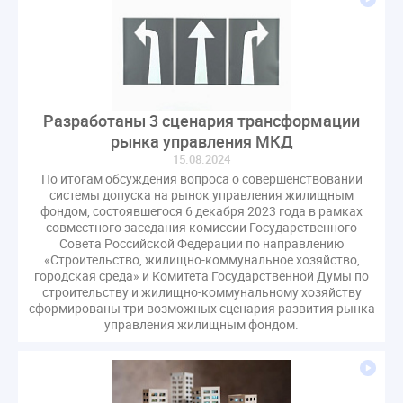
оспаривание ОСС
перелицензирование
переуступка
плановые проверки
пожарная безопасность
прекращение договора
прибор учета
пристройка
провайдер
прогород
проект постановления
рабочая группа
Разработаны 3 сценария трансформации
регистрация
реестр УК
связь
совет МКД
рынка управления МКД
15.08.2024
спикер
статистика
страхование МКД
По итогам обсуждения вопроса о совершенствовании
строительство
судебная практика
системы допуска на рынок управления жилищным
фондом, состоявшегося 6 декабря 2023 года в рамках
техническая документация
техпаспорт
совместного заседания комиссии Государственного
требования УК
умный дом
экспертный совет
Совета Российской Федерации по направлению
«Строительство, жилищно-коммунальное хозяйство,
энергосервис
городская среда» и Комитета Государственной Думы по
строительству и жилищно-коммунальному хозяйству
сформированы три возможных сценария развития рынка
управления жилищным фондом.