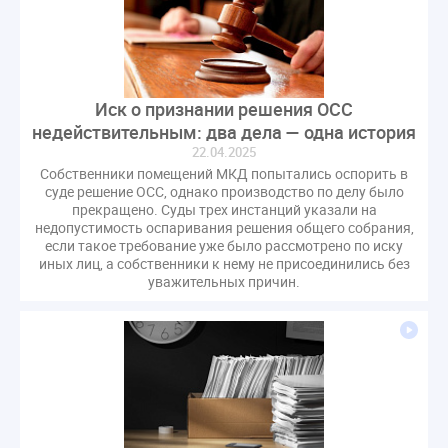
оспаривание ОСС
перелицензирование
переуступка
плановые проверки
пожарная безопасность
прекращение договора
прибор учета
пристройка
провайдер
Иск о признании решения ОСС
прогород
проект постановления
рабочая группа
недействительным: два дела — одна история
22.04.2025
регистрация
реестр УК
связь
совет МКД
Собственники помещений МКД попытались оспорить в
спикер
статистика
страхование МКД
суде решение ОСС, однако производство по делу было
прекращено. Суды трех инстанций указали на
строительство
судебная практика
недопустимость оспаривания решения общего собрания,
техническая документация
техпаспорт
если такое требование уже было рассмотрено по иску
иных лиц, а собственники к нему не присоединились без
требования УК
умный дом
экспертный совет
уважительных причин.
энергосервис