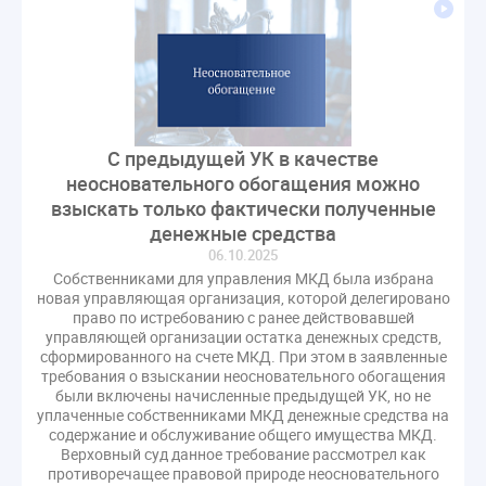
СРО регулирование ГЖИ лицензирование надзор
Совет Федерации
Сотрудничество
вебинар
водоснабжение
выставка ЖКХ
законопроект
запрет на уступку
запрос
инициатива
информационная система ЖКХ
контроль
С предыдущей УК в качестве
круглый стол
мораторий
обсуждение
неосновательного обогащения можно
оплата услуг
отчетность УК
взыскать только фактически полученные
персональные данные
реформирование ЖКХ
денежные средства
06.10.2025
1 сентября
2035
ВЦИОМ
Владимир Путин
Собственниками для управления МКД была избрана
ГИС ЖКС
ГПК РФ
ГУО
Геллер
новая управляющая организация, которой делегировано
право по истребованию с ранее действовавшей
Государственная дума
Дезинфекция
Дума
управляющей организации остатка денежных средств,
ЕФИЦ
Законопроект Минстрой
сформированного на счете МКД. При этом в заявленные
требования о взыскании неосновательного обогащения
Законопроект Пахомов Кошелев
были включены начисленные предыдущей УК, но не
Законопроект теплоснабжение ответственность
уплаченные собственниками МКД денежные средства на
содержание и обслуживание общего имущества МКД.
Законотворчество
Заседание
ИПУ
Верховный суд данное требование рассмотрел как
Игорь Владимиров
Качество
Кейс
противоречащее правовой природе неосновательного