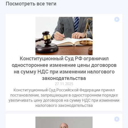
Посмотреть все теги
ЛикбезЖКХ
ЖКХ
Строительная неделя
Экспертный совет
Нормотворчество
ГИС ЖКХ
суд
закон
лицензирование
Верховный суд
управляющие компании
МКД
Экспертное мнение
капремонт
Вебинар
Газ
форум
ГЖИ
Комитет по строительству и ЖКХ
Малахов Конференция
Обсуждение
Пени за ЖКУ
Конституционный Суд РФ ограничил
Постановление Правительства РФ
ЖКУ
одностороннее изменение цены договоров
Новое качество
ОСС
Правила
на сумму НДС при изменении налогового
задолженность граждан
ГОСТ
Мероприятия
законодательства
27.11.2025
Постановление
Правительство РФ
Конституционный Суд Российской Федерации принял
исполнительная надпись
ВДГО
ВКГО
постановление, запрещающее в одностороннем порядке
Персональные данные
Приказ
Сергей Пахомов
увеличивать цену договоров на сумму НДС при изменении
налогового законодательства
ТКО
ЭкспертЖКХ
договор управления МКД
лицензия
операторы связи
проверки
управляющая компания
Интервью
УК