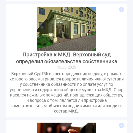
гарантирующие управляющие организации
госпошлина
демоэкзамен
депутаты
дисквалификация
документ
единство измерений
жалобы
жилищный надзор
закон о банкротстве
изменения в ЖК РФ
изменения в Положение
индексация
Пристройка к МКД: Верховный суд
индикаторы риска
кадры
категория риска
определил обязательства собственника
квалифэкзамен
кворум ОСС
15.05.2025
коммунальные ресурсы
коррупция
Верховный Суд РФ вынес определение по делу, в рамках
которого рассматривался вопрос наличия или отсутствия
микрогенерация
надзор
у собственника обязанности по оплате услуг по
неосновательное обогащение
управлению и содержанию общего имущества МКД. Спор
касался нежилых помещений, принадлежащих обществу,
непредвиденные расходы
нормотворчество
и вопроса о том, является ли пристройка
общедомовое имущество
самостоятельным объектом недвижимости или входит в
состав МКД.
общедомовой прибор учета
общее собрание
общественный совет
объект культурного наследия
оплата отопления
особенности взимания пени