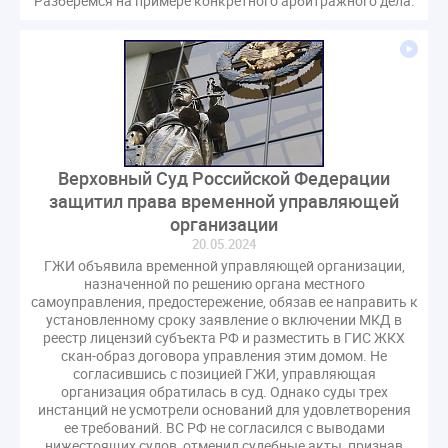
Разберемся на примере конкретного арбитражного дела.
Верховный Суд Российской Федерации
защитил права временной управляющей
организации
20.05.2024
ГЖИ объявила временной управляющей организации,
назначенной по решению органа местного
самоуправления, предостережение, обязав ее направить к
установленному сроку заявление о включении МКД в
реестр лицензий субъекта РФ и разместить в ГИС ЖКХ
скан-образ договора управления этим домом. Не
согласившись с позицией ГЖИ, управляющая
организация обратилась в суд. Однако суды трех
инстанций не усмотрели оснований для удовлетворения
ее требований. ВС РФ не согласился с выводами
нижестоящих судов, отменил судебные акты, признав