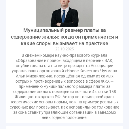
газовое оборудование
государственная дума
лифт
обращение
общее имущество
провайдеры
проверки ЖКХ
саморегулирование
управляющие организации
Альберт Короленко
Муниципальный размер платы за
содержание жилья: когда он применяется и
Госуслуги
ЖК РФ
КоАП РФ
Почта России
какие споры вызывает на практике
РСО
Стандарты и качество
встреча
23.10.2025
мероприятия
налоговая реформа
В свежем номере научно-правового журнала
«Образование и право», входящем в перечень ВАК,
общее собрание собственников
ответственность
опубликована статья вице-президента Ассоциации
пени по жку
перерасчет платы
тарифы
управляющих организаций «Новое Качество» Чучмана
Ильи Михайловича, посвящённая одному из самых
теплоснабжение
штраф
ВОК
острых и противоречивых вопросов в сфере ЖКХ —
Всероссийское совещание
ГД
Госсовет
применению муниципального размера платы за
содержание жилого помещения по части 4 статьи 158
ЕИРЦ
Жилищная инспекция
Закон Хинштейна
Жилищного кодекса РФ. Автор не только разбирает
Зарубежный опыт
Исследования
Казань
теоретические основы нормы, но и на примере реальных
судебных дел показывает, как неправильное толкование
МВД
Минфин
НДС
Общественная палата
закона ставит управляющие организации в заведомо
Проект
Рабочая группа
невыгодное положение.
Регулирование Персональные данные ЕГРН