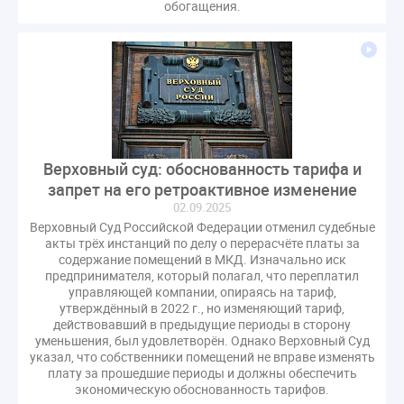
обогащения.
Комиссия РСПП по ЖКХ
Конституционный Суд
Кошелев Пахомов
Лицензии
М.Геллер
МЧС
НК РФ
Награды
Новая УК
ПМЭФ-2024
ПМЮФ
ПМЮФ-2024
Перепланировка ОДИ
Пломба
Поручение Президента
Правительства РФ
Правительство диагностика
Праздники
РКЦ
Разъяснения
Верховный суд: обоснованность тарифа и
запрет на его ретроактивное изменение
Регулирование Малахов
Резолюция
Рейтинг
02.09.2025
Свидетельство о поверке
Собрание собственников
Верховный Суд Российской Федерации отменил судебные
Соглашение о сотрудничестве
Статья
акты трёх инстанций по делу о перерасчёте платы за
содержание помещений в МКД. Изначально иск
Стратегия развития ЖКХ 2030
предпринимателя, который полагал, что переплатил
Судебная практика ЖКХ
Требования
Форум
управляющей компании, опираясь на тариф,
утверждённый в 2022 г., но изменяющий тариф,
Цифорвизация
арендатор
действовавший в предыдущие периоды в сторону
уменьшения, был удовлетворён. Однако Верховный Суд
вентиляционные каналы
внеплановые проверки
указал, что собственники помещений не вправе изменять
вода
выбор УК
плату за прошедшие периоды и должны обеспечить
экономическую обоснованность тарифов.
гарантийная управляющая компания