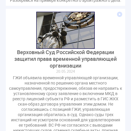
Разберемся на примере конкретного арбитражного дела.
Верховный Суд Российской Федерации
защитил права временной управляющей
организации
20.05.2024
ГЖИ объявила временной управляющей организации,
назначенной по решению органа местного
самоуправления, предостережение, обязав ее направить к
установленному сроку заявление о включении МКД в
реестр лицензий субъекта РФ и разместить в ГИС ЖКХ
скан-образ договора управления этим домом. Не
согласившись с позицией ГЖИ, управляющая
организация обратилась в суд. Однако суды трех
инстанций не усмотрели оснований для удовлетворения
ее требований. ВС РФ не согласился с выводами
нижестоящих судов, отменил судебные акты, признав