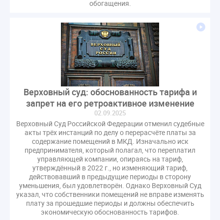
обогащения.
Комиссия РСПП по ЖКХ
Конституционный Суд
Кошелев Пахомов
Лицензии
М.Геллер
МЧС
НК РФ
Награды
Новая УК
ПМЭФ-2024
ПМЮФ
ПМЮФ-2024
Перепланировка ОДИ
Пломба
Поручение Президента
Правительства РФ
Правительство диагностика
Праздники
РКЦ
Разъяснения
Верховный суд: обоснованность тарифа и
запрет на его ретроактивное изменение
Регулирование Малахов
Резолюция
Рейтинг
02.09.2025
Свидетельство о поверке
Собрание собственников
Верховный Суд Российской Федерации отменил судебные
Соглашение о сотрудничестве
Статья
акты трёх инстанций по делу о перерасчёте платы за
содержание помещений в МКД. Изначально иск
Стратегия развития ЖКХ 2030
предпринимателя, который полагал, что переплатил
Судебная практика ЖКХ
Требования
Форум
управляющей компании, опираясь на тариф,
утверждённый в 2022 г., но изменяющий тариф,
Цифорвизация
арендатор
действовавший в предыдущие периоды в сторону
уменьшения, был удовлетворён. Однако Верховный Суд
вентиляционные каналы
внеплановые проверки
указал, что собственники помещений не вправе изменять
вода
выбор УК
плату за прошедшие периоды и должны обеспечить
экономическую обоснованность тарифов.
гарантийная управляющая компания