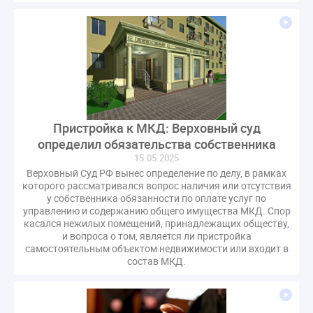
гарантирующие управляющие организации
госпошлина
демоэкзамен
депутаты
дисквалификация
документ
единство измерений
жалобы
жилищный надзор
закон о банкротстве
изменения в ЖК РФ
изменения в Положение
индексация
Пристройка к МКД: Верховный суд
индикаторы риска
кадры
категория риска
определил обязательства собственника
квалифэкзамен
кворум ОСС
15.05.2025
коммунальные ресурсы
коррупция
Верховный Суд РФ вынес определение по делу, в рамках
которого рассматривался вопрос наличия или отсутствия
микрогенерация
надзор
у собственника обязанности по оплате услуг по
неосновательное обогащение
управлению и содержанию общего имущества МКД. Спор
касался нежилых помещений, принадлежащих обществу,
непредвиденные расходы
нормотворчество
и вопроса о том, является ли пристройка
общедомовое имущество
самостоятельным объектом недвижимости или входит в
состав МКД.
общедомовой прибор учета
общее собрание
общественный совет
объект культурного наследия
оплата отопления
особенности взимания пени