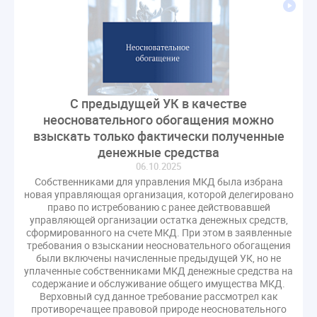
СРО регулирование ГЖИ лицензирование надзор
Совет Федерации
Сотрудничество
вебинар
водоснабжение
выставка ЖКХ
законопроект
запрет на уступку
запрос
инициатива
информационная система ЖКХ
контроль
С предыдущей УК в качестве
круглый стол
мораторий
обсуждение
неосновательного обогащения можно
оплата услуг
отчетность УК
взыскать только фактически полученные
персональные данные
реформирование ЖКХ
денежные средства
06.10.2025
1 сентября
2035
ВЦИОМ
Владимир Путин
Собственниками для управления МКД была избрана
ГИС ЖКС
ГПК РФ
ГУО
Геллер
новая управляющая организация, которой делегировано
право по истребованию с ранее действовавшей
Государственная дума
Дезинфекция
Дума
управляющей организации остатка денежных средств,
ЕФИЦ
Законопроект Минстрой
сформированного на счете МКД. При этом в заявленные
требования о взыскании неосновательного обогащения
Законопроект Пахомов Кошелев
были включены начисленные предыдущей УК, но не
Законопроект теплоснабжение ответственность
уплаченные собственниками МКД денежные средства на
содержание и обслуживание общего имущества МКД.
Законотворчество
Заседание
ИПУ
Верховный суд данное требование рассмотрел как
Игорь Владимиров
Качество
Кейс
противоречащее правовой природе неосновательного