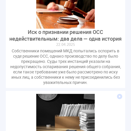
оспаривание ОСС
перелицензирование
переуступка
плановые проверки
пожарная безопасность
прекращение договора
прибор учета
пристройка
провайдер
Иск о признании решения ОСС
прогород
проект постановления
рабочая группа
недействительным: два дела — одна история
22.04.2025
регистрация
реестр УК
связь
совет МКД
Собственники помещений МКД попытались оспорить в
спикер
статистика
страхование МКД
суде решение ОСС, однако производство по делу было
прекращено. Суды трех инстанций указали на
строительство
судебная практика
недопустимость оспаривания решения общего собрания,
техническая документация
техпаспорт
если такое требование уже было рассмотрено по иску
иных лиц, а собственники к нему не присоединились без
требования УК
умный дом
экспертный совет
уважительных причин.
энергосервис