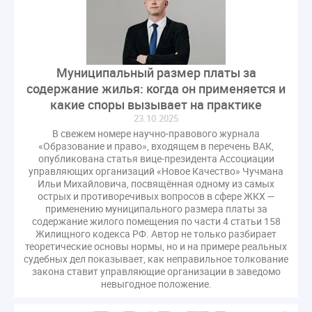
газовое оборудование
государственная дума
лифт
обращение
общее имущество
провайдеры
проверки ЖКХ
саморегулирование
управляющие организации
Альберт Короленко
Муниципальный размер платы за
содержание жилья: когда он применяется и
Госуслуги
ЖК РФ
КоАП РФ
Почта России
какие споры вызывает на практике
РСО
Стандарты и качество
встреча
23.10.2025
мероприятия
налоговая реформа
В свежем номере научно-правового журнала
«Образование и право», входящем в перечень ВАК,
общее собрание собственников
ответственность
опубликована статья вице-президента Ассоциации
пени по жку
перерасчет платы
тарифы
управляющих организаций «Новое Качество» Чучмана
Ильи Михайловича, посвящённая одному из самых
теплоснабжение
штраф
ВОК
острых и противоречивых вопросов в сфере ЖКХ —
Всероссийское совещание
ГД
Госсовет
применению муниципального размера платы за
содержание жилого помещения по части 4 статьи 158
ЕИРЦ
Жилищная инспекция
Закон Хинштейна
Жилищного кодекса РФ. Автор не только разбирает
Зарубежный опыт
Исследования
Казань
теоретические основы нормы, но и на примере реальных
судебных дел показывает, как неправильное толкование
МВД
Минфин
НДС
Общественная палата
закона ставит управляющие организации в заведомо
Проект
Рабочая группа
невыгодное положение.
Регулирование Персональные данные ЕГРН