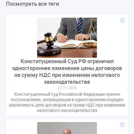
Посмотреть все теги
ЛикбезЖКХ
ЖКХ
Строительная неделя
Экспертный совет
Нормотворчество
ГИС ЖКХ
суд
закон
лицензирование
Верховный суд
управляющие компании
МКД
Экспертное мнение
капремонт
Вебинар
Газ
форум
ГЖИ
Комитет по строительству и ЖКХ
Малахов Конференция
Обсуждение
Пени за ЖКУ
Конституционный Суд РФ ограничил
Постановление Правительства РФ
ЖКУ
одностороннее изменение цены договоров
Новое качество
ОСС
Правила
на сумму НДС при изменении налогового
задолженность граждан
ГОСТ
Мероприятия
законодательства
27.11.2025
Постановление
Правительство РФ
Конституционный Суд Российской Федерации принял
исполнительная надпись
ВДГО
ВКГО
постановление, запрещающее в одностороннем порядке
Персональные данные
Приказ
Сергей Пахомов
увеличивать цену договоров на сумму НДС при изменении
налогового законодательства
ТКО
ЭкспертЖКХ
договор управления МКД
лицензия
операторы связи
проверки
управляющая компания
Интервью
УК