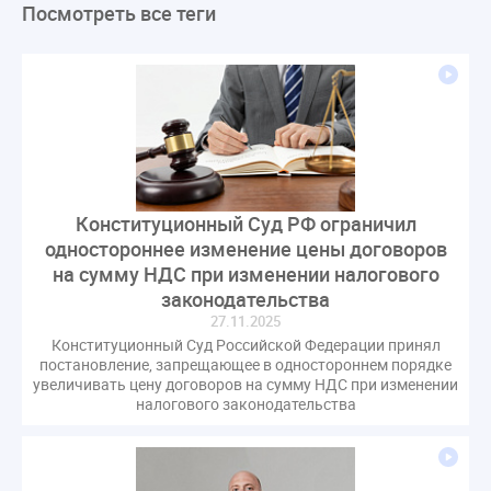
Посмотреть все теги
ЛикбезЖКХ
ЖКХ
Строительная неделя
Экспертный совет
Нормотворчество
ГИС ЖКХ
суд
закон
лицензирование
Верховный суд
управляющие компании
МКД
Экспертное мнение
капремонт
Вебинар
Газ
форум
ГЖИ
Комитет по строительству и ЖКХ
Малахов Конференция
Обсуждение
Пени за ЖКУ
Конституционный Суд РФ ограничил
Постановление Правительства РФ
ЖКУ
одностороннее изменение цены договоров
Новое качество
ОСС
Правила
на сумму НДС при изменении налогового
задолженность граждан
ГОСТ
Мероприятия
законодательства
27.11.2025
Постановление
Правительство РФ
Конституционный Суд Российской Федерации принял
исполнительная надпись
ВДГО
ВКГО
постановление, запрещающее в одностороннем порядке
Персональные данные
Приказ
Сергей Пахомов
увеличивать цену договоров на сумму НДС при изменении
налогового законодательства
ТКО
ЭкспертЖКХ
договор управления МКД
лицензия
операторы связи
проверки
управляющая компания
Интервью
УК