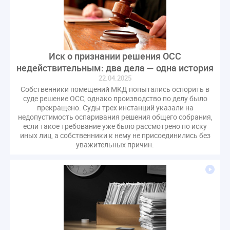
оспаривание ОСС
перелицензирование
переуступка
плановые проверки
пожарная безопасность
прекращение договора
прибор учета
пристройка
провайдер
Иск о признании решения ОСС
прогород
проект постановления
рабочая группа
недействительным: два дела — одна история
22.04.2025
регистрация
реестр УК
связь
совет МКД
Собственники помещений МКД попытались оспорить в
спикер
статистика
страхование МКД
суде решение ОСС, однако производство по делу было
прекращено. Суды трех инстанций указали на
строительство
судебная практика
недопустимость оспаривания решения общего собрания,
техническая документация
техпаспорт
если такое требование уже было рассмотрено по иску
иных лиц, а собственники к нему не присоединились без
требования УК
умный дом
экспертный совет
уважительных причин.
энергосервис