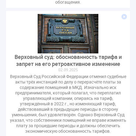
обогащения.
Комиссия РСПП по ЖКХ
Конституционный Суд
Кошелев Пахомов
Лицензии
М.Геллер
МЧС
НК РФ
Награды
Новая УК
ПМЭФ-2024
ПМЮФ
ПМЮФ-2024
Перепланировка ОДИ
Пломба
Поручение Президента
Правительства РФ
Правительство диагностика
Праздники
РКЦ
Разъяснения
Верховный суд: обоснованность тарифа и
запрет на его ретроактивное изменение
Регулирование Малахов
Резолюция
Рейтинг
02.09.2025
Свидетельство о поверке
Собрание собственников
Верховный Суд Российской Федерации отменил судебные
Соглашение о сотрудничестве
Статья
акты трёх инстанций по делу о перерасчёте платы за
содержание помещений в МКД. Изначально иск
Стратегия развития ЖКХ 2030
предпринимателя, который полагал, что переплатил
Судебная практика ЖКХ
Требования
Форум
управляющей компании, опираясь на тариф,
утверждённый в 2022 г., но изменяющий тариф,
Цифорвизация
арендатор
действовавший в предыдущие периоды в сторону
уменьшения, был удовлетворён. Однако Верховный Суд
вентиляционные каналы
внеплановые проверки
указал, что собственники помещений не вправе изменять
вода
выбор УК
плату за прошедшие периоды и должны обеспечить
экономическую обоснованность тарифов.
гарантийная управляющая компания