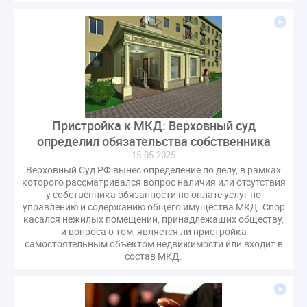
гарантирующие управляющие организации
госпошлина
демоэкзамен
депутаты
дисквалификация
документ
единство измерений
жалобы
жилищный надзор
закон о банкротстве
изменения в ЖК РФ
изменения в Положение
индексация
Пристройка к МКД: Верховный суд
индикаторы риска
кадры
категория риска
определил обязательства собственника
квалифэкзамен
кворум ОСС
15.05.2025
коммунальные ресурсы
коррупция
Верховный Суд РФ вынес определение по делу, в рамках
которого рассматривался вопрос наличия или отсутствия
микрогенерация
надзор
у собственника обязанности по оплате услуг по
неосновательное обогащение
управлению и содержанию общего имущества МКД. Спор
касался нежилых помещений, принадлежащих обществу,
непредвиденные расходы
нормотворчество
и вопроса о том, является ли пристройка
общедомовое имущество
самостоятельным объектом недвижимости или входит в
состав МКД.
общедомовой прибор учета
общее собрание
общественный совет
объект культурного наследия
оплата отопления
особенности взимания пени