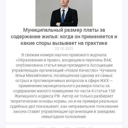
газовое оборудование
государственная дума
лифт
обращение
общее имущество
провайдеры
проверки ЖКХ
саморегулирование
управляющие организации
Альберт Короленко
Муниципальный размер платы за
содержание жилья: когда он применяется и
Госуслуги
ЖК РФ
КоАП РФ
Почта России
какие споры вызывает на практике
РСО
Стандарты и качество
встреча
23.10.2025
мероприятия
налоговая реформа
В свежем номере научно-правового журнала
«Образование и право», входящем в перечень ВАК,
общее собрание собственников
ответственность
опубликована статья вице-президента Ассоциации
пени по жку
перерасчет платы
тарифы
управляющих организаций «Новое Качество» Чучмана
Ильи Михайловича, посвящённая одному из самых
теплоснабжение
штраф
ВОК
острых и противоречивых вопросов в сфере ЖКХ —
Всероссийское совещание
ГД
Госсовет
применению муниципального размера платы за
содержание жилого помещения по части 4 статьи 158
ЕИРЦ
Жилищная инспекция
Закон Хинштейна
Жилищного кодекса РФ. Автор не только разбирает
Зарубежный опыт
Исследования
Казань
теоретические основы нормы, но и на примере реальных
судебных дел показывает, как неправильное толкование
МВД
Минфин
НДС
Общественная палата
закона ставит управляющие организации в заведомо
Проект
Рабочая группа
невыгодное положение.
Регулирование Персональные данные ЕГРН