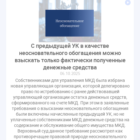
СРО регулирование ГЖИ лицензирование надзор
Совет Федерации
Сотрудничество
вебинар
водоснабжение
выставка ЖКХ
законопроект
запрет на уступку
запрос
инициатива
информационная система ЖКХ
контроль
С предыдущей УК в качестве
круглый стол
мораторий
обсуждение
неосновательного обогащения можно
оплата услуг
отчетность УК
взыскать только фактически полученные
персональные данные
реформирование ЖКХ
денежные средства
06.10.2025
1 сентября
2035
ВЦИОМ
Владимир Путин
Собственниками для управления МКД была избрана
ГИС ЖКС
ГПК РФ
ГУО
Геллер
новая управляющая организация, которой делегировано
право по истребованию с ранее действовавшей
Государственная дума
Дезинфекция
Дума
управляющей организации остатка денежных средств,
ЕФИЦ
Законопроект Минстрой
сформированного на счете МКД. При этом в заявленные
требования о взыскании неосновательного обогащения
Законопроект Пахомов Кошелев
были включены начисленные предыдущей УК, но не
Законопроект теплоснабжение ответственность
уплаченные собственниками МКД денежные средства на
содержание и обслуживание общего имущества МКД.
Законотворчество
Заседание
ИПУ
Верховный суд данное требование рассмотрел как
Игорь Владимиров
Качество
Кейс
противоречащее правовой природе неосновательного